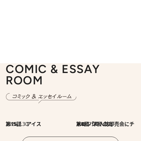
COMIC & ESSAY
ROOM
2026.7.30
第15話 アイス
2026.7.30
第8回「同人誌即売会にチャレンジ その2」