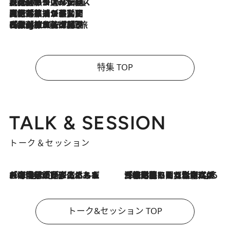
2026.8.6
【厳選旅コスメ】「身軽さ＆UV対策重視！」ヘアアーティストshucoが選んだ夏旅ベストコスメを発表【Mサイズジップ】
2026.8.5
【厳選旅コスメ】国内をあちこち移動する河井菜摘が選んだ夏旅ベストコスメ発表！「リラックスアイテムはマスト」【Mサイズジップ】
2026.8.4
【厳選旅コスメ】「紫外線＆乾燥対策しながらメイク感も！」ヘア＆メイクGeorgeが選んだ夏旅ベストコスメを発表！【Mサイズジップ】
特集 TOP
TALK & SESSION
トーク＆セッション
2026.8.3
「今後値上げがあるとすれば…」「リスクがあるのは今年の冬」エネルギー専門家が語る、ホルムズ海峡封鎖が家庭にもたらす“ある心配”
2026.8.3
「住宅建てられない…」「サーチャージ料の高値が続いている」ホルムズ海峡封鎖による影響はいつまで続く？《エネルギー専門家に聞く“どうなる日本の暮らし”》
トーク&セッション TOP