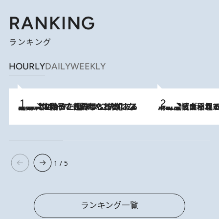
RANKING
ランキング
HOURLY
DAILY
WEEKLY
2026.8.5
【阿川佐和子さんの年とる力】なぜ70代で始めた趣味は“こんなに楽しい”のか？ ピアノ、俳句…スランプに陥っても続けられる“ある秘訣”とは
2026.8.5
下町風情あふれる台北屈指の人気エリア・大稲埕でセンスのいい台湾土産《ヴィン
1 / 5
ランキング一覧