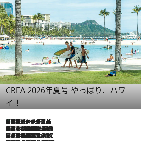
CREA 2026年夏号 やっぱり、ハワ
イ！
【厳選旅コスメ】「多機能アイテムがメイン！」旅好き美容エディターが選んだ夏旅ベストコスメを発表【Mサイズジップ】
2026.8.7
2026.8.6
「荷物が増えるほど旅ストレスは増す」美容ジャーナリストがたどり着いた最終結論。“化粧品を劇的に減らす”感動の凝縮美容とは
2026.8.6
「旅先には金髪ウィッグを持参」日本と同じメイクでは損してる!? 美容ジャーナリストが提案する“掟破りの旅美容”とは