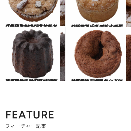
2023.8.6
【毎日オーボンヴュータン #23】 リンゴとマルメロの爽やかさが広がる 「タルト・コワン・ポム」
グルメ
2023.8.7
【毎日オーボンヴュータン #24】 リンゴと杏を閉じ込めた「タルト・ ポム・アブリコ・キャラメリゼ」
グルメ
2023.8.8
【毎日オーボンヴュータン #25】 シェフの伝統菓子への情熱に火をつけた 「カヌレ・ド・ジロンド」
グルメ
2023.8.9
【毎日オーボンヴュータン #26】 デザートとしても人気の表情豊かな チョコ菓子「ショコラ・モワルー」
グルメ
FEATURE
フィーチャー記事