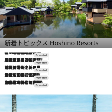
新着トピックス Hoshino Resorts
【トンボの足水浴】ヒノキの香りに包まれて涼感マックス！約13℃の湧水かけ流しを避暑地「星野温泉 トンボの湯」で体験
2026.8.7
2026.7.31
【ホテル帰省】という選択肢をOMOが提案。家族とほどよい距離を保つには「昼は実家、夜は気兼ねなくホテルで！」
2026.7.24
【夏限定ディナーコース】旬を迎える稚鮎や花ズッキーニなどをイタリア・トスカーナの郷土料理の手法で満喫！
2026.7.17
「土佐和ハーブかき氷」がOMO7高知に登場！生姜、山椒、大葉など目にも舌にも涼を呼ぶ郷土の味
2026.7.10
NEW OPEN！【界 草津】名湯の地に誕生。趣の異なる2種の温泉と上州ならではの会席・蕎麦割烹など美食を味わう究極の癒やし旅