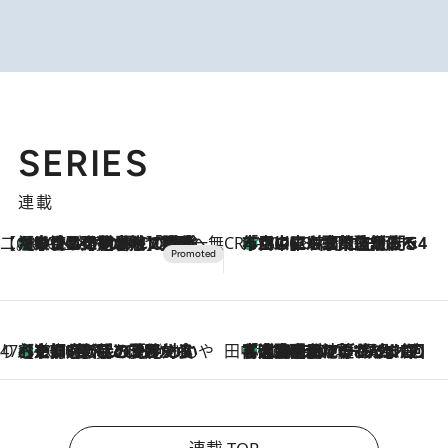
SERIES
連載
【CREA×星野リゾート】唯一無二。癒しと発見が待つ場所へ
【トンボの足水浴】ヒノキの香りに包まれて涼感マックス！約13℃の湧水かけ流しを避暑地「星野温泉 トンボの湯」で体験
2026.8.7
CREA'S CHOICE
「立川にも歌舞伎があるんだよ」 片岡仁左衛門・市川中車ら豪華座組みで4年目の立川立飛歌舞伎へ
2026.8.7
47都道府県の手みやげ ひんやりスイーツで夏を満喫
【京都府】この夏絶対食べたい 冷やしておいしいおやつ3選 ひと口目から心を掴む新緑のテリーヌ
2026.8.7
田中稲の勝手に再ブーム
「湘南乃風に憧れて」観客大盛上がりの“タオル回し”に、ラッパー顔負けの高速歌唱まで…さだまさし（74）のアグレッシブすぎる現在地
2026.8.7