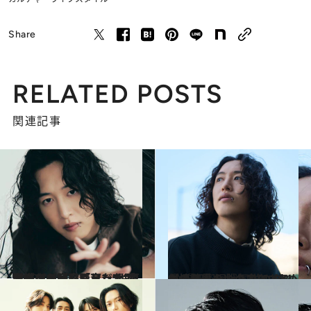
Share
RELATED POSTS
関連記事
2026.7.4
【続きを読む】アンチポップスの家庭で育った“東大卒ミュージシャン”キタニタツヤが直面した《周囲とのズレ》「ラジオで学んだのは…」
カルチャー
2023.8.6
僕は、人の心の奥にあるものを見たい 気鋭のクリエイター・キタニタツヤが 『呪術廻戦』OPに込めた情熱
カルチャー