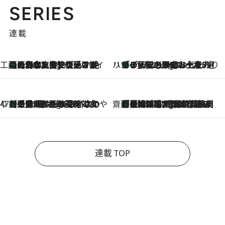
SERIES
連載
工藤まやのおもてなしハワイ
【ハワイ土産】ローカルの絶大な支持で復活！ 絶品の幻クッキー《元ファンの日本人女性が受け継いだ名店》
3 Hours Ago
ハワイ賢者 リサのお気に入りリスト
あの伝説の限定トートも！ リニューアルした「ディーン＆デルーカ ハワイ」で必須のお土産8選
3 Hours Ago
47都道府県の手みやげ ひんやりスイーツで夏を満喫
【三重県】この夏絶対食べたい 冷やしておいしいおやつ3選 お餅×アイスの新感覚スイーツ
3 Hours Ago
齋藤 薫 美容脳ルネサンス
「荷物が増えるほど旅ストレスは増す」美容ジャーナリストがたどり着いた最終結論。“化粧品を劇的に減らす”感動の凝縮美容とは
3 Hours Ago
連載 TOP