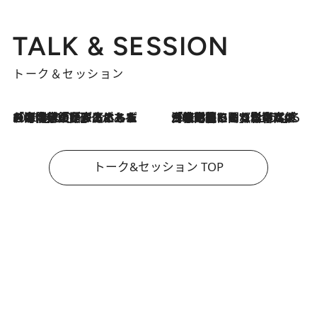
TALK & SESSION
トーク＆セッション
2026.8.3
「今後値上げがあるとすれば…」「リスクがあるのは今年の冬」エネルギー専門家が語る、ホルムズ海峡封鎖が家庭にもたらす“ある心配”
2026.8.3
「住宅建てられない…」「サーチャージ料の高値が続いている」ホルムズ海峡封鎖による影響はいつまで続く？《エネルギー専門家に聞く“どうなる日本の暮らし”》
トーク&セッション TOP