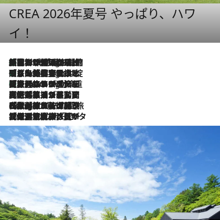
CREA 2026年夏号 やっぱり、ハワ
イ！
「荷物が増えるほど旅ストレスは増す」美容ジャーナリストがたどり着いた最終結論。“化粧品を劇的に減らす”感動の凝縮美容とは
3 Hours Ago
「旅先には金髪ウィッグを持参」日本と同じメイクでは損してる!? 美容ジャーナリストが提案する“掟破りの旅美容”とは
3 Hours Ago
【厳選旅コスメ】「身軽さ＆UV対策重視！」ヘアアーティストshucoが選んだ夏旅ベストコスメを発表【Mサイズジップ】
3 Hours Ago
2026.8.5
【厳選旅コスメ】国内をあちこち移動する河井菜摘が選んだ夏旅ベストコスメ発表！「リラックスアイテムはマスト」【Mサイズジップ】
2026.8.4
【厳選旅コスメ】「紫外線＆乾燥対策しながらメイク感も！」ヘア＆メイクGeorgeが選んだ夏旅ベストコスメを発表！【Mサイズジップ】
2026.8.3
【厳選旅コスメ】「保湿もタイパ重視！」“サウナ好き”タレント清水みさとが愛用する夏旅ベストコスメを発表！【Mサイズジップ】