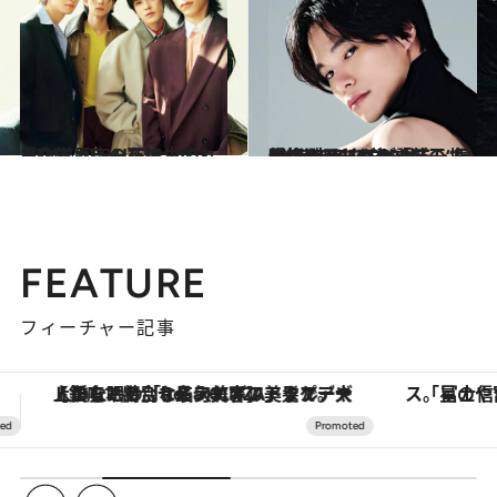
2026.6.21
異なるカラーを持つJO1とINI。JI BLUEで生まれた化学反応の正体
カルチャー
2026.6.6
Mrs. GREEN APPLE、timelesz…グループの“転機”を支えたダンサー・振付師NOSUKEが語る、振付へのこだわり「若干、職権濫用してます（笑）」
カルチャー
FEATURE
フィーチャー記事
「星のや富士」でデジタルデトックス。冨士信仰の歴史を辿り、心身を調える。
【夏限定ディナーコース】旬を迎