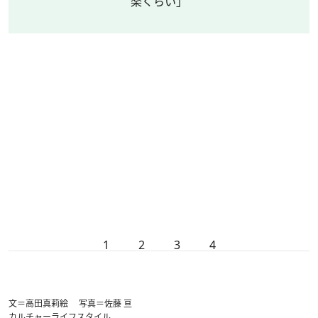
楽くらい」
1
2
3
4
文＝高田真莉絵 写真＝佐藤 亘
カルチャー
ライフスタイル