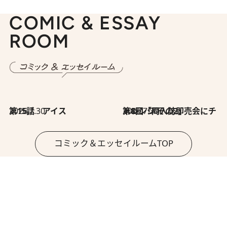
COMIC & ESSAY
ROOM
2026.7.30
第15話 アイス
2026.7.30
第8回「同人誌即売会にチャレンジ その2」
コミック＆エッセイルームTOP