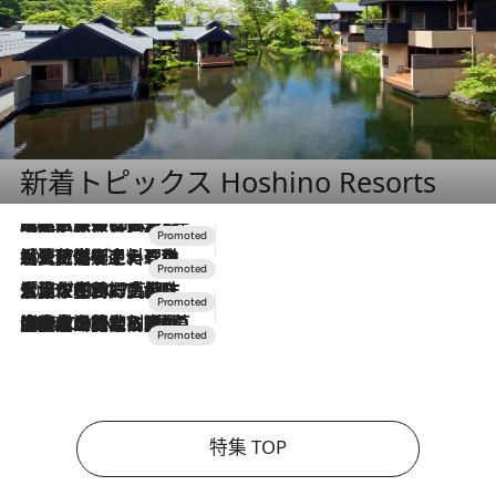
新着トピックス Hoshino Resorts
2026.7.31
【ホテル帰省】という選択肢をOMOが提案。家族とほどよい距離を保つには「昼は実家、夜は気兼ねなくホテルで！」
2026.7.24
【夏限定ディナーコース】旬を迎える稚鮎や花ズッキーニなどをイタリア・トスカーナの郷土料理の手法で満喫！
2026.7.17
「土佐和ハーブかき氷」がOMO7高知に登場！生姜、山椒、大葉など目にも舌にも涼を呼ぶ郷土の味
2026.7.10
NEW OPEN！【界 草津】名湯の地に誕生。趣の異なる2種の温泉と上州ならではの会席・蕎麦割烹など美食を味わう究極の癒やし旅
特集 TOP