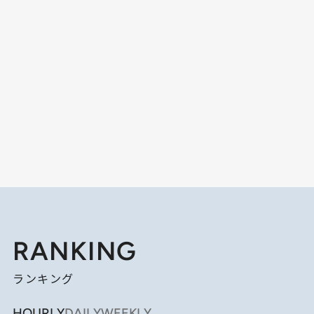
RANKING
ランキング
HOURLY
DAILY
WEEKLY