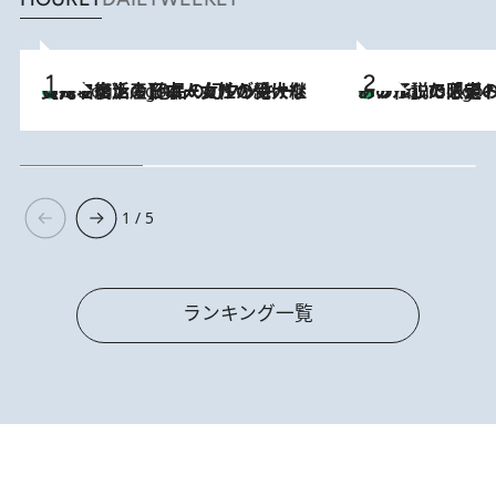
【ハワイ土産】ローカルの絶大な支持で復活！ 絶品の幻クッキー《元ファンの日本人女性が受け継いだ名店》
3 Hours Ago
あの伝説の限定トートも！ リニューアルした「ディーン＆
3 Hours Ago
1 / 5
ランキング一覧