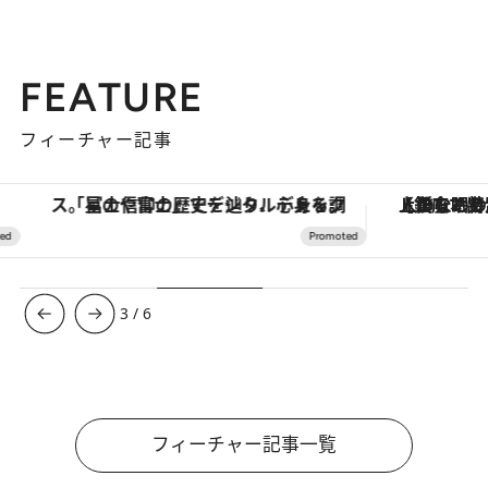
FEATURE
フィーチャー記事
「星のや富士」でデジタルデトックス。冨士信仰の歴史を辿り、心身を調える。
【銀座で出合う最旬美容】美髪ケアや上質な眠
3
/
6
フィーチャー記事一覧