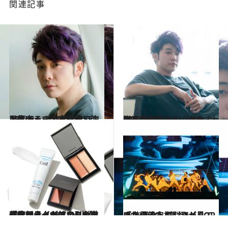
関連記事
2017.9.1
人気ドラマの主題歌で注目度大！ 「Mrs. GREEN APPLE」の大森元貴
カルチャー
2017.8.18
躍進中のバンド「Mrs. GREEN APPLE」 楽曲すべてを手掛けるVo&G、大森元貴
カルチャー
2026.4.4
「彼はメイクで自らを進化させるタイプ」ミセス大森元貴（29）の“少女顔”×メイクが放つ引力を美容ジャーナリストが徹底分析
ビューティ＆ヘルス
2023.5.10
「この子たち、ヤバい！」仲宗根梨乃が見てきた 進化し続けるK-POPの世界
カルチャー