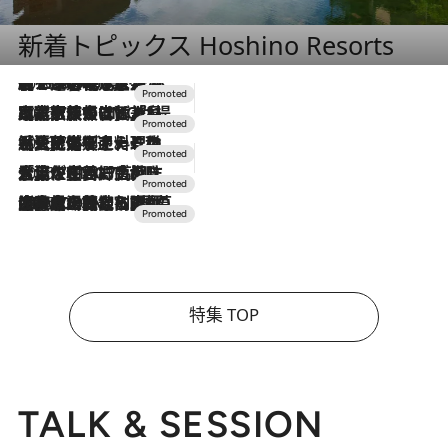
新着トピックス Hoshino Resorts
2026.8.7
【トンボの足水浴】ヒノキの香りに包まれて涼感マックス！約13℃の湧水かけ流しを避暑地「星野温泉 トンボの湯」で体験
2026.7.31
【ホテル帰省】という選択肢をOMOが提案。家族とほどよい距離を保つには「昼は実家、夜は気兼ねなくホテルで！」
2026.7.24
【夏限定ディナーコース】旬を迎える稚鮎や花ズッキーニなどをイタリア・トスカーナの郷土料理の手法で満喫！
2026.7.17
「土佐和ハーブかき氷」がOMO7高知に登場！生姜、山椒、大葉など目にも舌にも涼を呼ぶ郷土の味
2026.7.10
NEW OPEN！【界 草津】名湯の地に誕生。趣の異なる2種の温泉と上州ならではの会席・蕎麦割烹など美食を味わう究極の癒やし旅
特集 TOP
TALK & SESSION