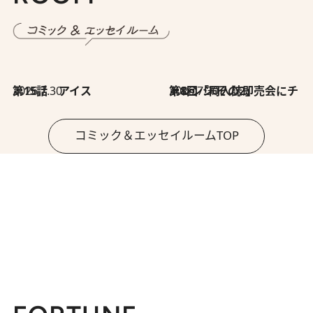
2026.7.30
第15話 アイス
2026.7.30
第8回「同人誌即売会にチャレンジ その2」
コミック＆エッセイルームTOP