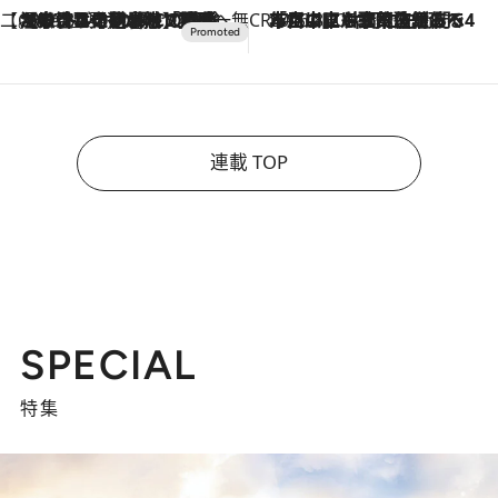
【CREA×星野リゾート】唯一無二。癒しと発見が待つ場所へ
2026.8.7
【トンボの足水浴】ヒノキの香りに包まれて涼感マックス！約13℃の湧水かけ流しを避暑地「星野温泉 トンボの湯」で体験
CREA'S CHOICE
2026.8.7
「立川にも歌舞伎があるんだよ」 片岡仁左衛門・市川中車ら豪華座組みで4年目の立川立飛歌舞伎へ
連載 TOP
SPECIAL
特集