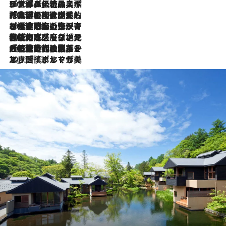
2026.8.8
リスボンの絶品スイーツ「パステル・デ・ナタ」とは？ポルトガル伝統の奥深い世界へ
2026.7.27
「私の祖国はポルトガル語です」国民的詩人フェルナンド・ペソアと、彼が愛した文学の街を歩く
2026.7.26
ポルトガル近海が育む極上の海の幸。キリリと冷えた白ワインと愉しむ、シーフード専門店の贅沢
2026.7.22
伝統の味をモダンに昇華。高感度な地元客が集う、リスボンの最旬ガストロノミー
2026.7.21
大航海時代の栄華から、震災、独裁、そして革命へ。ポルトガル・首都リスボンの石畳に刻まれた「歴史の光と影」
2026.7.13
エッセイ・ヤマザキマリ「慎ましくも美しき国 ポルトガル」