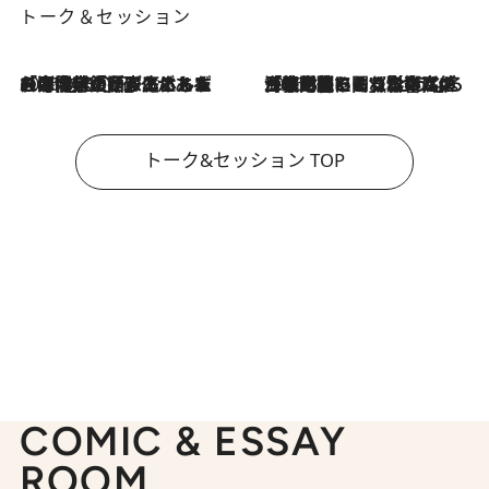
トーク＆セッション
2026.8.3
「今後値上げがあるとすれば…」「リスクがあるのは今年の冬」エネルギー専門家が語る、ホルムズ海峡封鎖が家庭にもたらす“ある心配”
2026.8.3
「住宅建てられない…」「サーチャージ料の高値が続いている」ホルムズ海峡封鎖による影響はいつまで続く？《エネルギー専門家に聞く“どうなる日本の暮らし”》
トーク&セッション TOP
COMIC & ESSAY
ROOM