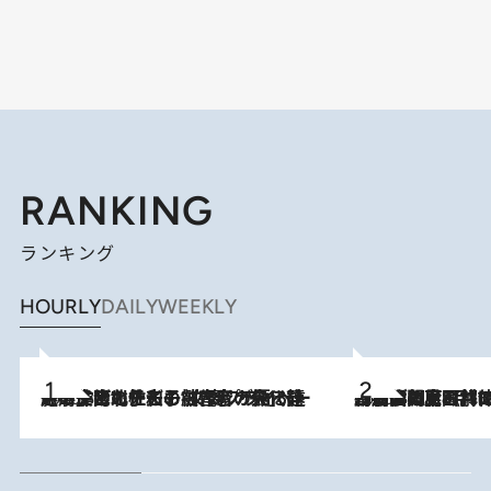
RANKING
ランキング
HOURLY
DAILY
WEEKLY
2026.8.3
《「文士の子ども被害者の会」発足！》阿川佐和子（72）が語る遠藤周作に北杜夫、劇作家・矢代静一の子どもたちの“文豪プライベート事件簿”
2026.8.8
「最後に見られてよかった」上野動物園の東園パンダ舎が解体前に特別公開。8月16日まで延長されたパネル展と共に辿る“半世紀”のパンダ飼育《解体工事の図面あり》