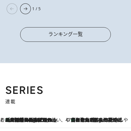
1 / 5
ランキング一覧
SERIES
連載
そおだよおこの関西おいしい、おやつ紀行
［大阪府箕面市］一皿一皿目の前で仕上げられる、料理を巧みに組み込んだアシェットデセールコース「ミチル アシェット デセール（Michiru assiette dessert）」
3 Hours Ago
47都道府県の手みやげ ひんやりスイーツで夏を満喫
【和歌山県】この夏絶対食べたい 冷やしておいしいおやつ3選 みかんがごろっと丸ごと入ったジュレ
3 Hours Ago