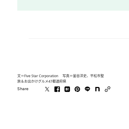
文＝Five Star Corporation 写真＝釜谷洋史、平松市聖
旅＆お出かけ
グルメ
47都道府県
Share