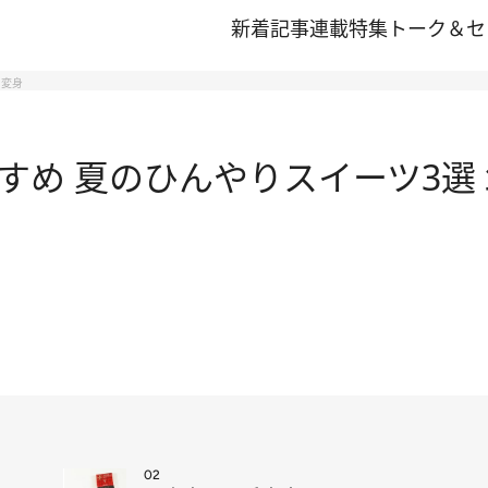
新着記事
連載
特集
トーク＆セ
に変身
すめ 夏のひんやりスイーツ3選
02