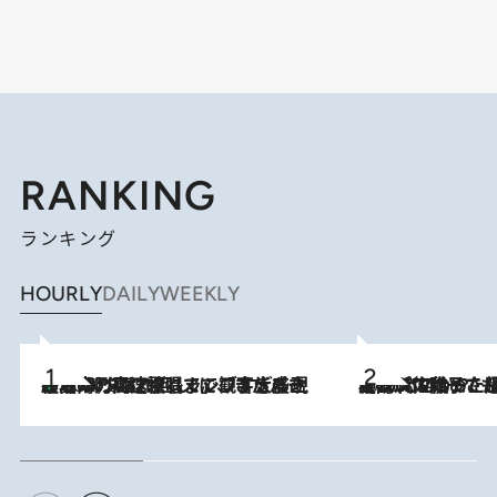
RANKING
ランキング
HOURLY
DAILY
WEEKLY
「湘南乃風に憧れて」観客大盛上がりの“タオル回し”に、ラッパー顔負けの高速歌唱まで…さだまさし（74）のアグレッシブすぎる現在地
2026.8.7
2026.8.5
【阿川佐和子さんの年とる力】なぜ70代で始めた趣味は“こんなに楽しい”のか？ ピアノ、俳句…スランプに陥っても続けられる“ある秘訣”とは