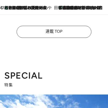
47都道府県の手みやげ ひんやりスイーツで夏を満喫
【京都府】この夏絶対食べたい 冷やしておいしいおやつ3選 ひと口目から心を掴む新緑のテリーヌ
2026.8.7
田中稲の勝手に再ブーム
「湘南乃風に憧れて」観客大盛上がりの“タオル回し”に、ラッパー顔負けの高速歌唱まで…さだまさし（74）のアグレッシブすぎる現在地
2026.8.7
連載 TOP
SPECIAL
特集