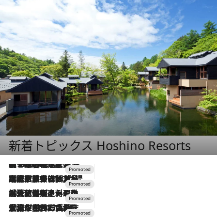
新着トピックス Hoshino Resorts
【トンボの足水浴】ヒノキの香りに包まれて涼感マックス！約13℃の湧水かけ流しを避暑地「星野温泉 トンボの湯」で体験
2026.8.7
2026.7.31
【ホテル帰省】という選択肢をOMOが提案。家族とほどよい距離を保つには「昼は実家、夜は気兼ねなくホテルで！」
2026.7.24
【夏限定ディナーコース】旬を迎える稚鮎や花ズッキーニなどをイタリア・トスカーナの郷土料理の手法で満喫！
2026.7.17
「土佐和ハーブかき氷」がOMO7高知に登場！生姜、山椒、大葉など目にも舌にも涼を呼ぶ郷土の味