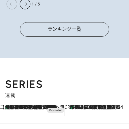
1 / 5
ランキング一覧
SERIES
連載
【CREA×星野リゾート】唯一無二。癒しと発見が待つ場所へ
【トンボの足水浴】ヒノキの香りに包まれて涼感マックス！約13℃の湧水かけ流しを避暑地「星野温泉 トンボの湯」で体験
2026.8.7
CREA'S CHOICE
「立川にも歌舞伎があるんだよ」 片岡仁左衛門・市川中車ら豪華座組みで4年目の立川立飛歌舞伎へ
2026.8.7