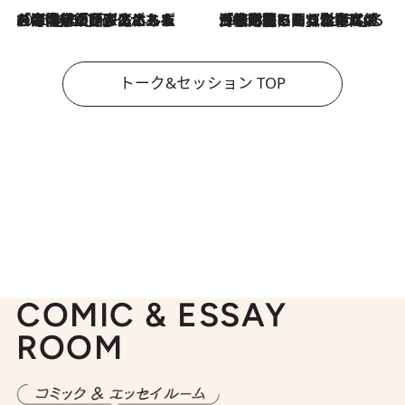
2026.8.3
「今後値上げがあるとすれば…」「リスクがあるのは今年の冬」エネルギー専門家が語る、ホルムズ海峡封鎖が家庭にもたらす“ある心配”
2026.8.3
「住宅建てられない…」「サーチャージ料の高値が続いている」ホルムズ海峡封鎖による影響はいつまで続く？《エネルギー専門家に聞く“どうなる日本の暮らし”》
トーク&セッション TOP
COMIC & ESSAY
ROOM