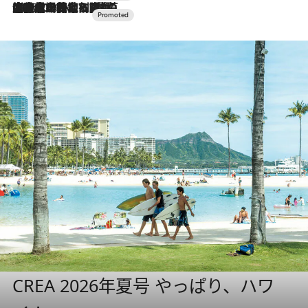
2026.7.10
NEW OPEN！【界 草津】名湯の地に誕生。趣の異なる2種の温泉と上州ならではの会席・蕎麦割烹など美食を味わう究極の癒やし旅
CREA 2026年夏号 やっぱり、ハワ