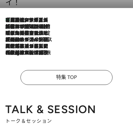
イ！
【厳選旅コスメ】「多機能アイテムがメイン！」旅好き美容エディターが選んだ夏旅ベストコスメを発表【Mサイズジップ】
2026.8.7
2026.8.6
「荷物が増えるほど旅ストレスは増す」美容ジャーナリストがたどり着いた最終結論。“化粧品を劇的に減らす”感動の凝縮美容とは
2026.8.6
「旅先には金髪ウィッグを持参」日本と同じメイクでは損してる!? 美容ジャーナリストが提案する“掟破りの旅美容”とは
2026.8.6
【厳選旅コスメ】「身軽さ＆UV対策重視！」ヘアアーティストshucoが選んだ夏旅ベストコスメを発表【Mサイズジップ】
2026.8.5
【厳選旅コスメ】国内をあちこち移動する河井菜摘が選んだ夏旅ベストコスメ発表！「リラックスアイテムはマスト」【Mサイズジップ】
2026.8.4
【厳選旅コスメ】「紫外線＆乾燥対策しながらメイク感も！」ヘア＆メイクGeorgeが選んだ夏旅ベストコスメを発表！【Mサイズジップ】
特集 TOP
TALK & SESSION
トーク＆セッション