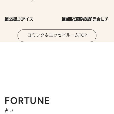
2026.7.30
第15話 アイス
2026.7.30
第8回「同人誌即売会にチャレンジ その2」
コミック＆エッセイルームTOP
FORTUNE
占い