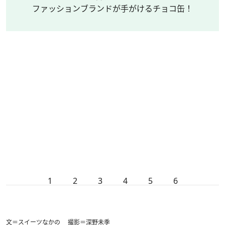
ファッションブランドが手がけるチョコ缶！
1
2
3
4
5
6
文＝スイーツなかの 撮影＝深野未季