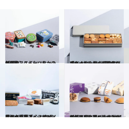
2023.2.3
【画像】スイーツなかのが選ぶスベらないチョコ缶5選
グルメ
2022.10.7
スイーツなかのが惚れ抜いた おいしさ桁違いの「クッキー缶」5選 クッキー一枚一枚の完成度が凄い！
グルメ
2022.5.22
スイーツ芸人・スイーツなかのが厳選 心ときめく極旨バタースイーツ5品 ケーキにサブレ、サンド、大福も！
グルメ
2023.1.7
新年の手土産に！ 名物どら焼き5選 スイーツなかのが丁寧に選び抜いた 頬がゆるむ口福の味をどうぞ
グルメ