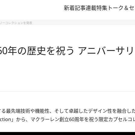
新着記事
連載
特集
トーク＆セ
サリーコレクションを発表
の60年の歴史を祝う アニバー
る最先端技術や機能性、そして卓越したデザイン性を融合し
Collection」から、マクラーレン創立60周年を祝う限定カプセル