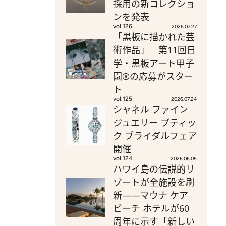
採用の新コレクショ
ンを発表
vol.126
2026.07.27
「黒板に描かれた芸
術作品」 第11回日
学・黒板アート甲子
園®の応募がスター
ト
vol.125
2026.07.24
シャネル ファイン
ジュエリー ブティッ
ク ブライダルフェア
開催
vol.124
2026.06.05
ハワイ島の伝説的リ
ゾートが全施設を刷
新——マウナ ケア
ビーチ ホテルが60
周年に示す「新しい