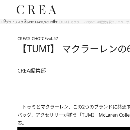
トップ
ライフスタイル
CREA&#39;S CHOICE
【TUMI】マクラーレンの60年の歴史を祝うアニバー
CREA'S CHOICE
vol.57
【TUMI】 マクラーレン
CREA編集部
トゥミとマクラーレン、この2つのブランドに共通す
バッグ、アクセサリーが揃う「TUMI | McLaren 
表。