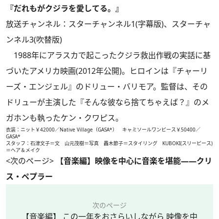
『だれもがクジラを愛してる。』
放送チャンネル：スターチャンネル1(字幕版)、スターチャ
ンネル3(吹替版)
1988年にアラスカで起こったクジラ救出作戦の実話に基
づいたアメリカ映画(2012年公開)。ヒロインは『チャーリ
ーズ・エンジェル』のドリュー・バリモア。監督は、その
ドリューが主演した『そんな彼なら捨てちゃえば？』のメ
ガホンも執ったケン・クワピス。
衣装：ニット￥42000／Native Village（GASA*） キャミソールワンピース￥50400／
GASA*
スタッフ：石津文子＝文 山元茂樹＝写真 轟木節子＝スタイリング KUBOKI(スリーピース)
＝ヘア＆メイク
<次のページ>
【音楽編】映像を中心に音楽を堪能――クリ
ス・ペプラー
次のページ
【音楽編】 この一年をおさらいしながら 映像を中