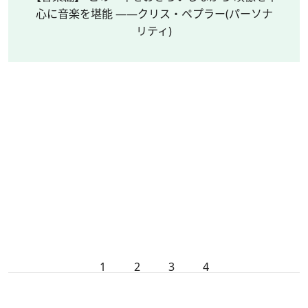
心に音楽を堪能 ――クリス・ペプラー(パーソナ
リティ)
1
2
3
4