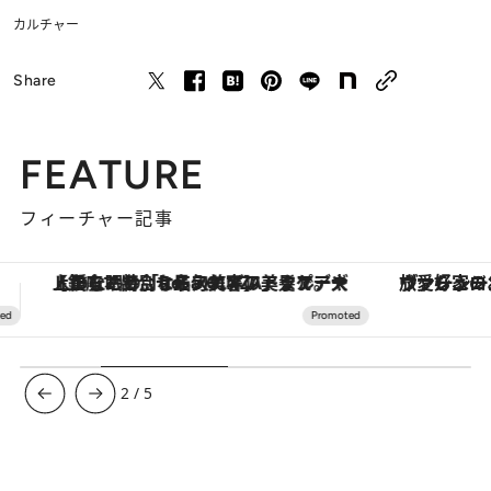
カルチャー
Share
FEATURE
フィーチャー記事
ヴァシュロン・コンスタンタン「オーヴァーシーズ・オートマティック」。旅愛好家のお気に入りコレクションから、ジェンダーレスな新作が登場
【夏限定ディナーコース】旬を迎
3
/
5