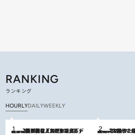
RANKING
ランキング
HOURLY
DAILY
WEEKLY
2026.8.5
【なぜ吉沢亮は「気配を消せる」のか？】興行収入208億の『国宝』を経て挑むミュージカル『ディア・エヴァン・ハンセン』。トップ俳優が舞台上でさらけ出した“孤独”とは
2026.8.5
【阿川佐和子さんの年とる力】なぜ70代で始めた趣味は“こんなに楽しい”のか？ ピアノ、俳句…スランプに陥っても続けられる“ある秘訣”とは