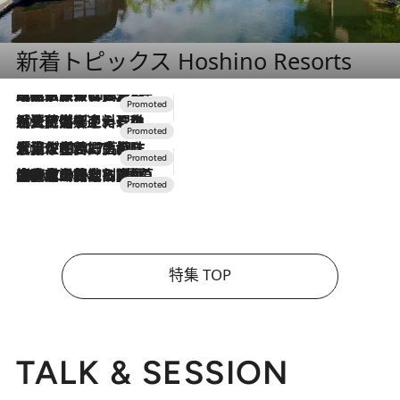
新着トピックス Hoshino Resorts
2026.7.31
【ホテル帰省】という選択肢をOMOが提案。家族とほどよい距離を保つには「昼は実家、夜は気兼ねなくホテルで！」
2026.7.24
【夏限定ディナーコース】旬を迎える稚鮎や花ズッキーニなどをイタリア・トスカーナの郷土料理の手法で満喫！
2026.7.17
「土佐和ハーブかき氷」がOMO7高知に登場！生姜、山椒、大葉など目にも舌にも涼を呼ぶ郷土の味
2026.7.10
NEW OPEN！【界 草津】名湯の地に誕生。趣の異なる2種の温泉と上州ならではの会席・蕎麦割烹など美食を味わう究極の癒やし旅
特集 TOP
TALK & SESSION