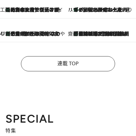
工藤まやのおもてなしハワイ
【ハワイ土産】ローカルの絶大な支持で復活！ 絶品の幻クッキー《元ファンの日本人女性が受け継いだ名店》
2026.8.6
ハワイ賢者 リサのお気に入りリスト
あの伝説の限定トートも！ リニューアルした「ディーン＆デルーカ ハワイ」で必須のお土産8選
2026.8.6
47都道府県の手みやげ ひんやりスイーツで夏を満喫
【三重県】この夏絶対食べたい 冷やしておいしいおやつ3選 お餅×アイスの新感覚スイーツ
2026.8.6
齋藤 薫 美容脳ルネサンス
「荷物が増えるほど旅ストレスは増す」美容ジャーナリストがたどり着いた最終結論。“化粧品を劇的に減らす”感動の凝縮美容とは
2026.8.6
連載 TOP
SPECIAL
特集