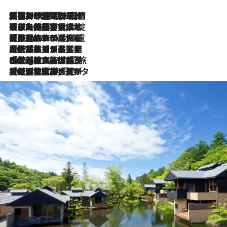
「荷物が増えるほど旅ストレスは増す」美容ジャーナリストがたどり着いた最終結論。“化粧品を劇的に減らす”感動の凝縮美容とは
2026.8.6
「旅先には金髪ウィッグを持参」日本と同じメイクでは損してる!? 美容ジャーナリストが提案する“掟破りの旅美容”とは
2026.8.6
【厳選旅コスメ】「身軽さ＆UV対策重視！」ヘアアーティストshucoが選んだ夏旅ベストコスメを発表【Mサイズジップ】
2026.8.6
2026.8.5
【厳選旅コスメ】国内をあちこち移動する河井菜摘が選んだ夏旅ベストコスメ発表！「リラックスアイテムはマスト」【Mサイズジップ】
2026.8.4
【厳選旅コスメ】「紫外線＆乾燥対策しながらメイク感も！」ヘア＆メイクGeorgeが選んだ夏旅ベストコスメを発表！【Mサイズジップ】
2026.8.3
【厳選旅コスメ】「保湿もタイパ重視！」“サウナ好き”タレント清水みさとが愛用する夏旅ベストコスメを発表！【Mサイズジップ】