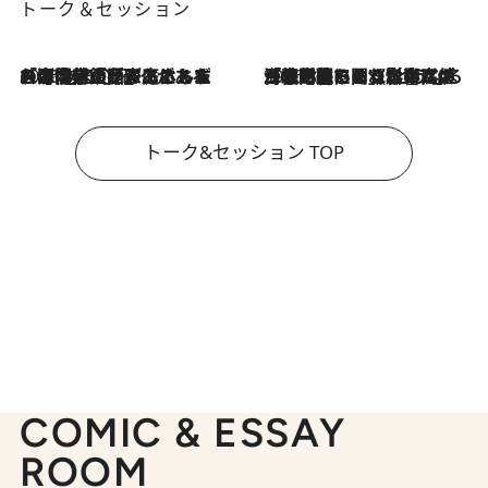
トーク＆セッション
2026.8.3
「今後値上げがあるとすれば…」「リスクがあるのは今年の冬」エネルギー専門家が語る、ホルムズ海峡封鎖が家庭にもたらす“ある心配”
2026.8.3
「住宅建てられない…」「サーチャージ料の高値が続いている」ホルムズ海峡封鎖による影響はいつまで続く？《エネルギー専門家に聞く“どうなる日本の暮らし”》
トーク&セッション TOP
COMIC & ESSAY
ROOM