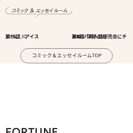
2026.7.30
第15話 アイス
2026.7.30
第8回「同人誌即売会にチャレンジ その2」
コミック＆エッセイルームTOP
FORTUNE