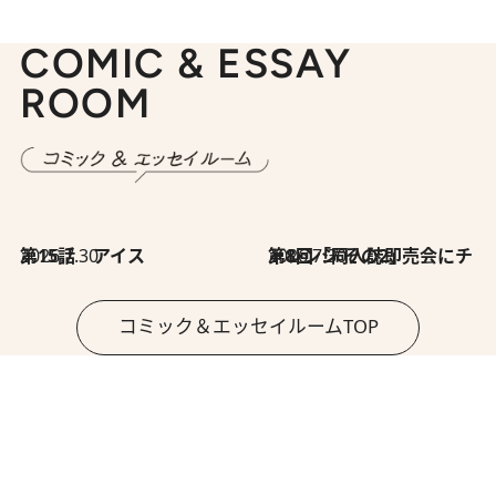
COMIC & ESSAY
ROOM
2026.7.30
第15話 アイス
2026.7.30
第8回「同人誌即売会にチャレンジ その2」
コミック＆エッセイルームTOP