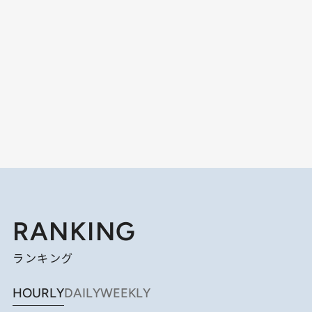
RANKING
ランキング
HOURLY
DAILY
WEEKLY