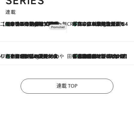
SERIES
連載
【CREA×星野リゾート】唯一無二。癒しと発見が待つ場所へ
【トンボの足水浴】ヒノキの香りに包まれて涼感マックス！約13℃の湧水かけ流しを避暑地「星野温泉 トンボの湯」で体験
8 Hours Ago
CREA'S CHOICE
「立川にも歌舞伎があるんだよ」 片岡仁左衛門・市川中車ら豪華座組みで4年目の立川立飛歌舞伎へ
10 Hours Ago
47都道府県の手みやげ ひんやりスイーツで夏を満喫
【京都府】この夏絶対食べたい 冷やしておいしいおやつ3選 ひと口目から心を掴む新緑のテリーヌ
10 Hours Ago
田中稲の勝手に再ブーム
「湘南乃風に憧れて」観客大盛上がりの“タオル回し”に、ラッパー顔負けの高速歌唱まで…さだまさし（74）のアグレッシブすぎる現在地
2026.8.7
連載 TOP