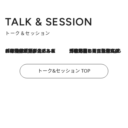
TALK & SESSION
トーク＆セッション
2026.8.3
「今後値上げがあるとすれば…」「リスクがあるのは今年の冬」エネルギー専門家が語る、ホルムズ海峡封鎖が家庭にもたらす“ある心配”
2026.8.3
「住宅建てられない…」「サーチャージ料の高値が続いている」ホルムズ海峡封鎖による影響はいつまで続く？《エネルギー専門家に聞く“どうなる日本の暮らし”》
トーク&セッション TOP