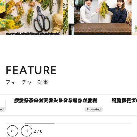
2023.2.16
ミモザの季節がやってきた！ 花のプロ直伝のお手入れ方法＆飾り方 家に迎えて春が来る喜びを満喫しよう
ライフスタイル
2022.4.13
【動画】切って、重ねて、束ねるだけ ミモザで簡単スワッグを作ろう 壁に吊るせば部屋が一気に春仕様に！
ライフスタイル
FEATURE
フィーチャー記事
【夏限定ディナーコース】旬を迎える稚鮎や花ズッキーニなどをイタリア・トスカーナの郷土料理の手法で満喫！
3
/
6