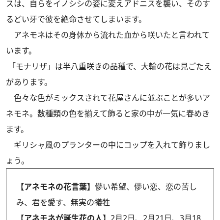
スは、自らをイノシシの姿に変えアドニスを襲い、そのす
るどい牙で彼を絶命させてしまいます。
アネモネはその身体から流れた血から咲いたと言われて
います。
「モナリザ」は半八重咲きの品種で、大輪の花は見ごたえ
があります。
色々な色がミックスされて花屋さんに並ぶことが多いア
ネモネ。数種類の色を揃えて飾ると家の中が一気に春めき
ます。
ギリシャ風のプランターの中にコップを入れて飾りまし
ょう。
【アネモネの花言葉】
儚い希望、儚い恋、恋の苦し
み、君を愛す、無実の犠牲
【アネモネが誕生花の人】
2月2日、2月21日、3月18