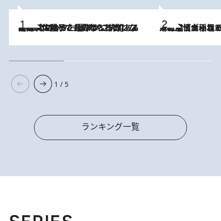
2026.8.5
【阿川佐和子さんの年とる力】なぜ70代で始めた趣味は“こんなに楽しい”のか？ ピアノ、俳句…スランプに陥っても続けられる“ある秘訣”とは
2026.8.5
下町風情あふれる台北屈指の人気エリア・大稲埕でセンスのいい台湾土産《ヴィン
1 / 5
ランキング一覧