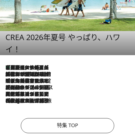
CREA 2026年夏号 やっぱり、ハワ
イ！
【厳選旅コスメ】「多機能アイテムがメイン！」旅好き美容エディターが選んだ夏旅ベストコスメを発表【Mサイズジップ】
10 Hours Ago
2026.8.6
「荷物が増えるほど旅ストレスは増す」美容ジャーナリストがたどり着いた最終結論。“化粧品を劇的に減らす”感動の凝縮美容とは
2026.8.6
「旅先には金髪ウィッグを持参」日本と同じメイクでは損してる!? 美容ジャーナリストが提案する“掟破りの旅美容”とは
2026.8.6
【厳選旅コスメ】「身軽さ＆UV対策重視！」ヘアアーティストshucoが選んだ夏旅ベストコスメを発表【Mサイズジップ】
2026.8.5
【厳選旅コスメ】国内をあちこち移動する河井菜摘が選んだ夏旅ベストコスメ発表！「リラックスアイテムはマスト」【Mサイズジップ】
2026.8.4
【厳選旅コスメ】「紫外線＆乾燥対策しながらメイク感も！」ヘア＆メイクGeorgeが選んだ夏旅ベストコスメを発表！【Mサイズジップ】
特集 TOP