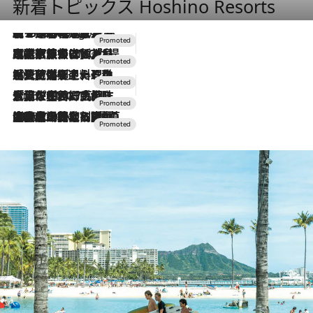
新着トピックス Hoshino Resorts
【トンボの足水浴】ヒノキの香りに包まれて涼感マックス！約13℃の湧水かけ流しを避暑地「星野温泉 トンボの湯」で体験
8 Hours Ago
2026.7.31
【ホテル帰省】という選択肢をOMOが提案。家族とほどよい距離を保つには「昼は実家、夜は気兼ねなくホテルで！」
2026.7.24
【夏限定ディナーコース】旬を迎える稚鮎や花ズッキーニなどをイタリア・トスカーナの郷土料理の手法で満喫！
2026.7.17
「土佐和ハーブかき氷」がOMO7高知に登場！生姜、山椒、大葉など目にも舌にも涼を呼ぶ郷土の味
2026.7.10
NEW OPEN！【界 草津】名湯の地に誕生。趣の異なる2種の温泉と上州ならではの会席・蕎麦割烹など美食を味わう究極の癒やし旅