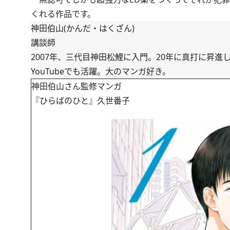
くれる作品です。
神田伯山(かんだ・はくざん)
講談師
2007年、三代目神田松鯉に入門。20年に真打に昇
YouTubeでも活躍。大のマンガ好き。
神田伯山さん監修マンガ
『ひらばのひと』久世番子