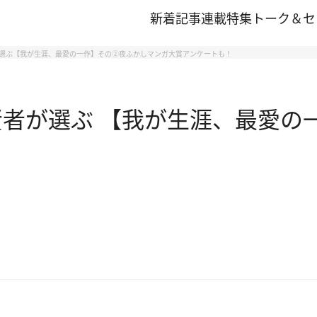
新着記事
連載
特集
トーク＆セ
が選ぶ【我が生涯、最愛の一作】その②夜ふかしマンガ大賞アンケートも！
賢者が選ぶ 【我が生涯、最愛の