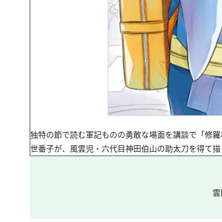
独特の節で読む軍記ものの勇敢な場面を講談で「修羅
世番子が、風雲児・六代目神田伯山の助太刀を得て描く、
雲