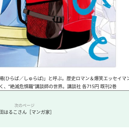
場(ひらば／しゅらば)」と呼ぶ。歴史ロマン＆爆笑エッセイマ
“絶滅危惧職”講談師の世界。講談社 各715円 既刊2巻
次のページ
田はるこさん［マンガ家］