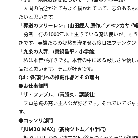
人間の信念がとてもよく描かれていて、志のあるも
たいと思います。
『葬送のフリーレン』(山田鐘人 原作／アベツカサ 作
勇者一行の1000年以上生きている魔法使いが、も
きです。英雄たちの郷愁を滲ませる後日譚ファンタジ
『九条の大罪』(真鍋昌平／小学館)
私は本音が好きです。本音の中にある厳しさや優し
品だと思います。そこが好きです。
Q4：各部門への推薦作品とその理由
●お仕事部門
『ザ・ファブル』(南勝久／講談社)
プロ意識の高い主人公が好きです。それでいてジャ
す。
●コッソリ部門
『JUMBO MAX』(髙橋ツトム／小学館)
無認可でしかも超強力なED薬をつくってそれが犯罪