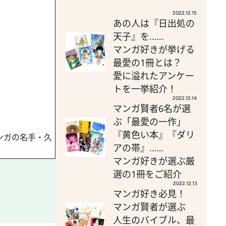
2022.12.15
あの人は『日出処の
天子』を……
マンガ好きが挙げる
最愛の1冊とは？
愛に溢れたアンケー
トを一挙紹介！
2022.12.14
マンガ賢者6名が選
ぶ「最愛の一作」
『黄色い本』『ダリ
ンガの名手・久
アの帯』……
マンガ好きが選ぶ厳
選の1冊をご紹介
2022.12.13
マンガ好き必見！
マンガ賢者が選ぶ
人生のバイブル、最