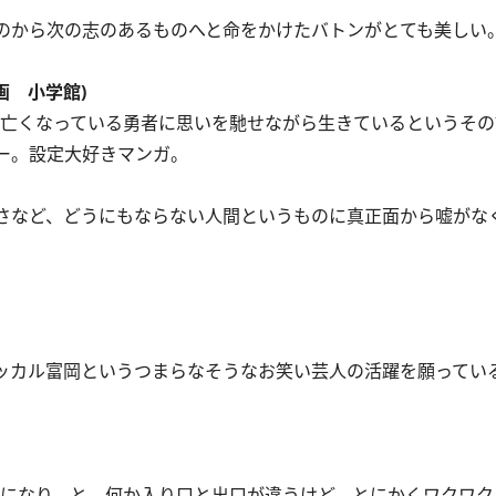
のから次の志のあるものへと命をかけたバトンがとても美しい
画 小学館)
う亡くなっている勇者に思いを馳せながら生きているというその
ー。設定大好きマンガ。
さなど、どうにもならない人間というものに真正面から嘘がな
ッカル富岡というつまらなそうなお笑い芸人の活躍を願ってい
になり、と。何か入り口と出口が違うけど、とにかくワクワク