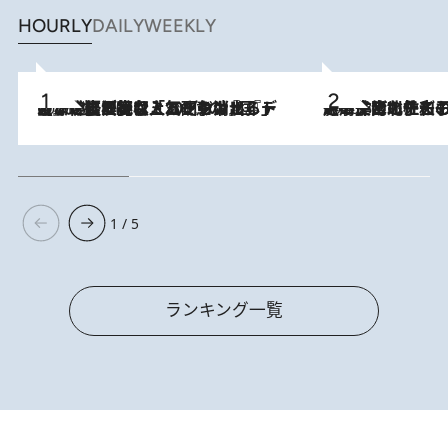
HOURLY
DAILY
WEEKLY
2026.8.5
【なぜ吉沢亮は「気配を消せる」のか？】興行収入208億の『国宝』を経て挑むミュージカル『ディア・エヴァン・ハンセン』。トップ俳優が舞台上でさらけ出した“孤独”とは
2026.8.3
《「文士の子ども被害者の会」発足！》阿川佐和子（72）が語る遠藤周作に北杜夫、劇作家・矢代静一の子どもたちの“文豪プライベート事件簿”
1 / 5
ランキング一覧