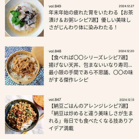
vol.849
2024.12.27
年末年始の疲れた胃をいたわる【お茶
漬け＆お粥レシピ7選】優しい美味し
さがじんわり体に染みわたる！
vol.848
2024.12.20
【食べれば〇〇シリーズレシピ7選】
揚げない天丼、包まないいなり寿司…
最小限の手間であら不思議、〇〇の味
がする傑作レシピ
vol.847
2024.12.13
【納豆ごはんのアレンジレシピ7選】
「納豆は炒めると違う美味しさが生ま
れる」毎日でも食べたくなる技ありア
イデア満載