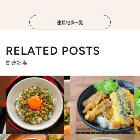
連載記事一覧
RELATED POSTS
関連記事
2022.11.18
【大人の鶏そぼろ丼レシピ】 黒こしょうとパセリで大人な味に！ 鶏むね肉を使うとさっぱり仕上がる
グルメ
2022.11.17
【スーパーのいわし活用レシピ】 いわし天ぷらとごぼ天のっけ丼 ふにゃっとした天ぷらもまた美味
グルメ