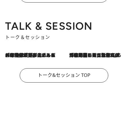
TALK & SESSION
トーク＆セッション
2026.8.3
「今後値上げがあるとすれば…」「リスクがあるのは今年の冬」エネルギー専門家が語る、ホルムズ海峡封鎖が家庭にもたらす“ある心配”
2026.8.3
「住宅建てられない…」「サーチャージ料の高値が続いている」ホルムズ海峡封鎖による影響はいつまで続く？《エネルギー専門家に聞く“どうなる日本の暮らし”》
トーク&セッション TOP