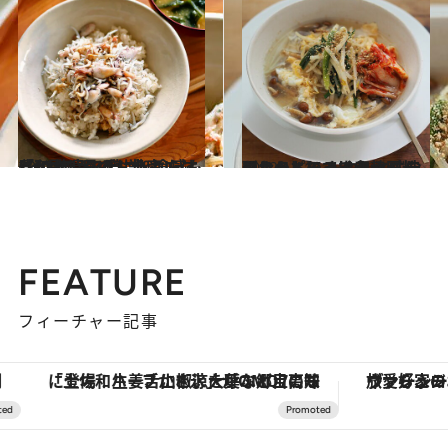
2022.11.16
【和歌山県のお土産レシピ】 箕島で手に入れた「イカしらす」丼 しらす×イカで旨み倍増＆食感も豊か
グルメ
2022.11.15
【おうちでできる韓国料理レシピ】 もやしとニラのナムルのっけクッパ なめこのとろみで卵ふ～んわり
グルメ
FEATURE
フィーチャー記事
「土佐和ハーブかき氷」がOMO7高知に登場！生姜、山椒、大葉など目にも舌にも涼を呼ぶ郷土の味
ヴァシュロン・コンスタンタン