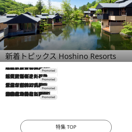
新着トピックス Hoshino Resorts
2026.7.31
【ホテル帰省】という選択肢をOMOが提案。家族とほどよい距離を保つには「昼は実家、夜は気兼ねなくホテルで！」
2026.7.24
【夏限定ディナーコース】旬を迎える稚鮎や花ズッキーニなどをイタリア・トスカーナの郷土料理の手法で満喫！
2026.7.17
「土佐和ハーブかき氷」がOMO7高知に登場！生姜、山椒、大葉など目にも舌にも涼を呼ぶ郷土の味
2026.7.10
NEW OPEN！【界 草津】名湯の地に誕生。趣の異なる2種の温泉と上州ならではの会席・蕎麦割烹など美食を味わう究極の癒やし旅
特集 TOP