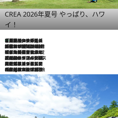
CREA 2026年夏号 やっぱり、ハワ
イ！
【厳選旅コスメ】「多機能アイテムがメイン！」旅好き美容エディターが選んだ夏旅ベストコスメを発表【Mサイズジップ】
46 Minutes Ago
2026.8.6
「荷物が増えるほど旅ストレスは増す」美容ジャーナリストがたどり着いた最終結論。“化粧品を劇的に減らす”感動の凝縮美容とは
2026.8.6
「旅先には金髪ウィッグを持参」日本と同じメイクでは損してる!? 美容ジャーナリストが提案する“掟破りの旅美容”とは
2026.8.6
【厳選旅コスメ】「身軽さ＆UV対策重視！」ヘアアーティストshucoが選んだ夏旅ベストコスメを発表【Mサイズジップ】
2026.8.5
【厳選旅コスメ】国内をあちこち移動する河井菜摘が選んだ夏旅ベストコスメ発表！「リラックスアイテムはマスト」【Mサイズジップ】
2026.8.4
【厳選旅コスメ】「紫外線＆乾燥対策しながらメイク感も！」ヘア＆メイクGeorgeが選んだ夏旅ベストコスメを発表！【Mサイズジップ】