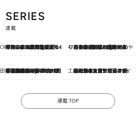
SERIES
連載
CREA'S CHOICE
「立川にも歌舞伎があるんだよ」 片岡仁左衛門・市川中車ら豪華座組みで4年目の立川立飛歌舞伎へ
46 Minutes Ago
47都道府県の手みやげ ひんやりスイーツで夏を満喫
【京都府】この夏絶対食べたい 冷やしておいしいおやつ3選 ひと口目から心を掴む新緑のテリーヌ
46 Minutes Ago
田中稲の勝手に再ブーム
「湘南乃風に憧れて」観客大盛上がりの“タオル回し”に、ラッパー顔負けの高速歌唱まで…さだまさし（74）のアグレッシブすぎる現在地
5 Hours Ago
工藤まやのおもてなしハワイ
2026.8.6
【ハワイ土産】ローカルの絶大な支持で復活！ 絶品の幻クッキー《元ファンの日本人女性が受け継いだ名店》
連載 TOP