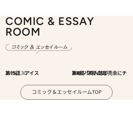
COMIC & ESSAY
ROOM
2026.7.30
第15話 アイス
2026.7.30
第8回「同人誌即売会にチャレンジ その2」
コミック＆エッセイルームTOP