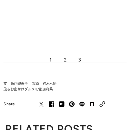
1
2
3
文＝瀬戸理恵子 写真＝鈴木七絵
旅＆お出かけ
グルメ
47都道府県
Share
RELATED POSTS