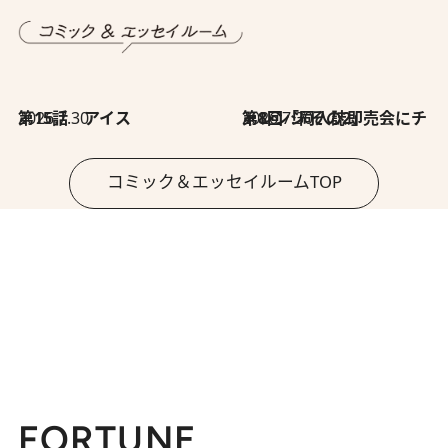
2026.7.30
第15話 アイス
2026.7.30
第8回「同人誌即売会にチャレンジ その2」
コミック＆エッセイルームTOP
FORTUNE