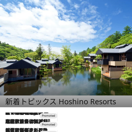
新着トピックス Hoshino Resorts
【トンボの足水浴】ヒノキの香りに包まれて涼感マックス！約13℃の湧水かけ流しを避暑地「星野温泉 トンボの湯」で体験
9 Hours Ago
2026.7.31
【ホテル帰省】という選択肢をOMOが提案。家族とほどよい距離を保つには「昼は実家、夜は気兼ねなくホテルで！」
2026.7.24
【夏限定ディナーコース】旬を迎える稚鮎や花ズッキーニなどをイタリア・トスカーナの郷土料理の手法で満喫！