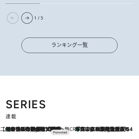
1 / 5
ランキング一覧
SERIES
連載
【CREA×星野リゾート】唯一無二。癒しと発見が待つ場所へ
【トンボの足水浴】ヒノキの香りに包まれて涼感マックス！約13℃の湧水かけ流しを避暑地「星野温泉 トンボの湯」で体験
9 Hours Ago
CREA'S CHOICE
「立川にも歌舞伎があるんだよ」 片岡仁左衛門・市川中車ら豪華座組みで4年目の立川立飛歌舞伎へ
11 Hours Ago