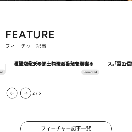
2022.9.21
【パレスホテル東京】2022年の 限定クリスマスケーキは9種類！ 人気のブレッドも見逃せない
グルメ
2022.9.21
今年も進化が止まらない！ ホテルニューオータニの 2022年版スーパーモンブラン
グルメ
FEATURE
フィーチャー記事
「星のや富士」でデジタルデトックス。冨士信仰の歴史を辿り、心身を調える。
【銀座で出合う最旬美容】美髪ケアや上質な眠
3
/
6
フィーチャー記事一覧