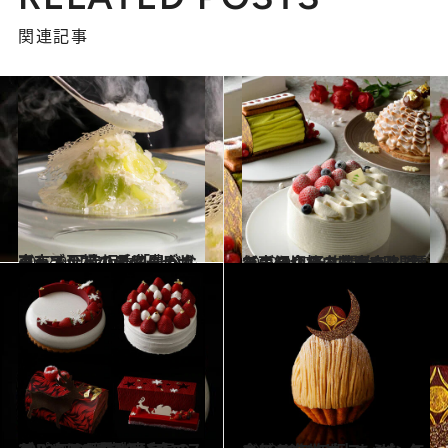
関連記事
2022.9.27
東京で至福の皿盛りデザート！ 【赤坂】「リベルターブル」で 香り豊かなアシェット・デセール
グルメ
2022.9.17
【ホテル椿山荘東京】 今年のクリスマスケーキ3種をご紹介 予約開始2時間で売り切れる逸品も！
グルメ