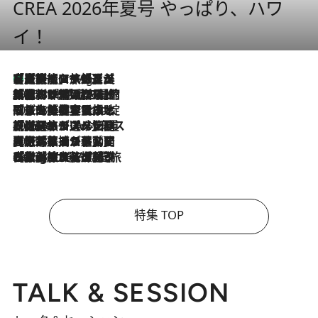
CREA 2026年夏号 やっぱり、ハワ
イ！
【厳選旅コスメ】「多機能アイテムがメイン！」旅好き美容エディターが選んだ夏旅ベストコスメを発表【Mサイズジップ】
11 Hours Ago
2026.8.6
「荷物が増えるほど旅ストレスは増す」美容ジャーナリストがたどり着いた最終結論。“化粧品を劇的に減らす”感動の凝縮美容とは
2026.8.6
「旅先には金髪ウィッグを持参」日本と同じメイクでは損してる!? 美容ジャーナリストが提案する“掟破りの旅美容”とは
2026.8.6
【厳選旅コスメ】「身軽さ＆UV対策重視！」ヘアアーティストshucoが選んだ夏旅ベストコスメを発表【Mサイズジップ】
2026.8.5
【厳選旅コスメ】国内をあちこち移動する河井菜摘が選んだ夏旅ベストコスメ発表！「リラックスアイテムはマスト」【Mサイズジップ】
2026.8.4
【厳選旅コスメ】「紫外線＆乾燥対策しながらメイク感も！」ヘア＆メイクGeorgeが選んだ夏旅ベストコスメを発表！【Mサイズジップ】
特集 TOP
TALK & SESSION