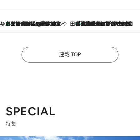
47都道府県の手みやげ ひんやりスイーツで夏を満喫
【京都府】この夏絶対食べたい 冷やしておいしいおやつ3選 ひと口目から心を掴む新緑のテリーヌ
11 Hours Ago
田中稲の勝手に再ブーム
「湘南乃風に憧れて」観客大盛上がりの“タオル回し”に、ラッパー顔負けの高速歌唱まで…さだまさし（74）のアグレッシブすぎる現在地
2026.8.7
連載 TOP
SPECIAL
特集