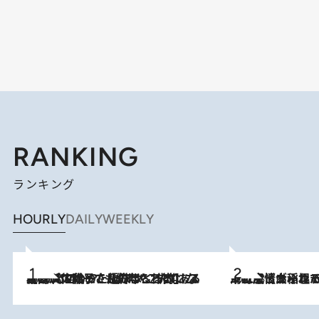
RANKING
ランキング
HOURLY
DAILY
WEEKLY
2026.8.5
【阿川佐和子さんの年とる力】なぜ70代で始めた趣味は“こんなに楽しい”のか？ ピアノ、俳句…スランプに陥っても続けられる“ある秘訣”とは
2026.8.5
下町風情あふれる台北屈指の人気エリア・大稲埕でセンスのいい台湾土産《ヴィン