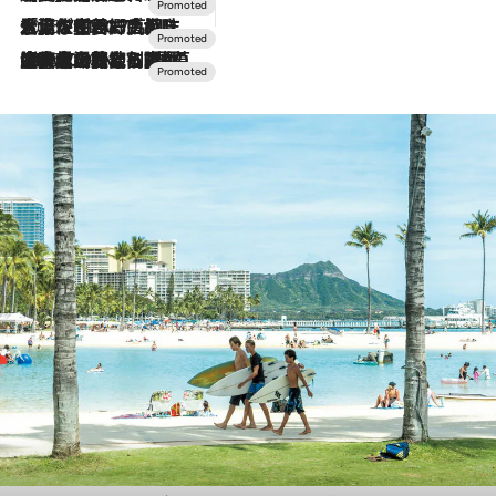
2026.7.17
「土佐和ハーブかき氷」がOMO7高知に登場！生姜、山椒、大葉など目にも舌にも涼を呼ぶ郷土の味
2026.7.10
NEW OPEN！【界 草津】名湯の地に誕生。趣の異なる2種の温泉と上州ならではの会席・蕎麦割烹など美食を味わう究極の癒やし旅