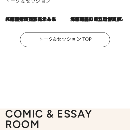
トーク＆セッション
2026.8.3
「今後値上げがあるとすれば…」「リスクがあるのは今年の冬」エネルギー専門家が語る、ホルムズ海峡封鎖が家庭にもたらす“ある心配”
2026.8.3
「住宅建てられない…」「サーチャージ料の高値が続いている」ホルムズ海峡封鎖による影響はいつまで続く？《エネルギー専門家に聞く“どうなる日本の暮らし”》
トーク&セッション TOP
COMIC & ESSAY
ROOM