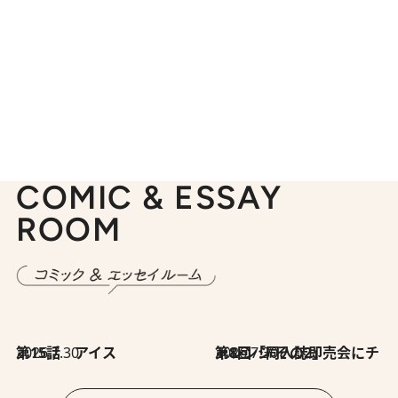
COMIC & ESSAY
ROOM
2026.7.30
第15話 アイス
2026.7.30
第8回「同人誌即売会にチャレンジ その2」