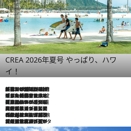
CREA 2026年夏号 やっぱり、ハワ
イ！
「荷物が増えるほど旅ストレスは増す」美容ジャーナリストがたどり着いた最終結論。“化粧品を劇的に減らす”感動の凝縮美容とは
2026.8.6
「旅先には金髪ウィッグを持参」日本と同じメイクでは損してる!? 美容ジャーナリストが提案する“掟破りの旅美容”とは
2026.8.6
【厳選旅コスメ】「身軽さ＆UV対策重視！」ヘアアーティストshucoが選んだ夏旅ベストコスメを発表【Mサイズジップ】
2026.8.6
2026.8.5
【厳選旅コスメ】国内をあちこち移動する河井菜摘が選んだ夏旅ベストコスメ発表！「リラックスアイテムはマスト」【Mサイズジップ】
2026.8.4
【厳選旅コスメ】「紫外線＆乾燥対策しながらメイク感も！」ヘア＆メイクGeorgeが選んだ夏旅ベストコスメを発表！【Mサイズジップ】
2026.8.3
【厳選旅コスメ】「保湿もタイパ重視！」“サウナ好き”タレント清水みさとが愛用する夏旅ベストコスメを発表！【Mサイズジップ】