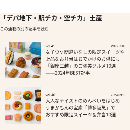
「デパ地下・駅チカ・空チカ」土産
この連載の別の記事を読む
vol.41
2025.01.03
女子ウケ間違いなしの限定スイーツや
上品なお弁当はおでかけのお供にも
「銀座三越」のご褒美グルメ10選
――2024年BEST記事
vol.40
2024.09.18
大人なテイストのめんべいをはじめ
うまかもんの宝庫「博多阪急」で
おすすめ限定スイーツ＆弁当10選