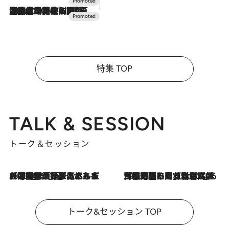
2026.7.10
NEW OPEN！【界 草津】名湯の地に誕生。趣の異なる2種の温泉と上州ならではの会席・蕎麦割烹など美食を味わう究極の癒やし旅
特集 TOP
TALK & SESSION
トーク＆セッション
2026.8.3
「今後値上げがあるとすれば…」「リスクがあるのは今年の冬」エネルギー専門家が語る、ホルムズ海峡封鎖が家庭にもたらす“ある心配”
2026.8.3
「住宅建てられない…」「サーチャージ料の高値が続いている」ホルムズ海峡封鎖による影響はいつまで続く？《エネルギー専門家に聞く“どうなる日本の暮らし”》
トーク&セッション TOP