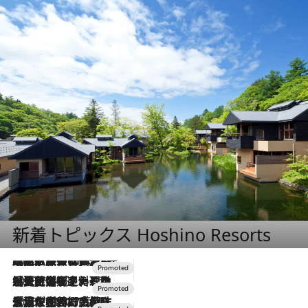
新着トピックス Hoshino Resorts
2026.7.31
【ホテル帰省】という選択肢をOMOが提案。家族とほどよい距離を保つには「昼は実家、夜は気兼ねなくホテルで！」
2026.7.24
【夏限定ディナーコース】旬を迎える稚鮎や花ズッキーニなどをイタリア・トスカーナの郷土料理の手法で満喫！
2026.7.17
「土佐和ハーブかき氷」がOMO7高知に登場！生姜、山椒、大葉など目にも舌にも涼を呼ぶ郷土の味