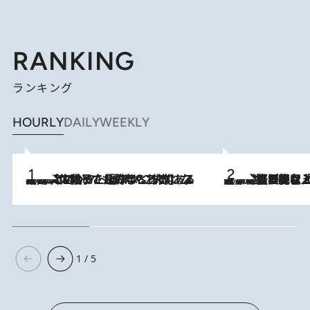
RANKING
ランキング
HOURLY
DAILY
WEEKLY
2026.8.5
【阿川佐和子さんの年とる力】なぜ70代で始めた趣味は“こんなに楽しい”のか？ ピアノ、俳句…スランプに陥っても続けられる“ある秘訣”とは
2026.8.5
【なぜ吉沢亮は「気配を消せる」のか？】興行収入208億の『国宝』を経て挑むミュージカル『ディア・エヴァン・ハンセン』。トップ俳優が舞台上でさらけ出した“孤独”とは
1 / 5