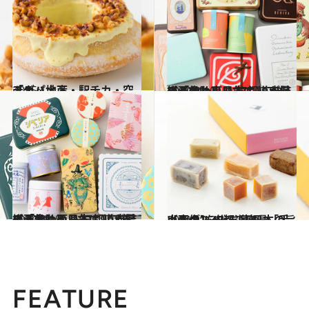
2025.1.3
「デパ地下・駅チカ・空チカ」土産
グルメ
2022.3.10
【画像】東日本エリアを総まとめ！ おいしいが詰まっている！ 47都道府県の「かわいい缶」
グルメ
2022.3.19
【画像】西日本エリアを総まとめ！ おいしいが詰まっている！ 47都道府県の「かわいい缶」
グルメ
2021.12.25
【画像】47都道府県「手土産グルメ」 “東日本の旨いもの”を総まとめ
グルメ
FEATURE