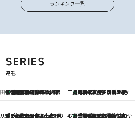
ランキング一覧
SERIES
連載
田中稲の勝手に再ブーム
「湘南乃風に憧れて」観客大盛上がりの“タオル回し”に、ラッパー顔負けの高速歌唱まで…さだまさし（74）のアグレッシブすぎる現在地
1 Hour Ago
工藤まやのおもてなしハワイ
【ハワイ土産】ローカルの絶大な支持で復活！ 絶品の幻クッキー《元ファンの日本人女性が受け継いだ名店》
2026.8.6
ハワイ賢者 リサのお気に入りリスト
あの伝説の限定トートも！ リニューアルした「ディーン＆デルーカ ハワイ」で必須のお土産8選
2026.8.6
47都道府県の手みやげ ひんやりスイーツで夏を満喫
【三重県】この夏絶対食べたい 冷やしておいしいおやつ3選 お餅×アイスの新感覚スイーツ
2026.8.6