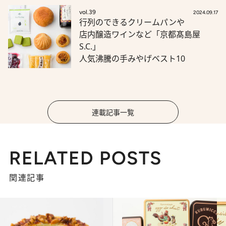
vol.39
2024.09.17
行列のできるクリームパンや
店内醸造ワインなど「京都髙島屋
S.C.」
人気沸騰の手みやげベスト10
連載記事一覧
RELATED POSTS
関連記事