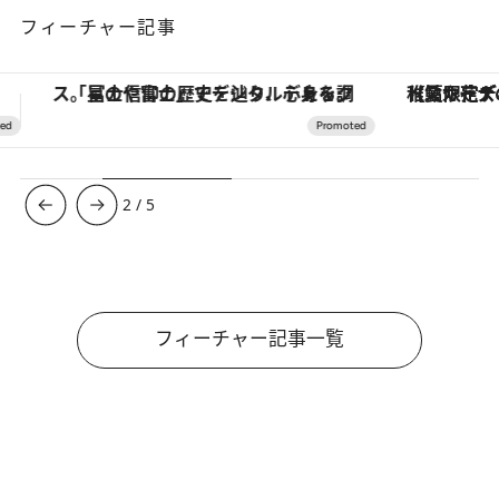
フィーチャー記事
【夏限定ディナーコース】旬を迎える稚鮎や花ズッキーニなどをイタリア・トスカーナの郷土料理の手法で満喫！
ヴァシュロン・コンスタンタン
3
/
5
フィーチャー記事一覧