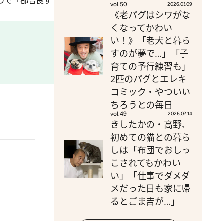
ので「都合良す
vol.50
2026.03.09
《老パグはシワがな
くなってかわい
い！》「老犬と暮ら
すのが夢で…」「子
育ての予行練習も」
2匹のパグとエレキ
コミック・やついい
ちろうとの毎日
vol.49
2026.02.14
きしたかの・高野、
初めての猫との暮ら
しは「布団でおしっ
こされてもかわい
い」「仕事でダメダ
メだった日も家に帰
るとごま吉が…」