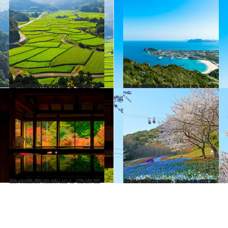
2021.4.26
いつか行きたい！ 日本の春の絶景 ～九州・沖縄篇～《全40スポット》
旅＆お出かけ
2021.8.4
いつか行きたい！ 日本の絶景 ～九州・沖縄エリア 夏篇2021～
旅＆お出かけ
2021.10.30
いつか行きたい！ 日本の秋の絶景 ～九州・沖縄篇～《全40スポット》
旅＆お出かけ
2021.4.25
【2021年版】 いつか行きたい！ 日本の春の絶景 西日本篇まとめ《全132スポット》①
旅＆お出かけ