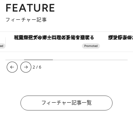
FEATURE
フィーチャー記事
ヴァシュロン・コンスタンタン「オーヴァーシーズ・オートマティック」。旅愛好家のお気に入りコレクションから、ジェンダーレスな新作が登場
【銀座で出合う最旬美容】美髪ケアや上質な眠
3
/
6
フィーチャー記事一覧