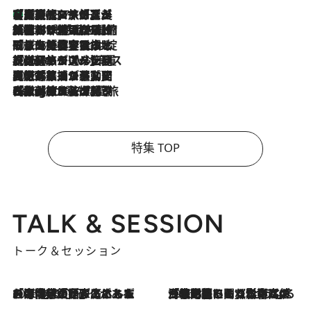
【厳選旅コスメ】「多機能アイテムがメイン！」旅好き美容エディターが選んだ夏旅ベストコスメを発表【Mサイズジップ】
2026.8.7
2026.8.6
「荷物が増えるほど旅ストレスは増す」美容ジャーナリストがたどり着いた最終結論。“化粧品を劇的に減らす”感動の凝縮美容とは
2026.8.6
「旅先には金髪ウィッグを持参」日本と同じメイクでは損してる!? 美容ジャーナリストが提案する“掟破りの旅美容”とは
2026.8.6
【厳選旅コスメ】「身軽さ＆UV対策重視！」ヘアアーティストshucoが選んだ夏旅ベストコスメを発表【Mサイズジップ】
2026.8.5
【厳選旅コスメ】国内をあちこち移動する河井菜摘が選んだ夏旅ベストコスメ発表！「リラックスアイテムはマスト」【Mサイズジップ】
2026.8.4
【厳選旅コスメ】「紫外線＆乾燥対策しながらメイク感も！」ヘア＆メイクGeorgeが選んだ夏旅ベストコスメを発表！【Mサイズジップ】
特集 TOP
TALK & SESSION
トーク＆セッション
2026.8.3
「今後値上げがあるとすれば…」「リスクがあるのは今年の冬」エネルギー専門家が語る、ホルムズ海峡封鎖が家庭にもたらす“ある心配”
2026.8.3
「住宅建てられない…」「サーチャージ料の高値が続いている」ホルムズ海峡封鎖による影響はいつまで続く？《エネルギー専門家に聞く“どうなる日本の暮らし”》