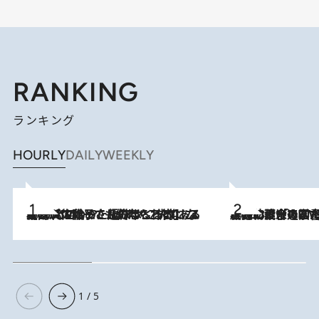
RANKING
ランキング
HOURLY
DAILY
WEEKLY
2026.8.5
【阿川佐和子さんの年とる力】なぜ70代で始めた趣味は“こんなに楽しい”のか？ ピアノ、俳句…スランプに陥っても続けられる“ある秘訣”とは
2026.8.3
慶應幼稚舎の図書室からテレビの世界に飛び込んだ阿川佐和子（72）、「N
1 / 5