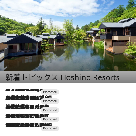
新着トピックス Hoshino Resorts
【トンボの足水浴】ヒノキの香りに包まれて涼感マックス！約13℃の湧水かけ流しを避暑地「星野温泉 トンボの湯」で体験
10 Hours Ago
2026.7.31
【ホテル帰省】という選択肢をOMOが提案。家族とほどよい距離を保つには「昼は実家、夜は気兼ねなくホテルで！」
2026.7.24
【夏限定ディナーコース】旬を迎える稚鮎や花ズッキーニなどをイタリア・トスカーナの郷土料理の手法で満喫！
2026.7.17
「土佐和ハーブかき氷」がOMO7高知に登場！生姜、山椒、大葉など目にも舌にも涼を呼ぶ郷土の味
2026.7.10
NEW OPEN！【界 草津】名湯の地に誕生。趣の異なる2種の温泉と上州ならではの会席・蕎麦割烹など美食を味わう究極の癒やし旅