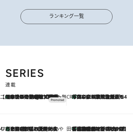
ランキング一覧
SERIES
連載
【CREA×星野リゾート】唯一無二。癒しと発見が待つ場所へ
【トンボの足水浴】ヒノキの香りに包まれて涼感マックス！約13℃の湧水かけ流しを避暑地「星野温泉 トンボの湯」で体験
10 Hours Ago
CREA'S CHOICE
「立川にも歌舞伎があるんだよ」 片岡仁左衛門・市川中車ら豪華座組みで4年目の立川立飛歌舞伎へ
2026.8.7
47都道府県の手みやげ ひんやりスイーツで夏を満喫
【京都府】この夏絶対食べたい 冷やしておいしいおやつ3選 ひと口目から心を掴む新緑のテリーヌ
2026.8.7
田中稲の勝手に再ブーム
「湘南乃風に憧れて」観客大盛上がりの“タオル回し”に、ラッパー顔負けの高速歌唱まで…さだまさし（74）のアグレッシブすぎる現在地
2026.8.7