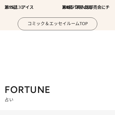
2026.7.30
第15話 アイス
2026.7.30
第8回「同人誌即売会にチャレンジ その2」
コミック＆エッセイルームTOP
FORTUNE
占い