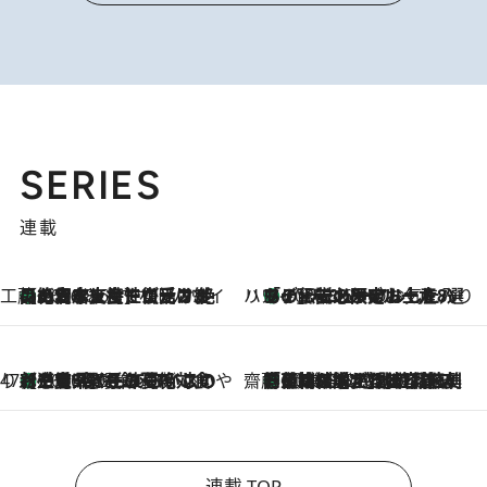
SERIES
連載
工藤まやのおもてなしハワイ
【ハワイ土産】ローカルの絶大な支持で復活！ 絶品の幻クッキー《元ファンの日本人女性が受け継いだ名店》
2026.8.6
ハワイ賢者 リサのお気に入りリスト
あの伝説の限定トートも！ リニューアルした「ディーン＆デルーカ ハワイ」で必須のお土産8選
2026.8.6
47都道府県の手みやげ ひんやりスイーツで夏を満喫
【三重県】この夏絶対食べたい 冷やしておいしいおやつ3選 お餅×アイスの新感覚スイーツ
2026.8.6
齋藤 薫 美容脳ルネサンス
「荷物が増えるほど旅ストレスは増す」美容ジャーナリストがたどり着いた最終結論。“化粧品を劇的に減らす”感動の凝縮美容とは
2026.8.6
連載 TOP