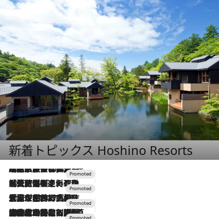
新着トピックス Hoshino Resorts
2026.7.31
【ホテル帰省】という選択肢をOMOが提案。家族とほどよい距離を保つには「昼は実家、夜は気兼ねなくホテルで！」
2026.7.24
【夏限定ディナーコース】旬を迎える稚鮎や花ズッキーニなどをイタリア・トスカーナの郷土料理の手法で満喫！
2026.7.17
「土佐和ハーブかき氷」がOMO7高知に登場！生姜、山椒、大葉など目にも舌にも涼を呼ぶ郷土の味
2026.7.10
NEW OPEN！【界 草津】名湯の地に誕生。趣の異なる2種の温泉と上州ならではの会席・蕎麦割烹など美食を味わう究極の癒やし旅