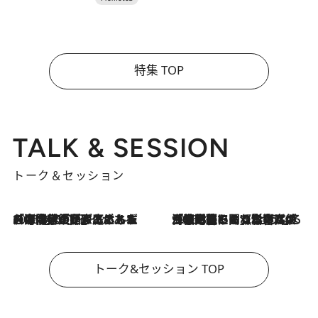
特集 TOP
TALK & SESSION
トーク＆セッション
2026.8.3
「今後値上げがあるとすれば…」「リスクがあるのは今年の冬」エネルギー専門家が語る、ホルムズ海峡封鎖が家庭にもたらす“ある心配”
2026.8.3
「住宅建てられない…」「サーチャージ料の高値が続いている」ホルムズ海峡封鎖による影響はいつまで続く？《エネルギー専門家に聞く“どうなる日本の暮らし”》
トーク&セッション TOP