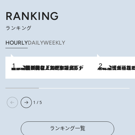
RANKING
ランキング
HOURLY
DAILY
WEEKLY
2026.8.5
【なぜ吉沢亮は「気配を消せる」のか？】興行収入208億の『国宝』を経て挑むミュージカル『ディア・エヴァン・ハンセン』。トップ俳優が舞台上でさらけ出した“孤独”とは
2026.8.5
下町風情あふれる台北屈指の人気エリア・大稲埕でセンスのいい台湾土産《ヴィン
1 / 5
ランキング一覧