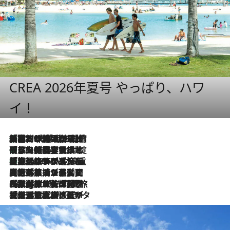
CREA 2026年夏号 やっぱり、ハワ
イ！
「荷物が増えるほど旅ストレスは増す」美容ジャーナリストがたどり着いた最終結論。“化粧品を劇的に減らす”感動の凝縮美容とは
2026.8.6
「旅先には金髪ウィッグを持参」日本と同じメイクでは損してる!? 美容ジャーナリストが提案する“掟破りの旅美容”とは
2026.8.6
【厳選旅コスメ】「身軽さ＆UV対策重視！」ヘアアーティストshucoが選んだ夏旅ベストコスメを発表【Mサイズジップ】
2026.8.6
2026.8.5
【厳選旅コスメ】国内をあちこち移動する河井菜摘が選んだ夏旅ベストコスメ発表！「リラックスアイテムはマスト」【Mサイズジップ】
2026.8.4
【厳選旅コスメ】「紫外線＆乾燥対策しながらメイク感も！」ヘア＆メイクGeorgeが選んだ夏旅ベストコスメを発表！【Mサイズジップ】
2026.8.3
【厳選旅コスメ】「保湿もタイパ重視！」“サウナ好き”タレント清水みさとが愛用する夏旅ベストコスメを発表！【Mサイズジップ】