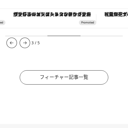
ヴァシュロン・コンスタンタン「オーヴァーシーズ・オートマティック」。旅愛好家のお気に入りコレクションから、ジェンダーレスな新作が登場
【夏限定ディナーコース】旬を迎
3
/
5
フィーチャー記事一覧