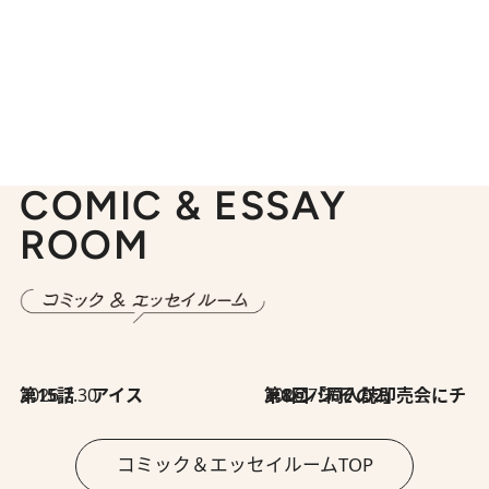
COMIC & ESSAY
ROOM
2026.7.30
第15話 アイス
2026.7.30
第8回「同人誌即売会にチャレンジ その2」
コミック＆エッセイルームTOP