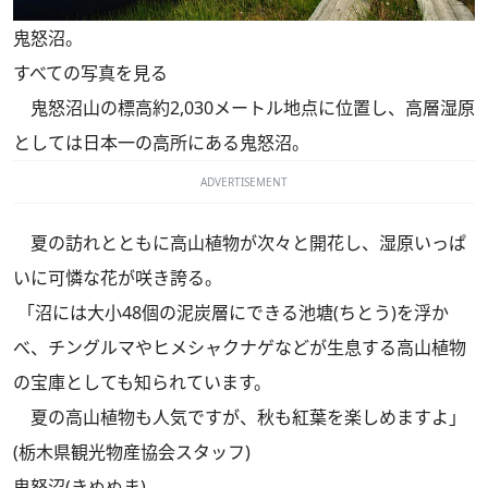
鬼怒沼。
すべての写真を見る
鬼怒沼山の標高約2,030メートル地点に位置し、高層湿原
としては日本一の高所にある鬼怒沼。
ADVERTISEMENT
夏の訪れとともに高山植物が次々と開花し、湿原いっぱ
いに可憐な花が咲き誇る。
「沼には大小48個の泥炭層にできる池塘(ちとう)を浮か
べ、チングルマやヒメシャクナゲなどが生息する高山植物
の宝庫としても知られています。
夏の高山植物も人気ですが、秋も紅葉を楽しめますよ」
(栃木県観光物産協会スタッフ)
鬼怒沼(きぬぬま)