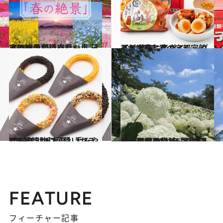
2021.3.5
《ほかの都道府県も見る》いつか行きたい！ 日本の絶景
旅＆お出かけ
2021.7.10
【栃木県】スパイシーグルメ3種 定番の宇都宮餃子も激辛に変身！
グルメ
2021.1.3
2020年【栃木県】手みやげ3選 懐かし可愛いカラフルチュロス♡
グルメ
2021.7.23
【埼玉県 2021年版】 夏の絶景・風物詩5選 公園を鮮やかに彩る一面のあじさい畑
旅＆お出かけ
FEATURE
フィーチャー記事