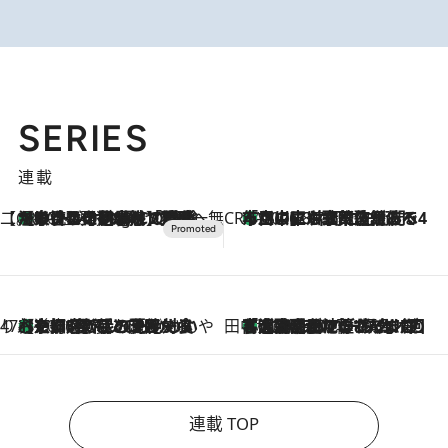
SERIES
連載
【CREA×星野リゾート】唯一無二。癒しと発見が待つ場所へ
【トンボの足水浴】ヒノキの香りに包まれて涼感マックス！約13℃の湧水かけ流しを避暑地「星野温泉 トンボの湯」で体験
10 Hours Ago
CREA'S CHOICE
「立川にも歌舞伎があるんだよ」 片岡仁左衛門・市川中車ら豪華座組みで4年目の立川立飛歌舞伎へ
2026.8.7
47都道府県の手みやげ ひんやりスイーツで夏を満喫
【京都府】この夏絶対食べたい 冷やしておいしいおやつ3選 ひと口目から心を掴む新緑のテリーヌ
2026.8.7
田中稲の勝手に再ブーム
「湘南乃風に憧れて」観客大盛上がりの“タオル回し”に、ラッパー顔負けの高速歌唱まで…さだまさし（74）のアグレッシブすぎる現在地
2026.8.7
連載 TOP