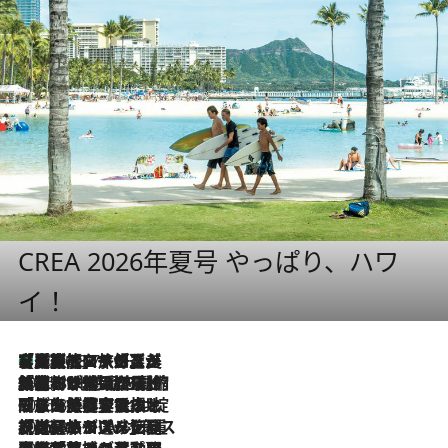
CREA 2026年夏号 やっぱり、ハワ
イ！
【厳選旅コスメ】「多機能アイテムがメイン！」旅好き美容エディターが選んだ夏旅ベストコスメを発表【Mサイズジップ】
2026.8.7
2026.8.6
「荷物が増えるほど旅ストレスは増す」美容ジャーナリストがたどり着いた最終結論。“化粧品を劇的に減らす”感動の凝縮美容とは
2026.8.6
「旅先には金髪ウィッグを持参」日本と同じメイクでは損してる!? 美容ジャーナリストが提案する“掟破りの旅美容”とは
2026.8.6
【厳選旅コスメ】「身軽さ＆UV対策重視！」ヘアアーティストshucoが選んだ夏旅ベストコスメを発表【Mサイズジップ】