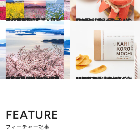
2021.3.5
【47都道府県】まだまだある！ 春の絶景・風物詩リスト
旅＆お出かけ
2021.2.5
2020年【香川県】手みやげ3選 蛸のパッケージが目を引くアヒージョ
グルメ
2021.3.14
【岡山県 2021年版】 春の絶景・風物詩5選 春霞の海と桜がまるで日本画のよう！
旅＆お出かけ
2021.2.20
47都道府県「手土産グルメ」2020-21 “西日本の旨いもの”を総まとめ
グルメ
FEATURE
フィーチャー記事