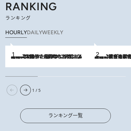
RANKING
ランキング
HOURLY
DAILY
WEEKLY
2026.8.5
【阿川佐和子さんの年とる力】なぜ70代で始めた趣味は“こんなに楽しい”のか？ ピアノ、俳句…スランプに陥っても続けられる“ある秘訣”とは
2026.8.3
慶應幼稚舎の図書室からテレビの世界に飛び込んだ阿川佐和子（72）、「N
1 / 5
ランキング一覧