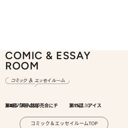
COMIC & ESSAY
ROOM
2026.7.30
第8回「同人誌即売会にチャレンジ その2」
2026.7.30
第15話 アイス
コミック＆エッセイルームTOP