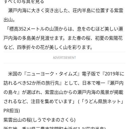
すべての写真を見る
瀬戸内海に大きく突き出した、荘内半島に位置する紫雲
出山。
「標高352メートルの山頂からは、息をのむほど美しい瀬
戸内海の多島美が見渡せます。また春の桜、初夏の紫陽花
など、四季折々の花が美しく山を彩ります。
ADVERTISEMENT
米国の『ニューヨーク・タイムズ』電子版で『2019年に
訪れるべき52か所の旅行先』として、日本で唯一『瀬戸内
の島々』が選ばれ、紫雲出山からの瀬戸内海の風景が掲載
されるなど、注目を集めています」 (「うどん県旅ネット」
PR担当)
紫雲出山の桜(しうでやまのさくら)
所在地 香川県三豊市詫間町大浜451-1(荘内半島)