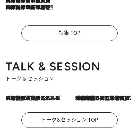
2026.8.5
【厳選旅コスメ】国内をあちこち移動する河井菜摘が選んだ夏旅ベストコスメ発表！「リラックスアイテムはマスト」【Mサイズジップ】
2026.8.4
【厳選旅コスメ】「紫外線＆乾燥対策しながらメイク感も！」ヘア＆メイクGeorgeが選んだ夏旅ベストコスメを発表！【Mサイズジップ】
特集 TOP
TALK & SESSION
トーク＆セッション
2026.8.3
「今後値上げがあるとすれば…」「リスクがあるのは今年の冬」エネルギー専門家が語る、ホルムズ海峡封鎖が家庭にもたらす“ある心配”
2026.8.3
「住宅建てられない…」「サーチャージ料の高値が続いている」ホルムズ海峡封鎖による影響はいつまで続く？《エネルギー専門家に聞く“どうなる日本の暮らし”》
トーク&セッション TOP