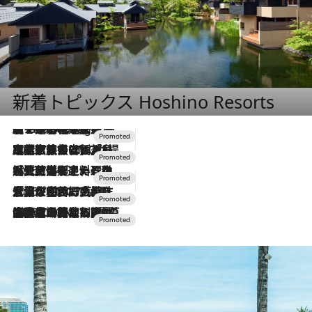
新着トピックス Hoshino Resorts
【トンボの足水浴】ヒノキの香りに包まれて涼感マックス！約13℃の湧水かけ流しを避暑地「星野温泉 トンボの湯」で体験
10 Hours Ago
2026.7.31
【ホテル帰省】という選択肢をOMOが提案。家族とほどよい距離を保つには「昼は実家、夜は気兼ねなくホテルで！」
2026.7.24
【夏限定ディナーコース】旬を迎える稚鮎や花ズッキーニなどをイタリア・トスカーナの郷土料理の手法で満喫！
2026.7.17
「土佐和ハーブかき氷」がOMO7高知に登場！生姜、山椒、大葉など目にも舌にも涼を呼ぶ郷土の味
2026.7.10
NEW OPEN！【界 草津】名湯の地に誕生。趣の異なる2種の温泉と上州ならではの会席・蕎麦割烹など美食を味わう究極の癒やし旅