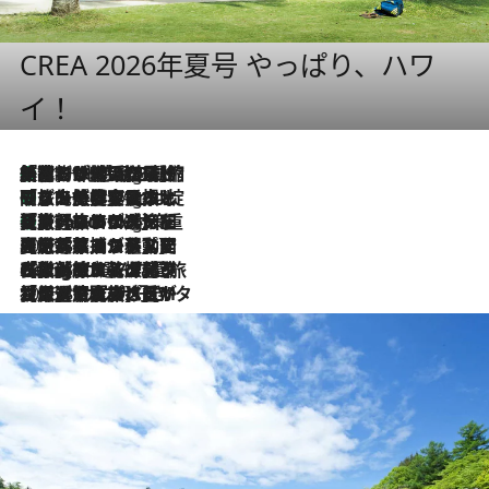
CREA 2026年夏号 やっぱり、ハワ
イ！
「荷物が増えるほど旅ストレスは増す」美容ジャーナリストがたどり着いた最終結論。“化粧品を劇的に減らす”感動の凝縮美容とは
11 Hours Ago
「旅先には金髪ウィッグを持参」日本と同じメイクでは損してる!? 美容ジャーナリストが提案する“掟破りの旅美容”とは
11 Hours Ago
【厳選旅コスメ】「身軽さ＆UV対策重視！」ヘアアーティストshucoが選んだ夏旅ベストコスメを発表【Mサイズジップ】
11 Hours Ago
2026.8.5
【厳選旅コスメ】国内をあちこち移動する河井菜摘が選んだ夏旅ベストコスメ発表！「リラックスアイテムはマスト」【Mサイズジップ】
2026.8.4
【厳選旅コスメ】「紫外線＆乾燥対策しながらメイク感も！」ヘア＆メイクGeorgeが選んだ夏旅ベストコスメを発表！【Mサイズジップ】
2026.8.3
【厳選旅コスメ】「保湿もタイパ重視！」“サウナ好き”タレント清水みさとが愛用する夏旅ベストコスメを発表！【Mサイズジップ】