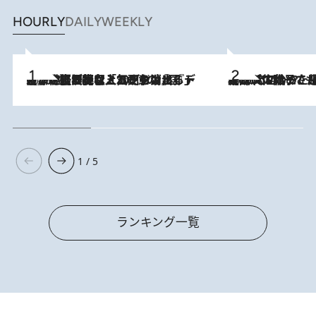
HOURLY
DAILY
WEEKLY
2026.8.5
【なぜ吉沢亮は「気配を消せる」のか？】興行収入208億の『国宝』を経て挑むミュージカル『ディア・エヴァン・ハンセン』。トップ俳優が舞台上でさらけ出した“孤独”とは
2026.8.5
【阿川佐和子さんの年とる力】なぜ70代で始めた趣味は“こんなに楽しい”のか？ ピアノ、俳句…スランプに陥っても続けられる“ある秘訣”とは
1 / 5
ランキング一覧