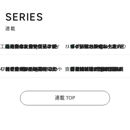
SERIES
連載
工藤まやのおもてなしハワイ
【ハワイ土産】ローカルの絶大な支持で復活！ 絶品の幻クッキー《元ファンの日本人女性が受け継いだ名店》
11 Hours Ago
ハワイ賢者 リサのお気に入りリスト
あの伝説の限定トートも！ リニューアルした「ディーン＆デルーカ ハワイ」で必須のお土産8選
11 Hours Ago
47都道府県の手みやげ ひんやりスイーツで夏を満喫
【三重県】この夏絶対食べたい 冷やしておいしいおやつ3選 お餅×アイスの新感覚スイーツ
11 Hours Ago
齋藤 薫 美容脳ルネサンス
「荷物が増えるほど旅ストレスは増す」美容ジャーナリストがたどり着いた最終結論。“化粧品を劇的に減らす”感動の凝縮美容とは
11 Hours Ago
連載 TOP