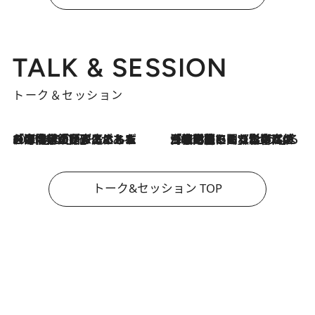
TALK & SESSION
トーク＆セッション
2026.8.3
「今後値上げがあるとすれば…」「リスクがあるのは今年の冬」エネルギー専門家が語る、ホルムズ海峡封鎖が家庭にもたらす“ある心配”
2026.8.3
「住宅建てられない…」「サーチャージ料の高値が続いている」ホルムズ海峡封鎖による影響はいつまで続く？《エネルギー専門家に聞く“どうなる日本の暮らし”》
トーク&セッション TOP