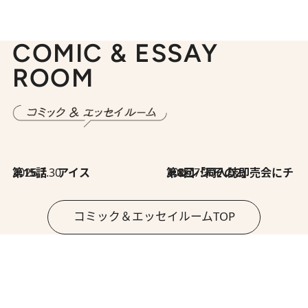
COMIC & ESSAY
ROOM
2026.7.30
第15話 アイス
2026.7.30
第8回「同人誌即売会にチャレンジ その2」
コミック＆エッセイルームTOP