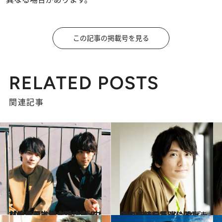
この記事の掲載号を見る
RELATED POSTS
関連記事
2020.6.2
《完全版》神木隆之介×中村倫也の本音 神木が語る「トモ君は飾らないもんね」
カルチャー
2020.6.20
人気キャラを演じる声優・島﨑信長 インタビューの一部を特別公開します
カルチャー