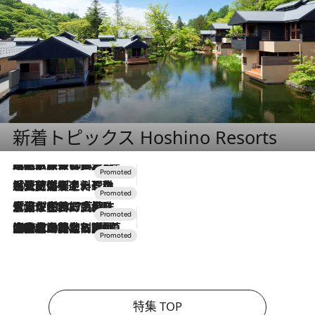
新着トピックス Hoshino Resorts
2026.7.31
【ホテル帰省】という選択肢をOMOが提案。家族とほどよい距離を保つには「昼は実家、夜は気兼ねなくホテルで！」
2026.7.24
【夏限定ディナーコース】旬を迎える稚鮎や花ズッキーニなどをイタリア・トスカーナの郷土料理の手法で満喫！
2026.7.17
「土佐和ハーブかき氷」がOMO7高知に登場！生姜、山椒、大葉など目にも舌にも涼を呼ぶ郷土の味
2026.7.10
NEW OPEN！【界 草津】名湯の地に誕生。趣の異なる2種の温泉と上州ならではの会席・蕎麦割烹など美食を味わう究極の癒やし旅
特集 TOP