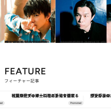
2020.6.21
EXILE佐藤大樹のお鮨屋さんバイト話 ネタへの偏愛ぶりもちらっと拝見
カルチャー
2020.6.14
ハライチ岩井勇気が語る10の偏愛♡ 3つだけ……特別WEB公開します！
カルチャー
FEATURE
フィーチャー記事
【夏限定ディナーコース】旬を迎える稚鮎や花ズッキーニなどをイタリア・トスカーナの郷土料理の手法で満喫！
ヴァシュロン・コンスタンタン