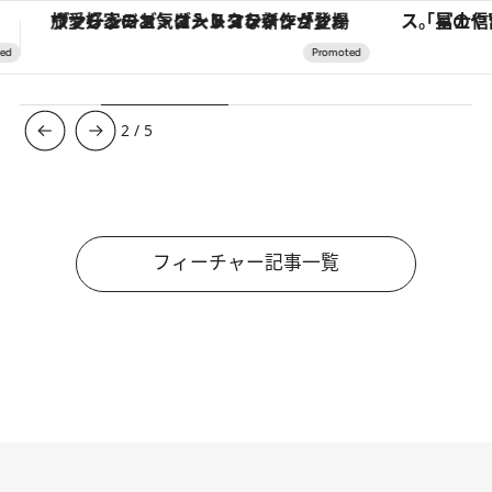
「星のや富士」でデジタルデトックス。冨士信仰の歴史を辿り、心身を調える。
【銀座で出合う最旬美容】美髪ケアや上質な眠
3
/
5
フィーチャー記事一覧