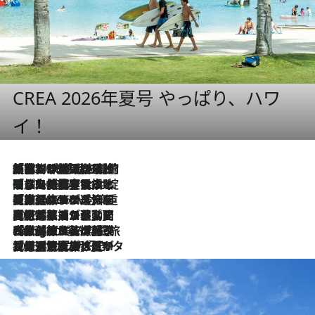
CREA 2026年夏号 やっぱり、ハワ
イ！
「荷物が増えるほど旅ストレスは増す」美容ジャーナリストがたどり着いた最終結論。“化粧品を劇的に減らす”感動の凝縮美容とは
2026.8.6
「旅先には金髪ウィッグを持参」日本と同じメイクでは損してる!? 美容ジャーナリストが提案する“掟破りの旅美容”とは
2026.8.6
【厳選旅コスメ】「身軽さ＆UV対策重視！」ヘアアーティストshucoが選んだ夏旅ベストコスメを発表【Mサイズジップ】
2026.8.6
2026.8.5
【厳選旅コスメ】国内をあちこち移動する河井菜摘が選んだ夏旅ベストコスメ発表！「リラックスアイテムはマスト」【Mサイズジップ】
2026.8.4
【厳選旅コスメ】「紫外線＆乾燥対策しながらメイク感も！」ヘア＆メイクGeorgeが選んだ夏旅ベストコスメを発表！【Mサイズジップ】
2026.8.3
【厳選旅コスメ】「保湿もタイパ重視！」“サウナ好き”タレント清水みさとが愛用する夏旅ベストコスメを発表！【Mサイズジップ】