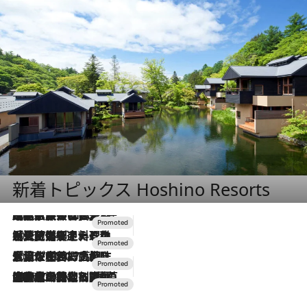
新着トピックス Hoshino Resorts
2026.7.31
【ホテル帰省】という選択肢をOMOが提案。家族とほどよい距離を保つには「昼は実家、夜は気兼ねなくホテルで！」
2026.7.24
【夏限定ディナーコース】旬を迎える稚鮎や花ズッキーニなどをイタリア・トスカーナの郷土料理の手法で満喫！
2026.7.17
「土佐和ハーブかき氷」がOMO7高知に登場！生姜、山椒、大葉など目にも舌にも涼を呼ぶ郷土の味
2026.7.10
NEW OPEN！【界 草津】名湯の地に誕生。趣の異なる2種の温泉と上州ならではの会席・蕎麦割烹など美食を味わう究極の癒やし旅