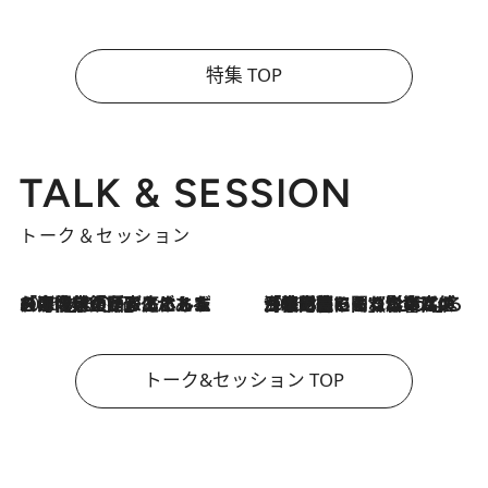
特集 TOP
TALK & SESSION
トーク＆セッション
2026.8.3
「今後値上げがあるとすれば…」「リスクがあるのは今年の冬」エネルギー専門家が語る、ホルムズ海峡封鎖が家庭にもたらす“ある心配”
2026.8.3
「住宅建てられない…」「サーチャージ料の高値が続いている」ホルムズ海峡封鎖による影響はいつまで続く？《エネルギー専門家に聞く“どうなる日本の暮らし”》
トーク&セッション TOP