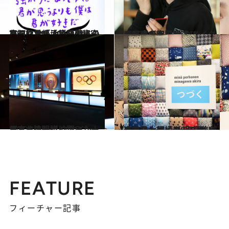
2020.1.25
ハマりすぎ注意!? 他人の日記や手帳 400冊の秘密を覗ける「手帳類図書室」
旅＆お出かけ
2019.11.22
【写真で解説】アリーナ・ザギトワ 勝負メイクの秘密を大公開
ビューティ＆ヘルス
2020.1.21
日本オリンピックミュージアム訪問記 ウサイン・ボルトの一歩に驚いた！
旅＆お出かけ
2019.11.27
過去最大規模の「ミナ ペルホネン展」 WEB編集部のマストバイグッズも！
カルチャー
FEATURE
フィーチャー記事