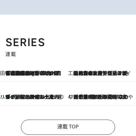
SERIES
連載
田中稲の勝手に再ブーム
「湘南乃風に憧れて」観客大盛上がりの“タオル回し”に、ラッパー顔負けの高速歌唱まで…さだまさし（74）のアグレッシブすぎる現在地
1 Hour Ago
工藤まやのおもてなしハワイ
【ハワイ土産】ローカルの絶大な支持で復活！ 絶品の幻クッキー《元ファンの日本人女性が受け継いだ名店》
2026.8.6
ハワイ賢者 リサのお気に入りリスト
あの伝説の限定トートも！ リニューアルした「ディーン＆デルーカ ハワイ」で必須のお土産8選
2026.8.6
47都道府県の手みやげ ひんやりスイーツで夏を満喫
【三重県】この夏絶対食べたい 冷やしておいしいおやつ3選 お餅×アイスの新感覚スイーツ
2026.8.6
連載 TOP