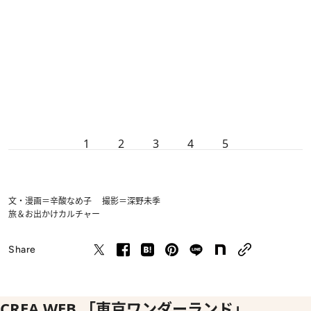
1
2
3
4
5
文・漫画＝辛酸なめ子 撮影＝深野未季
旅＆お出かけ
カルチャー
Share
CREA WEB 「東京ワンダーランド」