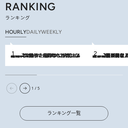
RANKING
ランキング
HOURLY
DAILY
WEEKLY
2026.8.5
【阿川佐和子さんの年とる力】なぜ70代で始めた趣味は“こんなに楽しい”のか？ ピアノ、俳句…スランプに陥っても続けられる“ある秘訣”とは
2026.8.5
【なぜ吉沢亮は「気配を消せる」のか？】興行収入208億の『国宝』を経て挑むミュージカル『ディア・エヴァン・ハンセン』。トップ俳優が舞台上でさらけ出した“孤独”とは
1 / 5
ランキング一覧