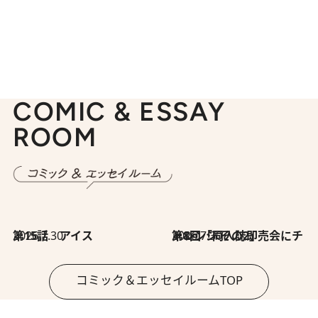
COMIC & ESSAY
ROOM
2026.7.30
第15話 アイス
2026.7.30
第8回「同人誌即売会にチャレンジ その2」
コミック＆エッセイルームTOP