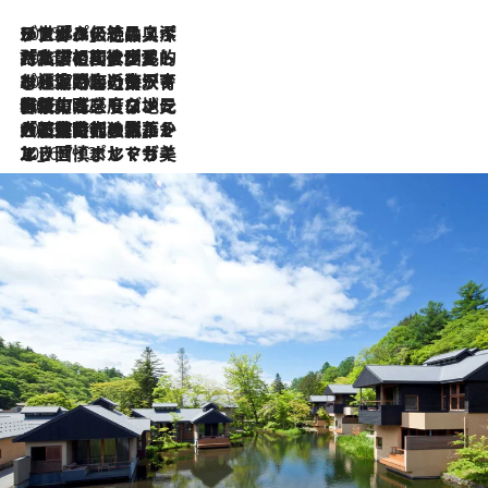
2026.8.8
リスボンの絶品スイーツ「パステル・デ・ナタ」とは？ポルトガル伝統の奥深い世界へ
2026.7.27
「私の祖国はポルトガル語です」国民的詩人フェルナンド・ペソアと、彼が愛した文学の街を歩く
2026.7.26
ポルトガル近海が育む極上の海の幸。キリリと冷えた白ワインと愉しむ、シーフード専門店の贅沢
2026.7.22
伝統の味をモダンに昇華。高感度な地元客が集う、リスボンの最旬ガストロノミー
2026.7.21
大航海時代の栄華から、震災、独裁、そして革命へ。ポルトガル・首都リスボンの石畳に刻まれた「歴史の光と影」
2026.7.13
エッセイ・ヤマザキマリ「慎ましくも美しき国 ポルトガル」