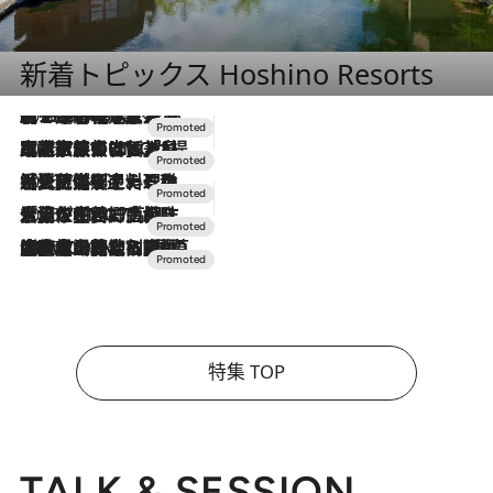
新着トピックス Hoshino Resorts
2026.8.7
【トンボの足水浴】ヒノキの香りに包まれて涼感マックス！約13℃の湧水かけ流しを避暑地「星野温泉 トンボの湯」で体験
2026.7.31
【ホテル帰省】という選択肢をOMOが提案。家族とほどよい距離を保つには「昼は実家、夜は気兼ねなくホテルで！」
2026.7.24
【夏限定ディナーコース】旬を迎える稚鮎や花ズッキーニなどをイタリア・トスカーナの郷土料理の手法で満喫！
2026.7.17
「土佐和ハーブかき氷」がOMO7高知に登場！生姜、山椒、大葉など目にも舌にも涼を呼ぶ郷土の味
2026.7.10
NEW OPEN！【界 草津】名湯の地に誕生。趣の異なる2種の温泉と上州ならではの会席・蕎麦割烹など美食を味わう究極の癒やし旅
特集 TOP
TALK & SESSION