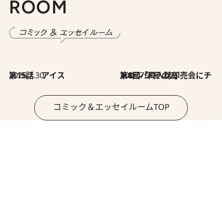
ROOM
2026.7.30
第15話 アイス
2026.7.30
第8回「同人誌即売会にチャレンジ その2」
コミック＆エッセイルームTOP