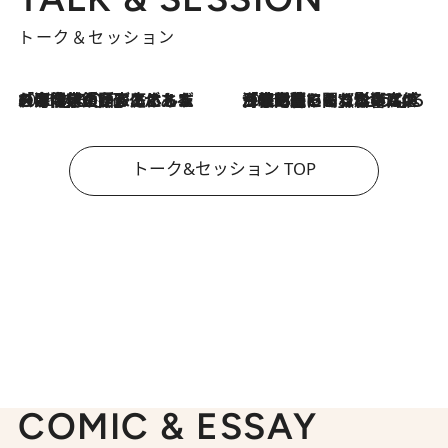
トーク＆セッション
2026.8.3
「今後値上げがあるとすれば…」「リスクがあるのは今年の冬」エネルギー専門家が語る、ホルムズ海峡封鎖が家庭にもたらす“ある心配”
2026.8.3
「住宅建てられない…」「サーチャージ料の高値が続いている」ホルムズ海峡封鎖による影響はいつまで続く？《エネルギー専門家に聞く“どうなる日本の暮らし”》
トーク&セッション TOP
COMIC & ESSAY