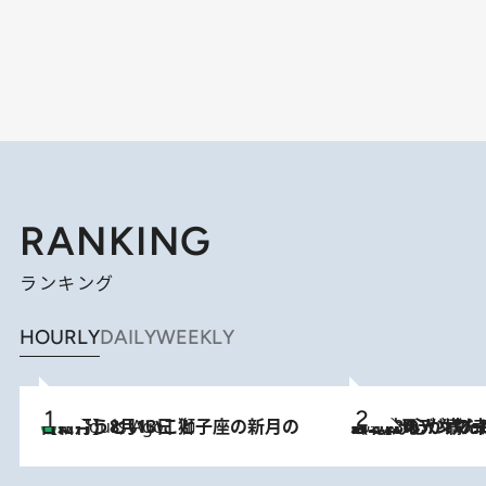
RANKING
ランキング
HOURLY
DAILY
WEEKLY
【新月】8月13日 獅子座の新月の日に行うといいこと
5 Hours Ago
2026.8.8
《北欧の人々の幸福度が高いのは…》元デンマーク親善大使が出会った“心が満たされる暮らし”「いいかげんにヒュッゲしなさい！」