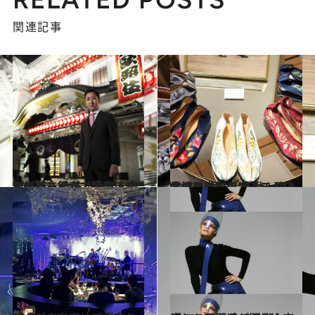
関連記事
2019.11.16
この冬、銀座で歌舞伎座デビュー 女方ホープ・中村梅枝さんがご案内！
カルチャー
2019.10.23
台湾発「誠品生活」が日本橋に来た！ 絶対＆早く手に入れたいアイテム10
旅＆お出かけ