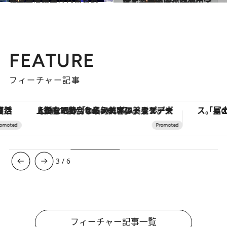
2019.10.31
スイートな夜にぴったり ザ・ペニンシュラ東京のジャズナイト
旅＆お出かけ
2019.10.11
ピエール・カルダンの宇宙ルック！ 今こそ新しく感じる回顧展が開催中
旅＆お出かけ
FEATURE
フィーチャー記事
【銀座で出合う最旬美容】美髪ケアや上質な眠り…セルフケアのアップデートから、特別な名入れギフトまで。大人のための「ReFa GINZA」クルーズ
3
/
6
フィーチャー記事一覧