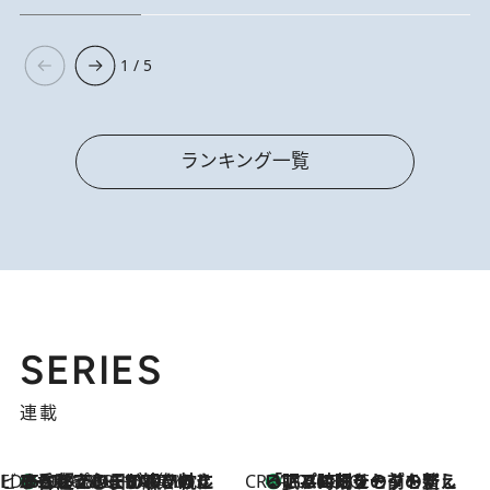
1 / 5
ランキング一覧
SERIES
連載
ビューティいいもの集め EDITORS' BEST
35℃超えの日の夜、枕にひと吹き！ BAUMのルームスプレーが、ひのきの香りで心まで解きほぐす
2026.8.10
CREA'S CHOICE
「眠る時刻をセットする」——眠りの前を整える、バルミューダの新しいアプローチ
2026.8.10