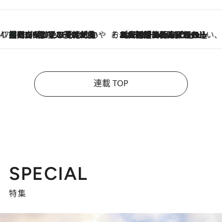
47都道府県の手みやげ ひんやりスイーツで夏を満喫
【岡山県】この夏絶対食べたい 冷やしておいしいおやつ3選 フルーツが主役のプリンやアイスが勢揃い
2026.8.10
そおだよおこの関西おいしい、おやつ紀行
2026.8.9
［大阪府箕面市］一皿一皿目の前で仕上げられる、料理を巧みに組み込んだアシェットデセールコース「ミチル アシェット デセール（Michiru assiette dessert）」
連載 TOP
SPECIAL
特集