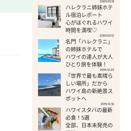
2020.03.18
ハレクラニ姉妹ホテ
ル宿泊レポート
心がほぐれるハワイ
時間を満喫♡
2020.03.12
名門「ハレクラニ」
の姉妹ホテルで
ハワイの達人が大人
ひとり旅を体験！
2019.12.25
「世界で最も素晴ら
しい場所」だから
ハワイ島の新絶景ス
ポットへ
2019.12.16
ハワイスタバの最新
必食！5選
全部、日本未発売の