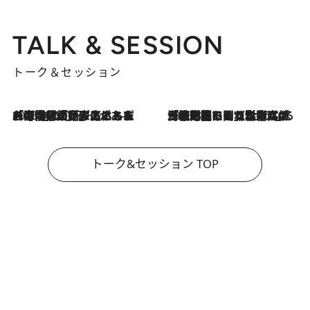
TALK & SESSION
トーク＆セッション
2026.8.3
「今後値上げがあるとすれば…」「リスクがあるのは今年の冬」エネルギー専門家が語る、ホルムズ海峡封鎖が家庭にもたらす“ある心配”
2026.8.3
「住宅建てられない…」「サーチャージ料の高値が続いている」ホルムズ海峡封鎖による影響はいつまで続く？《エネルギー専門家に聞く“どうなる日本の暮らし”》
トーク&セッション TOP