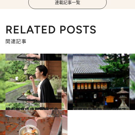
連載記事一覧
RELATED POSTS
関連記事
2012.8.31
緑かがやく虎屋菓寮で心ゆくまでゆったり過ごす
旅＆お出かけ
2012.9.19
「ホテル日航プリンセス京都」から12のお薬師さんを巡礼する
旅＆お出かけ