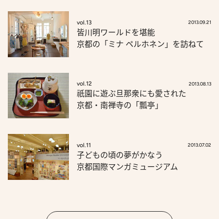
vol.13
2013.09.21
皆川明ワールドを堪能
京都の「ミナ ペルホネン」を訪ねて
vol.12
2013.08.13
祇園に遊ぶ旦那衆にも愛された
京都・南禅寺の「瓢亭」
vol.11
2013.07.02
子どもの頃の夢がかなう
京都国際マンガミュージアム