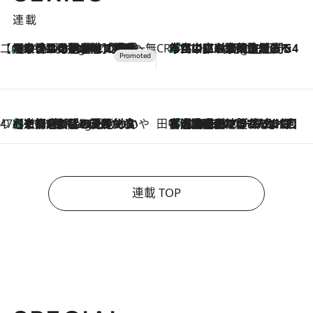
連載
【CREA×星野リゾート】唯一無二。癒しと発見が待つ場所へ
【トンボの足水浴】ヒノキの香りに包まれて涼感マックス！約13℃の湧水かけ流しを避暑地「星野温泉 トンボの湯」で体験
9 Hours Ago
CREA'S CHOICE
「立川にも歌舞伎があるんだよ」 片岡仁左衛門・市川中車ら豪華座組みで4年目の立川立飛歌舞伎へ
11 Hours Ago
47都道府県の手みやげ ひんやりスイーツで夏を満喫
【京都府】この夏絶対食べたい 冷やしておいしいおやつ3選 ひと口目から心を掴む新緑のテリーヌ
11 Hours Ago
田中稲の勝手に再ブーム
「湘南乃風に憧れて」観客大盛上がりの“タオル回し”に、ラッパー顔負けの高速歌唱まで…さだまさし（74）のアグレッシブすぎる現在地
2026.8.7
連載 TOP