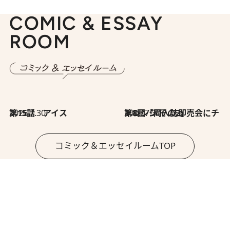
COMIC & ESSAY
ROOM
2026.7.30
第15話 アイス
2026.7.30
第8回「同人誌即売会にチャレンジ その2」
コミック＆エッセイルームTOP