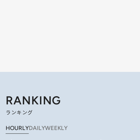
RANKING
ランキング
HOURLY
DAILY
WEEKLY