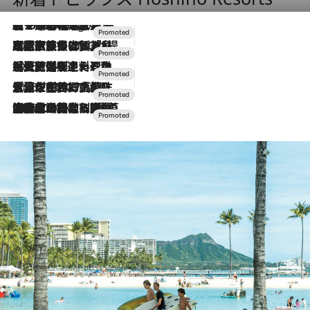
【トンボの足水浴】ヒノキの香りに包まれて涼感マックス！約13℃の湧水かけ流しを避暑地「星野温泉 トンボの湯」で体験
9 Hours Ago
2026.7.31
【ホテル帰省】という選択肢をOMOが提案。家族とほどよい距離を保つには「昼は実家、夜は気兼ねなくホテルで！」
2026.7.24
【夏限定ディナーコース】旬を迎える稚鮎や花ズッキーニなどをイタリア・トスカーナの郷土料理の手法で満喫！
2026.7.17
「土佐和ハーブかき氷」がOMO7高知に登場！生姜、山椒、大葉など目にも舌にも涼を呼ぶ郷土の味
2026.7.10
NEW OPEN！【界 草津】名湯の地に誕生。趣の異なる2種の温泉と上州ならではの会席・蕎麦割烹など美食を味わう究極の癒やし旅