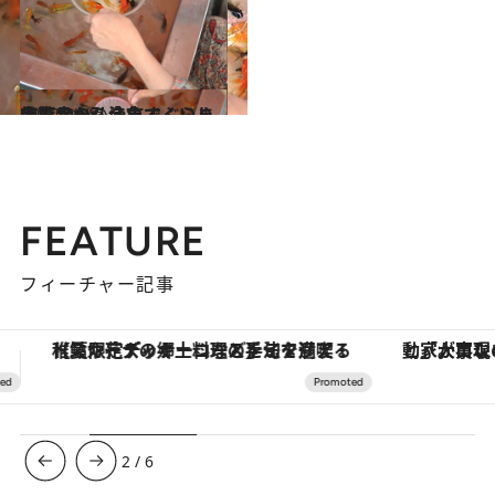
2012.9.28
骨董品から金魚すくいまで東寺の弘法市でぶらり宝探し
旅＆お出かけ
FEATURE
フィーチャー記事
「大事なのは地域の意識を変えること」。ロレックス賞受賞の自然保護活動家が実現させたナイジェリアの自然環境の復活
ヴァシュロン・コンスタンタン
3
/
6