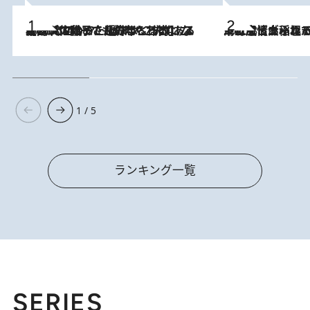
2026.8.5
【阿川佐和子さんの年とる力】なぜ70代で始めた趣味は“こんなに楽しい”のか？ ピアノ、俳句…スランプに陥っても続けられる“ある秘訣”とは
2026.8.5
下町風情あふれる台北屈指の人気エリア・大稲埕でセンスのいい台湾土産《ヴィン
1 / 5
ランキング一覧
SERIES