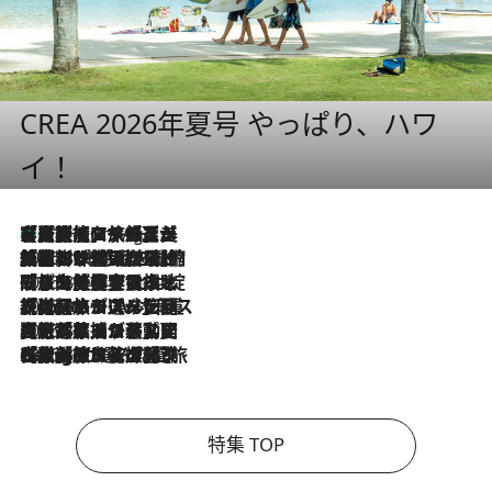
CREA 2026年夏号 やっぱり、ハワ
イ！
【厳選旅コスメ】「多機能アイテムがメイン！」旅好き美容エディターが選んだ夏旅ベストコスメを発表【Mサイズジップ】
11 Hours Ago
2026.8.6
「荷物が増えるほど旅ストレスは増す」美容ジャーナリストがたどり着いた最終結論。“化粧品を劇的に減らす”感動の凝縮美容とは
2026.8.6
「旅先には金髪ウィッグを持参」日本と同じメイクでは損してる!? 美容ジャーナリストが提案する“掟破りの旅美容”とは
2026.8.6
【厳選旅コスメ】「身軽さ＆UV対策重視！」ヘアアーティストshucoが選んだ夏旅ベストコスメを発表【Mサイズジップ】
2026.8.5
【厳選旅コスメ】国内をあちこち移動する河井菜摘が選んだ夏旅ベストコスメ発表！「リラックスアイテムはマスト」【Mサイズジップ】
2026.8.4
【厳選旅コスメ】「紫外線＆乾燥対策しながらメイク感も！」ヘア＆メイクGeorgeが選んだ夏旅ベストコスメを発表！【Mサイズジップ】
特集 TOP