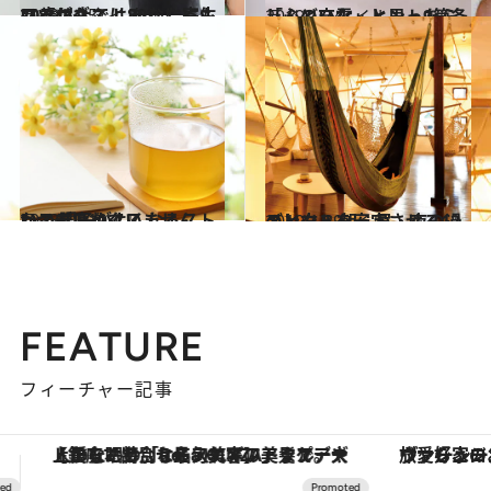
2019.3.25
40歳以上では80％に寄生 マツゲダニ！ あなたにもいるかも？
ライフスタイル
2019.1.24
しんどいな、と思ったら 「心の充電」ヒント9箇条
ライフスタイル
2018.12.10
いつも疲れていませんか？ 調子がよくなるストレスデトックス
ライフスタイル
2019.1.29
メンタルを安定させる12のヒント 朝・昼・夜の過ごし方
ライフスタイル
FEATURE
フィーチャー記事
ヴァシュロン・コンスタンタン「オーヴァーシーズ・オートマティック」。旅愛好家のお気に入りコレクションから、ジェンダーレスな新作が登場