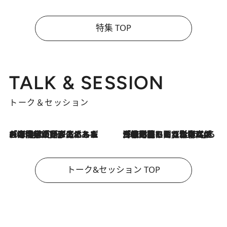
特集 TOP
TALK & SESSION
トーク＆セッション
2026.8.3
「今後値上げがあるとすれば…」「リスクがあるのは今年の冬」エネルギー専門家が語る、ホルムズ海峡封鎖が家庭にもたらす“ある心配”
2026.8.3
「住宅建てられない…」「サーチャージ料の高値が続いている」ホルムズ海峡封鎖による影響はいつまで続く？《エネルギー専門家に聞く“どうなる日本の暮らし”》
トーク&セッション TOP