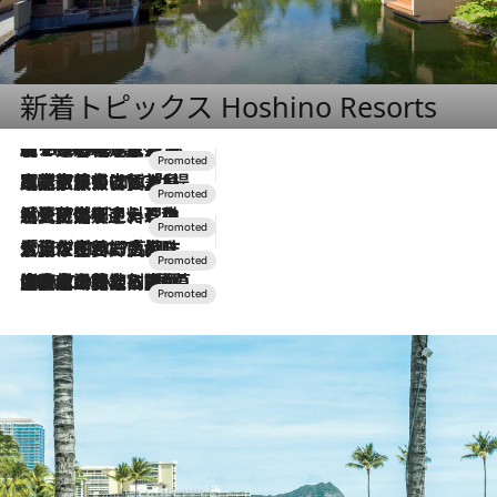
新着トピックス Hoshino Resorts
【トンボの足水浴】ヒノキの香りに包まれて涼感マックス！約13℃の湧水かけ流しを避暑地「星野温泉 トンボの湯」で体験
2026.8.7
2026.7.31
【ホテル帰省】という選択肢をOMOが提案。家族とほどよい距離を保つには「昼は実家、夜は気兼ねなくホテルで！」
2026.7.24
【夏限定ディナーコース】旬を迎える稚鮎や花ズッキーニなどをイタリア・トスカーナの郷土料理の手法で満喫！
2026.7.17
「土佐和ハーブかき氷」がOMO7高知に登場！生姜、山椒、大葉など目にも舌にも涼を呼ぶ郷土の味
2026.7.10
NEW OPEN！【界 草津】名湯の地に誕生。趣の異なる2種の温泉と上州ならではの会席・蕎麦割烹など美食を味わう究極の癒やし旅