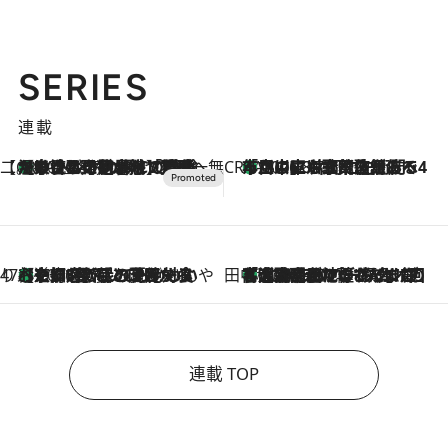
SERIES
連載
【CREA×星野リゾート】唯一無二。癒しと発見が待つ場所へ
【トンボの足水浴】ヒノキの香りに包まれて涼感マックス！約13℃の湧水かけ流しを避暑地「星野温泉 トンボの湯」で体験
2026.8.7
CREA'S CHOICE
「立川にも歌舞伎があるんだよ」 片岡仁左衛門・市川中車ら豪華座組みで4年目の立川立飛歌舞伎へ
2026.8.7
47都道府県の手みやげ ひんやりスイーツで夏を満喫
【京都府】この夏絶対食べたい 冷やしておいしいおやつ3選 ひと口目から心を掴む新緑のテリーヌ
2026.8.7
田中稲の勝手に再ブーム
「湘南乃風に憧れて」観客大盛上がりの“タオル回し”に、ラッパー顔負けの高速歌唱まで…さだまさし（74）のアグレッシブすぎる現在地
2026.8.7
連載 TOP