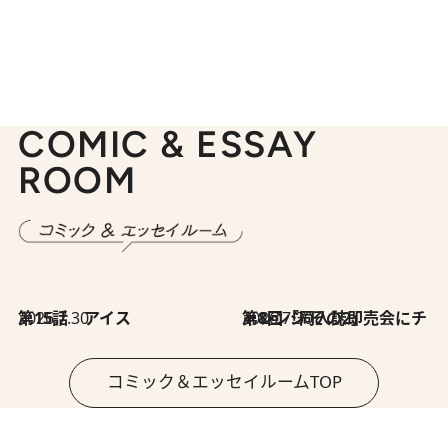
COMIC & ESSAY
ROOM
2026.7.30
第15話 アイス
2026.7.30
第8回「同人誌即売会にチャレンジ その2」
コミック＆エッセイルームTOP