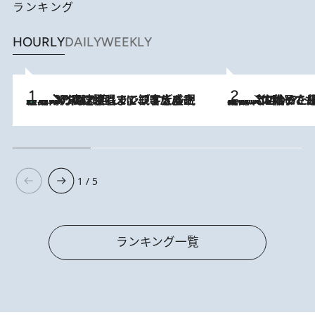
ランキング
HOURLY
DAILY
WEEKLY
「湘南乃風に憧れて」観客大盛上がりの“タオル回し”に、ラッパー顔負けの高速歌唱まで…さだまさし（74）のアグレッシブすぎる現在地
2026.8.7
2026.8.5
【阿川佐和子さんの年とる力】なぜ70代で始めた趣味は“こんなに楽しい”のか？ ピアノ、俳句…スランプに陥っても続けられる“ある秘訣”とは
1 / 5
ランキング一覧