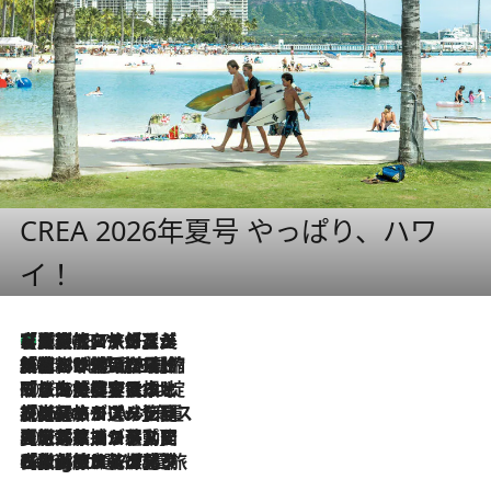
CREA 2026年夏号 やっぱり、ハワ
イ！
【厳選旅コスメ】「多機能アイテムがメイン！」旅好き美容エディターが選んだ夏旅ベストコスメを発表【Mサイズジップ】
2026.8.7
2026.8.6
「荷物が増えるほど旅ストレスは増す」美容ジャーナリストがたどり着いた最終結論。“化粧品を劇的に減らす”感動の凝縮美容とは
2026.8.6
「旅先には金髪ウィッグを持参」日本と同じメイクでは損してる!? 美容ジャーナリストが提案する“掟破りの旅美容”とは
2026.8.6
【厳選旅コスメ】「身軽さ＆UV対策重視！」ヘアアーティストshucoが選んだ夏旅ベストコスメを発表【Mサイズジップ】
2026.8.5
【厳選旅コスメ】国内をあちこち移動する河井菜摘が選んだ夏旅ベストコスメ発表！「リラックスアイテムはマスト」【Mサイズジップ】
2026.8.4
【厳選旅コスメ】「紫外線＆乾燥対策しながらメイク感も！」ヘア＆メイクGeorgeが選んだ夏旅ベストコスメを発表！【Mサイズジップ】