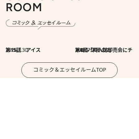
ROOM
2026.7.30
第15話 アイス
2026.7.30
第8回「同人誌即売会にチャレンジ その2」
コミック＆エッセイルームTOP