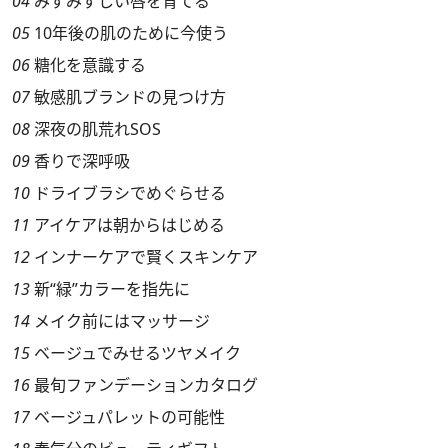
04
みずみずしい唇を育てる
05
10年後の肌のために今使う
06
糖化を意識する
07
敏感肌ブランドの見つけ方
08
深夜の肌荒れSOS
09
香りで深呼吸
10
ドライブラシでめぐらせる
11
アイケアは朝からはじめる
12
インナーケアで賢くスキンケア
13
新“緑”カラーを指先に
14
メイク前にはマッサージ
15
ベージュでみせるツヤメイク
16
最旬ファンデーションカタログ
17
ベージュパレットの可能性