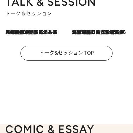
TALK & SESSION
トーク＆セッション
2026.8.3
「今後値上げがあるとすれば…」「リスクがあるのは今年の冬」エネルギー専門家が語る、ホルムズ海峡封鎖が家庭にもたらす“ある心配”
2026.8.3
「住宅建てられない…」「サーチャージ料の高値が続いている」ホルムズ海峡封鎖による影響はいつまで続く？《エネルギー専門家に聞く“どうなる日本の暮らし”》
トーク&セッション TOP
COMIC & ESSAY