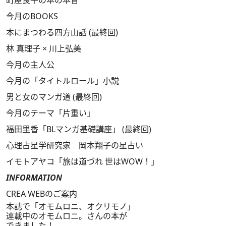
今月のBOOKS
本にまつわる四方山話 (最終回)
林 真理子 × 川上弘美
今月の主人公
今月の「タイトルロール」小説
男と女のマンガ道 (最終回)
今月のテーマ「片重い」
福田里香「BLマンガ基礎講座」 (最終回)
心理占星学研究家 岡本翔子の星占い
イモトアヤコ「旅は道づれ 世はWOW！」
INFORMATION
CREA WEBのご案内
本誌で「オモムロニ、オクリモノ」
連載中のオモムロニ。さんの本が
できました！