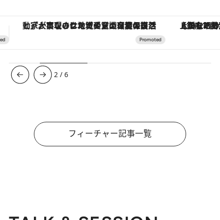
【銀座で出合う最旬美容】美髪ケアや上質な眠り…セルフケアのアップデートから、特別な名入れギフトまで。大人のための「ReFa GINZA」クルーズ
【夏限定ディナーコース】旬を迎
3
/
6
フィーチャー記事一覧