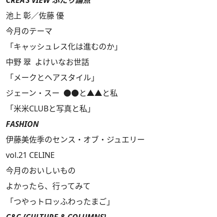
池上 彰／佐藤 優
今月のテーマ
「キャッシュレス化は進むのか」
中野 翠 よけいなお世話
「メークとヘアスタイル」
ジェーン・スー ●●と▲▲と私
「米米CLUBと写真と私」
FASHION
伊藤美佐季のセンス・オブ・ジュエリー
vol.21 CELINE
今月のおいしいもの
よかったら、行ってみて
「つやっトロッふわったまご」
C&C {CULTURE & COLUMNS}