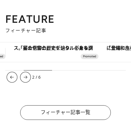
FEATURE
フィーチャー記事
「土佐和ハーブかき氷」がOMO7高知に登場！生姜、山椒、大葉など目にも舌にも涼を呼ぶ郷土の味
【銀座で出合う最旬美容】美髪ケアや上質な眠
3
/
6
フィーチャー記事一覧