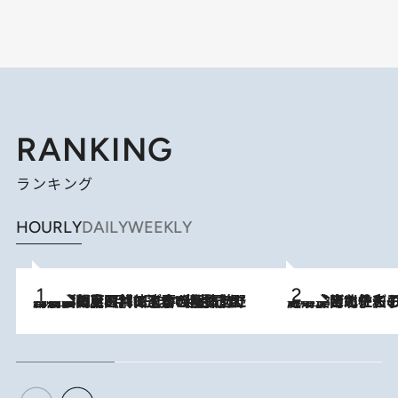
RANKING
ランキング
HOURLY
DAILY
WEEKLY
2026.8.8
「最後に見られてよかった」上野動物園の東園パンダ舎が解体前に特別公開。8月16日まで延長されたパネル展と共に辿る“半世紀”のパンダ飼育《解体工事の図面あり》
2026.8.3
《「文士の子ども被害者の会」発足！》阿川佐和子（72）が語る遠藤周作に北杜夫、劇作家・矢代静一の子どもたちの“文豪プライベート事件簿”