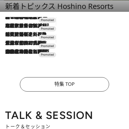
新着トピックス Hoshino Resorts
2026.8.7
【トンボの足水浴】ヒノキの香りに包まれて涼感マックス！約13℃の湧水かけ流しを避暑地「星野温泉 トンボの湯」で体験
2026.7.31
【ホテル帰省】という選択肢をOMOが提案。家族とほどよい距離を保つには「昼は実家、夜は気兼ねなくホテルで！」
2026.7.24
【夏限定ディナーコース】旬を迎える稚鮎や花ズッキーニなどをイタリア・トスカーナの郷土料理の手法で満喫！
2026.7.17
「土佐和ハーブかき氷」がOMO7高知に登場！生姜、山椒、大葉など目にも舌にも涼を呼ぶ郷土の味
2026.7.10
NEW OPEN！【界 草津】名湯の地に誕生。趣の異なる2種の温泉と上州ならではの会席・蕎麦割烹など美食を味わう究極の癒やし旅
特集 TOP
TALK & SESSION
トーク＆セッション