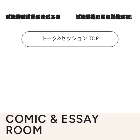
2026.8.3
「今後値上げがあるとすれば…」「リスクがあるのは今年の冬」エネルギー専門家が語る、ホルムズ海峡封鎖が家庭にもたらす“ある心配”
2026.8.3
「住宅建てられない…」「サーチャージ料の高値が続いている」ホルムズ海峡封鎖による影響はいつまで続く？《エネルギー専門家に聞く“どうなる日本の暮らし”》
トーク&セッション TOP
COMIC & ESSAY
ROOM