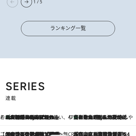
1 / 5
ランキング一覧
SERIES
連載
そおだよおこの関西おいしい、おやつ紀行
［大阪府箕面市］一皿一皿目の前で仕上げられる、料理を巧みに組み込んだアシェットデセールコース「ミチル アシェット デセール（Michiru assiette dessert）」
1 Hour Ago
47都道府県の手みやげ ひんやりスイーツで夏を満喫
【和歌山県】この夏絶対食べたい 冷やしておいしいおやつ3選 みかんがごろっと丸ごと入ったジュレ
1 Hour Ago
【CREA×星野リゾート】唯一無二。癒しと発見が待つ場所へ
2026.8.7
【トンボの足水浴】ヒノキの香りに包まれて涼感マックス！約13℃の湧水かけ流しを避暑地「星野温泉 トンボの湯」で体験
CREA'S CHOICE
2026.8.7
「立川にも歌舞伎があるんだよ」 片岡仁左衛門・市川中車ら豪華座組みで4年目の立川立飛歌舞伎へ