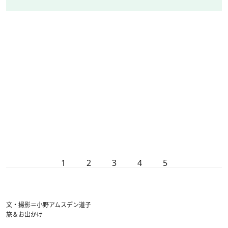
1
2
3
4
5
文・撮影＝小野アムスデン道子
旅＆お出かけ