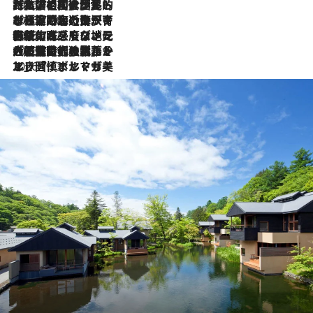
2026.7.27
「私の祖国はポルトガル語です」国民的詩人フェルナンド・ペソアと、彼が愛した文学の街を歩く
2026.7.26
ポルトガル近海が育む極上の海の幸。キリリと冷えた白ワインと愉しむ、シーフード専門店の贅沢
2026.7.22
伝統の味をモダンに昇華。高感度な地元客が集う、リスボンの最旬ガストロノミー
2026.7.21
大航海時代の栄華から、震災、独裁、そして革命へ。ポルトガル・首都リスボンの石畳に刻まれた「歴史の光と影」
2026.7.13
エッセイ・ヤマザキマリ「慎ましくも美しき国 ポルトガル」