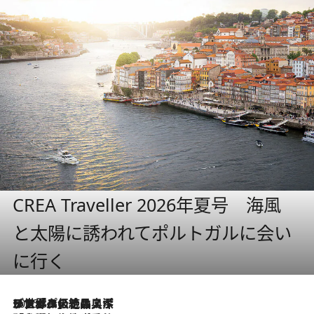
CREA Traveller 2026年夏号 海風
と太陽に誘われてポルトガルに会い
に行く
2026.8.8
リスボンの絶品スイーツ「パステル・デ・ナタ」とは？ポルトガル伝統の奥深い世界へ