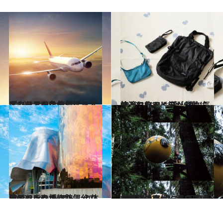
2018.12.27
エコノミーなのにビジネスクラスへ!? 無償アップグレードの条件とは？
旅＆お出かけ
2018.11.19
持っていくと旅が劇的に快適になる！ 達人のお気に入り旅アイテム6選
旅＆お出かけ
2015.10.8
ジミヘンになった気分で陶酔できる シアトルの体験型ロック博物館
旅＆お出かけ
2018.12.2
カナダの密林に潜む球体の正体は？ 世にも不思議な未来派ツリーハウス
旅＆お出かけ