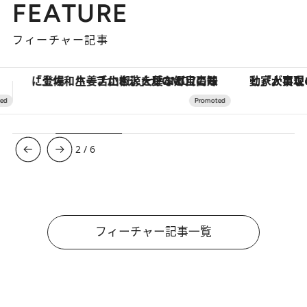
FEATURE
フィーチャー記事
「大事なのは地域の意識を変えること」。ロレックス賞受賞の自然保護活動家が実現させたナイジェリアの自然環境の復活
【夏限定ディナーコース】旬を迎
3
/
6
フィーチャー記事一覧