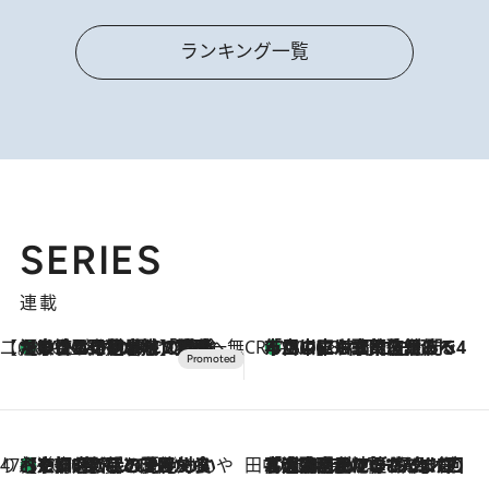
ランキング一覧
SERIES
連載
【CREA×星野リゾート】唯一無二。癒しと発見が待つ場所へ
【トンボの足水浴】ヒノキの香りに包まれて涼感マックス！約13℃の湧水かけ流しを避暑地「星野温泉 トンボの湯」で体験
2026.8.7
CREA'S CHOICE
「立川にも歌舞伎があるんだよ」 片岡仁左衛門・市川中車ら豪華座組みで4年目の立川立飛歌舞伎へ
2026.8.7
47都道府県の手みやげ ひんやりスイーツで夏を満喫
【京都府】この夏絶対食べたい 冷やしておいしいおやつ3選 ひと口目から心を掴む新緑のテリーヌ
2026.8.7
田中稲の勝手に再ブーム
2026.8.7
「湘南乃風に憧れて」観客大盛上がりの“タオル回し”に、ラッパー顔負けの高速歌唱まで…さだまさし（74）のアグレッシブすぎる現在地