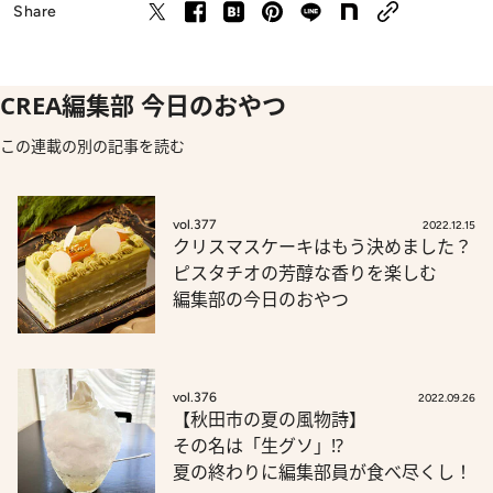
Share
CREA編集部 今日のおやつ
この連載の別の記事を読む
vol.377
2022.12.15
クリスマスケーキはもう決めました？
ピスタチオの芳醇な香りを楽しむ
編集部の今日のおやつ
vol.376
2022.09.26
【秋田市の夏の風物詩】
その名は「生グソ」!?
夏の終わりに編集部員が食べ尽くし！