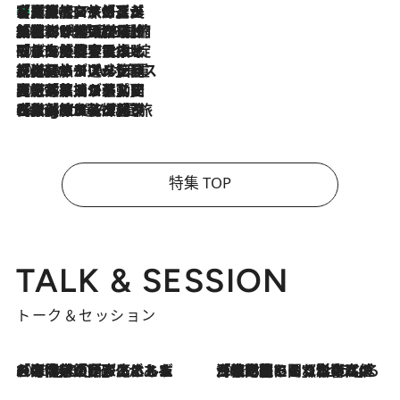
【厳選旅コスメ】「多機能アイテムがメイン！」旅好き美容エディターが選んだ夏旅ベストコスメを発表【Mサイズジップ】
2026.8.7
2026.8.6
「荷物が増えるほど旅ストレスは増す」美容ジャーナリストがたどり着いた最終結論。“化粧品を劇的に減らす”感動の凝縮美容とは
2026.8.6
「旅先には金髪ウィッグを持参」日本と同じメイクでは損してる!? 美容ジャーナリストが提案する“掟破りの旅美容”とは
2026.8.6
【厳選旅コスメ】「身軽さ＆UV対策重視！」ヘアアーティストshucoが選んだ夏旅ベストコスメを発表【Mサイズジップ】
2026.8.5
【厳選旅コスメ】国内をあちこち移動する河井菜摘が選んだ夏旅ベストコスメ発表！「リラックスアイテムはマスト」【Mサイズジップ】
2026.8.4
【厳選旅コスメ】「紫外線＆乾燥対策しながらメイク感も！」ヘア＆メイクGeorgeが選んだ夏旅ベストコスメを発表！【Mサイズジップ】
特集 TOP
TALK & SESSION
トーク＆セッション
2026.8.3
「今後値上げがあるとすれば…」「リスクがあるのは今年の冬」エネルギー専門家が語る、ホルムズ海峡封鎖が家庭にもたらす“ある心配”
2026.8.3
「住宅建てられない…」「サーチャージ料の高値が続いている」ホルムズ海峡封鎖による影響はいつまで続く？《エネルギー専門家に聞く“どうなる日本の暮らし”》