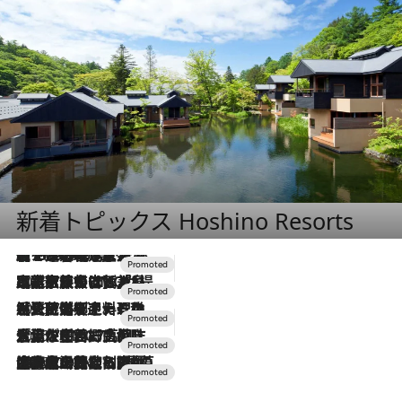
新着トピックス Hoshino Resorts
【トンボの足水浴】ヒノキの香りに包まれて涼感マックス！約13℃の湧水かけ流しを避暑地「星野温泉 トンボの湯」で体験
2026.8.7
2026.7.31
【ホテル帰省】という選択肢をOMOが提案。家族とほどよい距離を保つには「昼は実家、夜は気兼ねなくホテルで！」
2026.7.24
【夏限定ディナーコース】旬を迎える稚鮎や花ズッキーニなどをイタリア・トスカーナの郷土料理の手法で満喫！
2026.7.17
「土佐和ハーブかき氷」がOMO7高知に登場！生姜、山椒、大葉など目にも舌にも涼を呼ぶ郷土の味
2026.7.10
NEW OPEN！【界 草津】名湯の地に誕生。趣の異なる2種の温泉と上州ならではの会席・蕎麦割烹など美食を味わう究極の癒やし旅