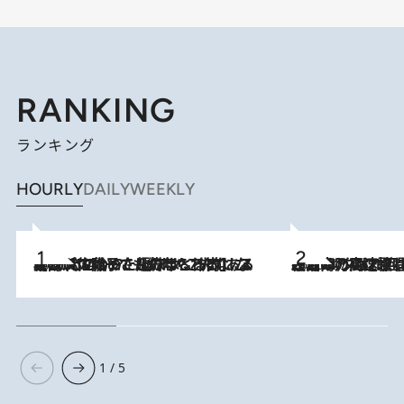
RANKING
ランキング
HOURLY
DAILY
WEEKLY
2026.8.5
【阿川佐和子さんの年とる力】なぜ70代で始めた趣味は“こんなに楽しい”のか？ ピアノ、俳句…スランプに陥っても続けられる“ある秘訣”とは
2026.8.7
「湘南乃風に憧れて」観客大盛上がりの“タオル回し”に、ラッパー顔負けの高速歌唱まで…さだまさし（74）のアグレッシブすぎる現在地
1 / 5