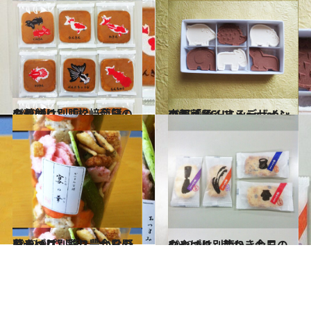
2012.9.21
やっぱり別腹!? 今日のおやつは…「松﨑煎餅」の煎餅
グルメ
2012.9.16
京都「UCHU wagashi」のわくわくするデザインの干菓子
グルメ
2012.9.12
やっぱり別腹!? 今日のおやつは…彩り豊かな野菜チップ
グルメ
2012.9.5
やっぱり別腹!? 今日のおやつは…昔かきもち
グルメ