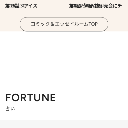
2026.7.30
第15話 アイス
2026.7.30
第8回「同人誌即売会にチャレンジ その2」
コミック＆エッセイルームTOP
FORTUNE
占い