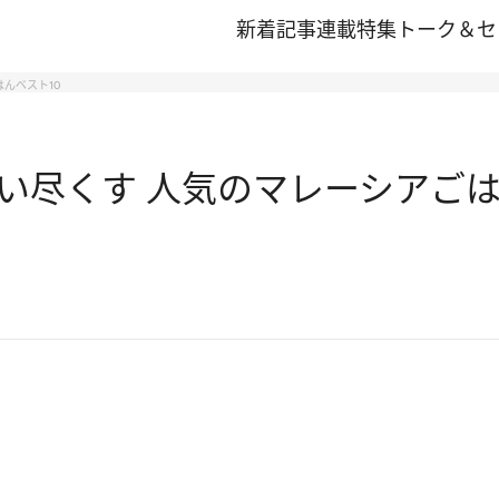
新着記事
連載
特集
トーク＆セ
んベスト10
い尽くす 人気のマレーシアごは