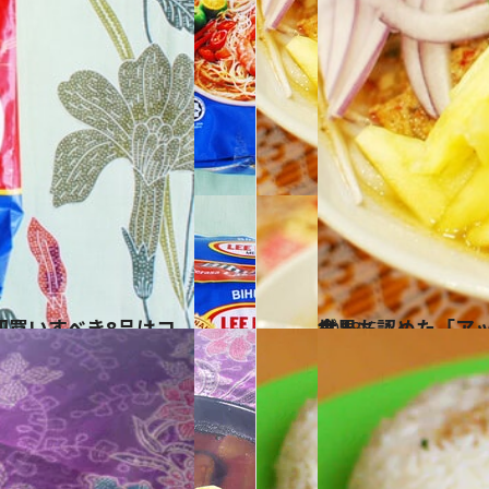
2018.5.1
世界も認めた「アッサムラクサ」を 東京のペナン料理専門店でいざ実食！
グルメ