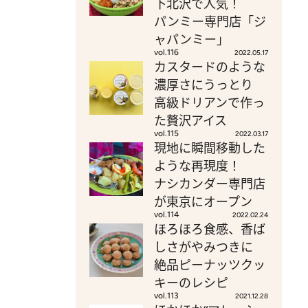
下北沢で人気！
パンミー専門店「ジ
ャパンミー」
vol.116
2022.05.17
カスタードのような
濃厚さにうっとり
高級ドリアンで作っ
た贅沢アイス
vol.115
2022.03.17
現地に瞬間移動した
ような再現度！
ナシカンダー専門店
が東京にオープン
vol.114
2022.02.24
ほろほろ食感、香ば
しさがやみつきに
絶品ピーナッツクッ
キーのレシピ
vol.113
2021.12.28