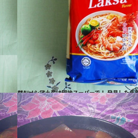
2018.10.17
マレーシア土産は現地スーパーで！ 発見したら即買いすべき8品はコレ
グルメ