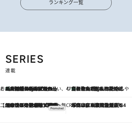
ランキング一覧
SERIES
連載
そおだよおこの関西おいしい、おやつ紀行
［大阪府箕面市］一皿一皿目の前で仕上げられる、料理を巧みに組み込んだアシェットデセールコース「ミチル アシェット デセール（Michiru assiette dessert）」
1 Hour Ago
47都道府県の手みやげ ひんやりスイーツで夏を満喫
【和歌山県】この夏絶対食べたい 冷やしておいしいおやつ3選 みかんがごろっと丸ごと入ったジュレ
1 Hour Ago
【CREA×星野リゾート】唯一無二。癒しと発見が待つ場所へ
2026.8.7
【トンボの足水浴】ヒノキの香りに包まれて涼感マックス！約13℃の湧水かけ流しを避暑地「星野温泉 トンボの湯」で体験
CREA'S CHOICE
2026.8.7
「立川にも歌舞伎があるんだよ」 片岡仁左衛門・市川中車ら豪華座組みで4年目の立川立飛歌舞伎へ