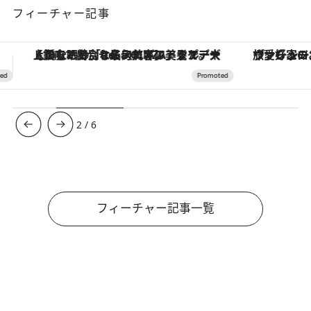
フィーチャー記事
ヴァシュロン・コンスタンタン「オーヴァーシーズ・オートマティック」。旅愛好家のお気に入りコレクションから、ジェンダーレスな新作が登場
【夏限定ディナーコース】旬を迎
3
/
6
フィーチャー記事一覧