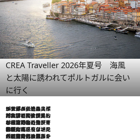
CREA Traveller 2026年夏号 海風
と太陽に誘われてポルトガルに会い
に行く
2026.8.8
リスボンの絶品スイーツ「パステル・デ・ナタ」とは？ポルトガル伝統の奥深い世界へ
2026.7.27
「私の祖国はポルトガル語です」国民的詩人フェルナンド・ペソアと、彼が愛した文学の街を歩く
2026.7.26
ポルトガル近海が育む極上の海の幸。キリリと冷えた白ワインと愉しむ、シーフード専門店の贅沢
2026.7.22
伝統の味をモダンに昇華。高感度な地元客が集う、リスボンの最旬ガストロノミー
2026.7.21
大航海時代の栄華から、震災、独裁、そして革命へ。ポルトガル・首都リスボンの石畳に刻まれた「歴史の光と影」