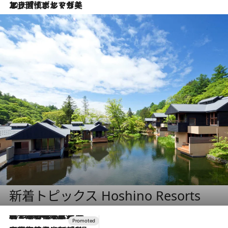
2026.7.13
エッセイ・ヤマザキマリ「慎ましくも美しき国 ポルトガル」
新着トピックス Hoshino Resorts
2026.8.7
【トンボの足水浴】ヒノキの香りに包まれて涼感マックス！約13℃の湧水かけ流しを避暑地「星野温泉 トンボの湯」で体験