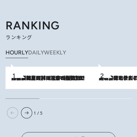
RANKING
ランキング
HOURLY
DAILY
WEEKLY
2026.8.8
「最後に見られてよかった」上野動物園の東園パンダ舎が解体前に特別公開。8月16日まで延長されたパネル展と共に辿る“半世紀”のパンダ飼育《解体工事の図面あり》
2026.8.3
《「文士の子ども被害者の会」発足！》阿川佐和子（72）が語る遠藤周作に北杜夫、劇作家・矢代静一の子どもたちの“文豪プライベート事件簿”
1 / 5