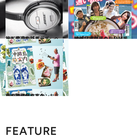
2012.7.20
旅に最適な「ボーズ」ヘッドホンの新モデル
旅＆お出かけ
2012.7.27
沖縄好き必見のテレビ番組が公式ブックを発刊
旅＆お出かけ
2012.4.14
南方写真師タルケンおじぃの沖縄島旅案内
カルチャー
FEATURE