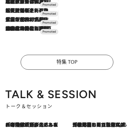
2026.7.31
【ホテル帰省】という選択肢をOMOが提案。家族とほどよい距離を保つには「昼は実家、夜は気兼ねなくホテルで！」
2026.7.24
【夏限定ディナーコース】旬を迎える稚鮎や花ズッキーニなどをイタリア・トスカーナの郷土料理の手法で満喫！
2026.7.17
「土佐和ハーブかき氷」がOMO7高知に登場！生姜、山椒、大葉など目にも舌にも涼を呼ぶ郷土の味
2026.7.10
NEW OPEN！【界 草津】名湯の地に誕生。趣の異なる2種の温泉と上州ならではの会席・蕎麦割烹など美食を味わう究極の癒やし旅
特集 TOP
TALK & SESSION
トーク＆セッション
2026.8.3
「今後値上げがあるとすれば…」「リスクがあるのは今年の冬」エネルギー専門家が語る、ホルムズ海峡封鎖が家庭にもたらす“ある心配”
2026.8.3
「住宅建てられない…」「サーチャージ料の高値が続いている」ホルムズ海峡封鎖による影響はいつまで続く？《エネルギー専門家に聞く“どうなる日本の暮らし”》