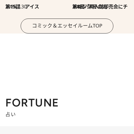
2026.7.30
第15話 アイス
2026.7.30
第8回「同人誌即売会にチャレンジ その2」
コミック＆エッセイルームTOP
FORTUNE
占い