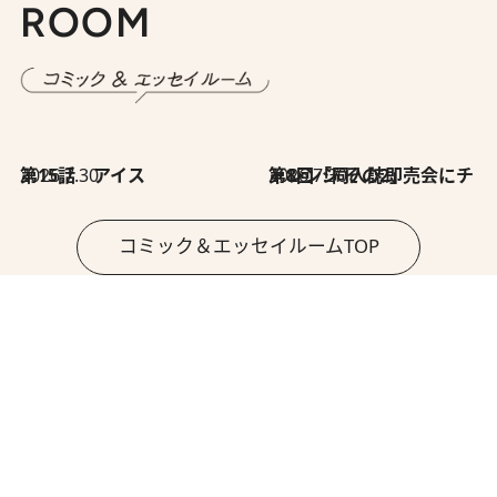
ROOM
2026.7.30
第15話 アイス
2026.7.30
第8回「同人誌即売会にチャレンジ その2」
コミック＆エッセイルームTOP