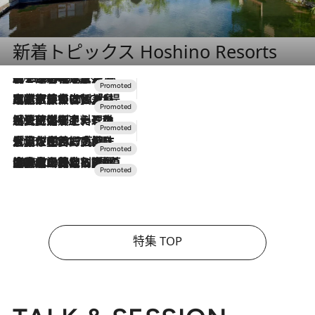
新着トピックス Hoshino Resorts
2026.8.7
【トンボの足水浴】ヒノキの香りに包まれて涼感マックス！約13℃の湧水かけ流しを避暑地「星野温泉 トンボの湯」で体験
2026.7.31
【ホテル帰省】という選択肢をOMOが提案。家族とほどよい距離を保つには「昼は実家、夜は気兼ねなくホテルで！」
2026.7.24
【夏限定ディナーコース】旬を迎える稚鮎や花ズッキーニなどをイタリア・トスカーナの郷土料理の手法で満喫！
2026.7.17
「土佐和ハーブかき氷」がOMO7高知に登場！生姜、山椒、大葉など目にも舌にも涼を呼ぶ郷土の味
2026.7.10
NEW OPEN！【界 草津】名湯の地に誕生。趣の異なる2種の温泉と上州ならではの会席・蕎麦割烹など美食を味わう究極の癒やし旅
特集 TOP