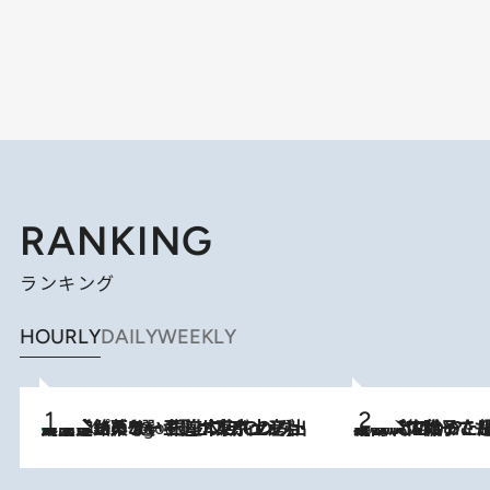
RANKING
ランキング
HOURLY
DAILY
WEEKLY
【間違いのない王道・東京土産】資生堂パーラー 銀座本店でのみ出会える銘菓5選《極上プディング・濃厚チーズケーキ・ボンボンショコラほか》
4 Hours Ago
2026.8.5
【阿川佐和子さんの年とる力】なぜ70代で始めた趣味は“こんなに楽しい”のか？ ピアノ、俳句…スランプに陥っても続けられる“ある秘訣”とは