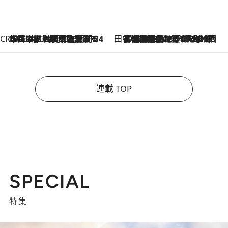
CREA'S CHOICE
2026.8.7
「立川にも歌舞伎があるんだよ」 片岡仁左衛門・市川中車ら豪華座組みで4年目の立川立飛歌舞伎へ
田中稲の勝手に再ブーム
2026.8.7
「湘南乃風に憧れて」観客大盛上がりの“タオル回し”に、ラッパー顔負けの高速歌唱まで…さだまさし（74）のアグレッシブすぎる現在地
連載 TOP
SPECIAL
特集