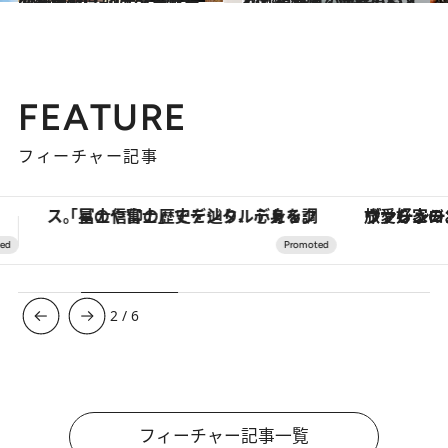
2017.2.2
47都道府県 地元スーパーのおいしいもの ～九州・沖縄篇～
グルメ
2017.9.3
47都道府県の美味しいすぐれもの「ごはんのおとも」～九州・沖縄篇～
グルメ
FEATURE
フィーチャー記事
ヴァシュロン・コンスタンタン「オーヴァーシーズ・オートマティック」。旅愛好家のお気に入りコレクションから、ジェンダーレスな新作が登場
3
/
6
フィーチャー記事一覧