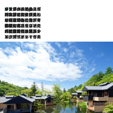
リスボンの絶品スイーツ「パステル・デ・ナタ」とは？ポルトガル伝統の奥深い世界へ
3 Hours Ago
2026.7.27
「私の祖国はポルトガル語です」国民的詩人フェルナンド・ペソアと、彼が愛した文学の街を歩く
2026.7.26
ポルトガル近海が育む極上の海の幸。キリリと冷えた白ワインと愉しむ、シーフード専門店の贅沢
2026.7.22
伝統の味をモダンに昇華。高感度な地元客が集う、リスボンの最旬ガストロノミー
2026.7.21
大航海時代の栄華から、震災、独裁、そして革命へ。ポルトガル・首都リスボンの石畳に刻まれた「歴史の光と影」
2026.7.13
エッセイ・ヤマザキマリ「慎ましくも美しき国 ポルトガル」