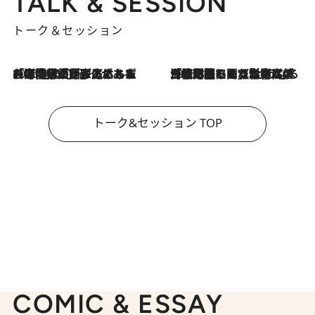
TALK & SESSION
トーク＆セッション
2026.8.3
「今後値上げがあるとすれば…」「リスクがあるのは今年の冬」エネルギー専門家が語る、ホルムズ海峡封鎖が家庭にもたらす“ある心配”
2026.8.3
「住宅建てられない…」「サーチャージ料の高値が続いている」ホルムズ海峡封鎖による影響はいつまで続く？《エネルギー専門家に聞く“どうなる日本の暮らし”》
トーク&セッション TOP
COMIC & ESSAY