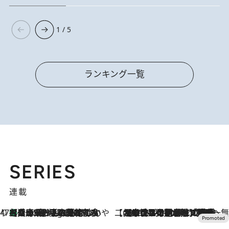
1 / 5
ランキング一覧
SERIES
連載
47都道府県の手みやげ ひんやりスイーツで夏を満喫
【兵庫県】この夏絶対食べたい 冷やしておいしいおやつ3選 淡路島の恵みをジェラートに集約
3 Hours Ago
【CREA×星野リゾート】唯一無二。癒しと発見が待つ場所へ
2026.8.7
【トンボの足水浴】ヒノキの香りに包まれて涼感マックス！約13℃の湧水かけ流しを避暑地「星野温泉 トンボの湯」で体験