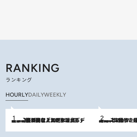
RANKING
ランキング
HOURLY
DAILY
WEEKLY
2026.8.5
【なぜ吉沢亮は「気配を消せる」のか？】興行収入208億の『国宝』を経て挑むミュージカル『ディア・エヴァン・ハンセン』。トップ俳優が舞台上でさらけ出した“孤独”とは
2026.8.5
【阿川佐和子さんの年とる力】なぜ70代で始めた趣味は“こんなに楽しい”のか？ ピアノ、俳句…スランプに陥っても続けられる“ある秘訣”とは