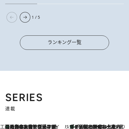
1 / 5
ランキング一覧
SERIES
連載
工藤まやのおもてなしハワイ
【ハワイ土産】ローカルの絶大な支持で復活！ 絶品の幻クッキー《元ファンの日本人女性が受け継いだ名店》
1 Hour Ago
ハワイ賢者 リサのお気に入りリスト
あの伝説の限定トートも！ リニューアルした「ディーン＆デルーカ ハワイ」で必須のお土産8選
1 Hour Ago