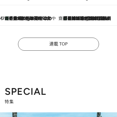
47都道府県の手みやげ ひんやりスイーツで夏を満喫
【三重県】この夏絶対食べたい 冷やしておいしいおやつ3選 お餅×アイスの新感覚スイーツ
1 Hour Ago
齋藤 薫 美容脳ルネサンス
「荷物が増えるほど旅ストレスは増す」美容ジャーナリストがたどり着いた最終結論。“化粧品を劇的に減らす”感動の凝縮美容とは
1 Hour Ago
連載 TOP
SPECIAL
特集