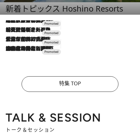
新着トピックス Hoshino Resorts
2026.7.31
【ホテル帰省】という選択肢をOMOが提案。家族とほどよい距離を保つには「昼は実家、夜は気兼ねなくホテルで！」
2026.7.24
【夏限定ディナーコース】旬を迎える稚鮎や花ズッキーニなどをイタリア・トスカーナの郷土料理の手法で満喫！
2026.7.17
「土佐和ハーブかき氷」がOMO7高知に登場！生姜、山椒、大葉など目にも舌にも涼を呼ぶ郷土の味
2026.7.10
NEW OPEN！【界 草津】名湯の地に誕生。趣の異なる2種の温泉と上州ならではの会席・蕎麦割烹など美食を味わう究極の癒やし旅
特集 TOP
TALK & SESSION
トーク＆セッション