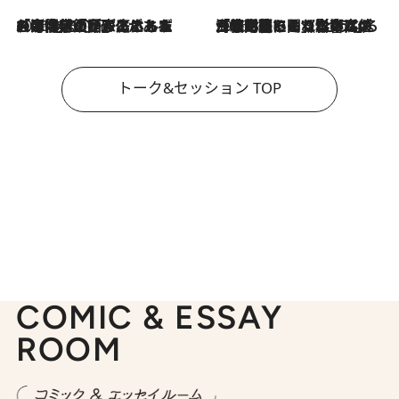
2026.8.3
「今後値上げがあるとすれば…」「リスクがあるのは今年の冬」エネルギー専門家が語る、ホルムズ海峡封鎖が家庭にもたらす“ある心配”
2026.8.3
「住宅建てられない…」「サーチャージ料の高値が続いている」ホルムズ海峡封鎖による影響はいつまで続く？《エネルギー専門家に聞く“どうなる日本の暮らし”》
トーク&セッション TOP
COMIC & ESSAY
ROOM