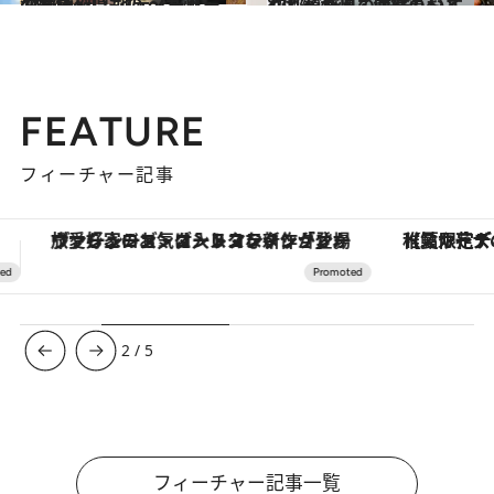
2017.2.2
47都道府県 地元スーパーのおいしいもの ～九州・沖縄篇～
グルメ
2017.9.3
47都道府県の美味しいすぐれもの「ごはんのおとも」～九州・沖縄篇～
グルメ
FEATURE
フィーチャー記事
【夏限定ディナーコース】旬を迎える稚鮎や花ズッキーニなどをイタリア・トスカーナの郷土料理の手法で満喫！
3
/
5
フィーチャー記事一覧