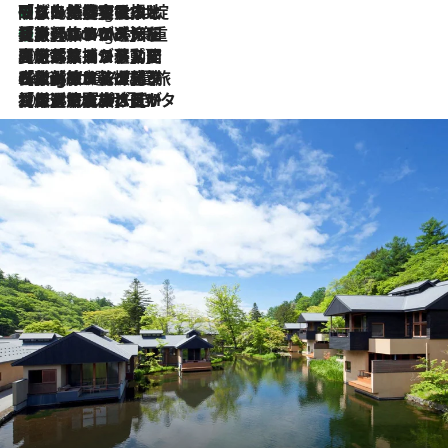
「旅先には金髪ウィッグを持参」日本と同じメイクでは損してる!? 美容ジャーナリストが提案する“掟破りの旅美容”とは
1 Hour Ago
【厳選旅コスメ】「身軽さ＆UV対策重視！」ヘアアーティストshucoが選んだ夏旅ベストコスメを発表【Mサイズジップ】
1 Hour Ago
2026.8.5
【厳選旅コスメ】国内をあちこち移動する河井菜摘が選んだ夏旅ベストコスメ発表！「リラックスアイテムはマスト」【Mサイズジップ】
2026.8.4
【厳選旅コスメ】「紫外線＆乾燥対策しながらメイク感も！」ヘア＆メイクGeorgeが選んだ夏旅ベストコスメを発表！【Mサイズジップ】
2026.8.3
【厳選旅コスメ】「保湿もタイパ重視！」“サウナ好き”タレント清水みさとが愛用する夏旅ベストコスメを発表！【Mサイズジップ】