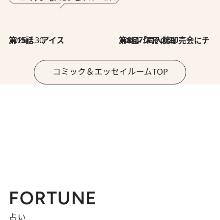
2026.7.30
第15話 アイス
2026.7.30
第8回「同人誌即売会にチャレンジ その2」
コミック＆エッセイルームTOP
FORTUNE
占い