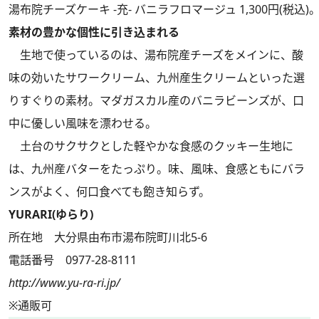
湯布院チーズケーキ -充- バニラフロマージュ 1,300円(税込)
素材の豊かな個性に引き込まれる
生地で使っているのは、湯布院産チーズをメインに、酸
味の効いたサワークリーム、九州産生クリームといった選
りすぐりの素材。マダガスカル産のバニラビーンズが、口
中に優しい風味を漂わせる。
土台のサクサクとした軽やかな食感のクッキー生地に
は、九州産バターをたっぷり。味、風味、食感ともにバラ
ンスがよく、何口食べても飽き知らず。
YURARI(ゆらり)
所在地 大分県由布市湯布院町川北5-6
電話番号 0977-28-8111
http://www.yu-ra-ri.jp/
※通販可