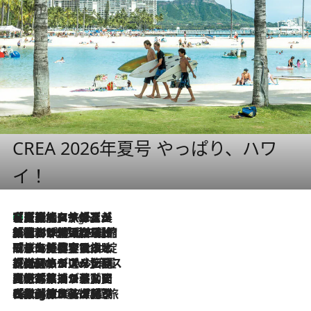
CREA 2026年夏号 やっぱり、ハワ
イ！
【厳選旅コスメ】「多機能アイテムがメイン！」旅好き美容エディターが選んだ夏旅ベストコスメを発表【Mサイズジップ】
3 Hours Ago
2026.8.6
「荷物が増えるほど旅ストレスは増す」美容ジャーナリストがたどり着いた最終結論。“化粧品を劇的に減らす”感動の凝縮美容とは
2026.8.6
「旅先には金髪ウィッグを持参」日本と同じメイクでは損してる!? 美容ジャーナリストが提案する“掟破りの旅美容”とは
2026.8.6
【厳選旅コスメ】「身軽さ＆UV対策重視！」ヘアアーティストshucoが選んだ夏旅ベストコスメを発表【Mサイズジップ】
2026.8.5
【厳選旅コスメ】国内をあちこち移動する河井菜摘が選んだ夏旅ベストコスメ発表！「リラックスアイテムはマスト」【Mサイズジップ】
2026.8.4
【厳選旅コスメ】「紫外線＆乾燥対策しながらメイク感も！」ヘア＆メイクGeorgeが選んだ夏旅ベストコスメを発表！【Mサイズジップ】