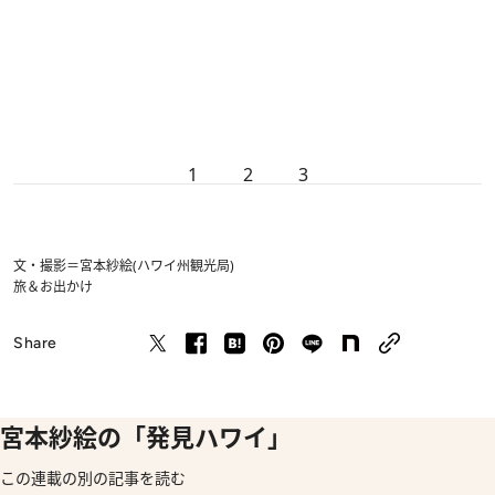
1
2
3
文・撮影＝宮本紗絵(ハワイ州観光局)
旅＆お出かけ
Share
宮本紗絵の「発見ハワイ」
この連載の別の記事を読む