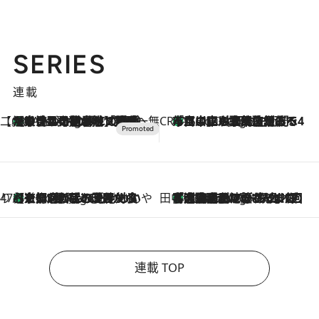
SERIES
連載
【CREA×星野リゾート】唯一無二。癒しと発見が待つ場所へ
【トンボの足水浴】ヒノキの香りに包まれて涼感マックス！約13℃の湧水かけ流しを避暑地「星野温泉 トンボの湯」で体験
1 Hour Ago
CREA'S CHOICE
「立川にも歌舞伎があるんだよ」 片岡仁左衛門・市川中車ら豪華座組みで4年目の立川立飛歌舞伎へ
3 Hours Ago
47都道府県の手みやげ ひんやりスイーツで夏を満喫
【京都府】この夏絶対食べたい 冷やしておいしいおやつ3選 ひと口目から心を掴む新緑のテリーヌ
3 Hours Ago
田中稲の勝手に再ブーム
「湘南乃風に憧れて」観客大盛上がりの“タオル回し”に、ラッパー顔負けの高速歌唱まで…さだまさし（74）のアグレッシブすぎる現在地
8 Hours Ago
連載 TOP