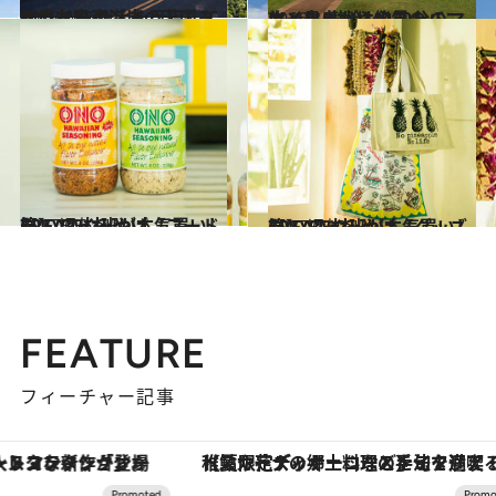
2017.6.30
マウイ島東海岸の天国みたいな町 ハナを目指して絶景ドライブ！
旅＆お出かけ
2016.10.22
ホノルルから約30分のマウイ島 樹齢140年のバニヤンツリーは必見！
旅＆お出かけ
2017.6.8
CREA取材班が本気買いした ハワイみやげ【フード篇】
旅＆お出かけ
2017.6.10
CREA取材班が本気買いした ハワイみやげ【グッズ篇】
旅＆お出かけ
FEATURE
フィーチャー記事
【夏限定ディナーコース】旬を迎える稚鮎や花ズッキーニなどをイタリア・トスカーナの郷土料理の手法で満喫！