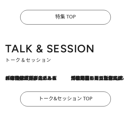
特集 TOP
TALK & SESSION
トーク＆セッション
2026.8.3
「今後値上げがあるとすれば…」「リスクがあるのは今年の冬」エネルギー専門家が語る、ホルムズ海峡封鎖が家庭にもたらす“ある心配”
2026.8.3
「住宅建てられない…」「サーチャージ料の高値が続いている」ホルムズ海峡封鎖による影響はいつまで続く？《エネルギー専門家に聞く“どうなる日本の暮らし”》
トーク&セッション TOP