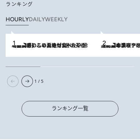
ランキング
HOURLY
DAILY
WEEKLY
2026.8.5
【静岡県】この夏絶対食べたい 冷やしておいしいおやつ3選 お茶香る生食感のふるふるゼリー
2026.8.5
【西日本エリアを総まとめ】 47都道府県の手みやげ ひんやりスイーツで夏を満喫
1 / 5
ランキング一覧