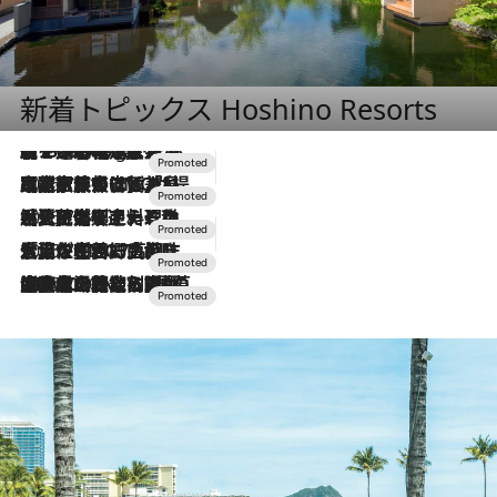
新着トピックス Hoshino Resorts
【トンボの足水浴】ヒノキの香りに包まれて涼感マックス！約13℃の湧水かけ流しを避暑地「星野温泉 トンボの湯」で体験
1 Hour Ago
2026.7.31
【ホテル帰省】という選択肢をOMOが提案。家族とほどよい距離を保つには「昼は実家、夜は気兼ねなくホテルで！」
2026.7.24
【夏限定ディナーコース】旬を迎える稚鮎や花ズッキーニなどをイタリア・トスカーナの郷土料理の手法で満喫！
2026.7.17
「土佐和ハーブかき氷」がOMO7高知に登場！生姜、山椒、大葉など目にも舌にも涼を呼ぶ郷土の味
2026.7.10
NEW OPEN！【界 草津】名湯の地に誕生。趣の異なる2種の温泉と上州ならではの会席・蕎麦割烹など美食を味わう究極の癒やし旅