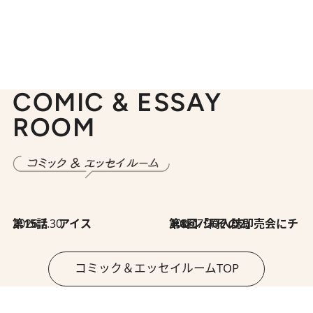
COMIC & ESSAY
ROOM
2026.7.30
第15話 アイス
2026.7.30
第8回「同人誌即売会にチャレンジ その2」
コミック＆エッセイルームTOP