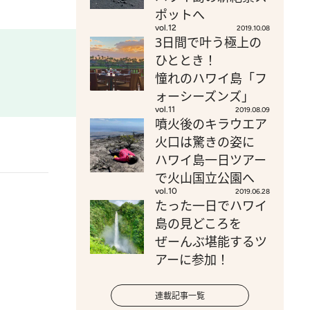
ポットへ
vol.12
2019.10.08
3日間で叶う極上の
ひととき！
憧れのハワイ島「フ
ォーシーズンズ」
vol.11
2019.08.09
噴火後のキラウエア
火口は驚きの姿に
ハワイ島一日ツアー
で火山国立公園へ
vol.10
2019.06.28
たった一日でハワイ
島の見どころを
ぜーんぶ堪能するツ
アーに参加！
連載記事一覧