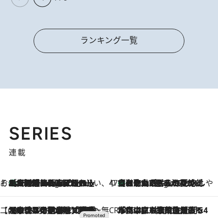
ランキング一覧
SERIES
連載
そおだよおこの関西おいしい、おやつ紀行
［大阪府箕面市］一皿一皿目の前で仕上げられる、料理を巧みに組み込んだアシェットデセールコース「ミチル アシェット デセール（Michiru assiette dessert）」
9 Hours Ago
47都道府県の手みやげ ひんやりスイーツで夏を満喫
【和歌山県】この夏絶対食べたい 冷やしておいしいおやつ3選 みかんがごろっと丸ごと入ったジュレ
9 Hours Ago
【CREA×星野リゾート】唯一無二。癒しと発見が待つ場所へ
2026.8.7
【トンボの足水浴】ヒノキの香りに包まれて涼感マックス！約13℃の湧水かけ流しを避暑地「星野温泉 トンボの湯」で体験
CREA'S CHOICE
2026.8.7
「立川にも歌舞伎があるんだよ」 片岡仁左衛門・市川中車ら豪華座組みで4年目の立川立飛歌舞伎へ