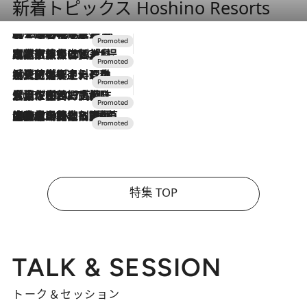
新着トピックス Hoshino Resorts
2026.8.7
【トンボの足水浴】ヒノキの香りに包まれて涼感マックス！約13℃の湧水かけ流しを避暑地「星野温泉 トンボの湯」で体験
2026.7.31
【ホテル帰省】という選択肢をOMOが提案。家族とほどよい距離を保つには「昼は実家、夜は気兼ねなくホテルで！」
2026.7.24
【夏限定ディナーコース】旬を迎える稚鮎や花ズッキーニなどをイタリア・トスカーナの郷土料理の手法で満喫！
2026.7.17
「土佐和ハーブかき氷」がOMO7高知に登場！生姜、山椒、大葉など目にも舌にも涼を呼ぶ郷土の味
2026.7.10
NEW OPEN！【界 草津】名湯の地に誕生。趣の異なる2種の温泉と上州ならではの会席・蕎麦割烹など美食を味わう究極の癒やし旅
特集 TOP
TALK & SESSION
トーク＆セッション