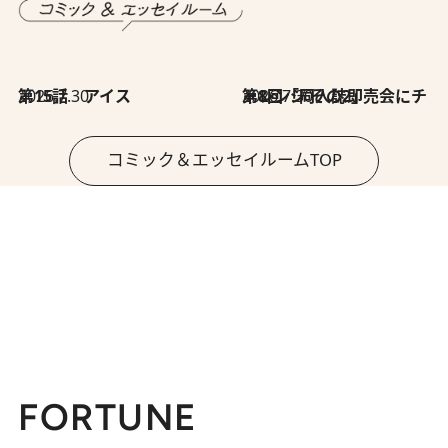
2026.7.30
第15話 アイス
2026.7.30
第8回「同人誌即売会にチャレンジ その2」
コミック＆エッセイルームTOP
FORTUNE