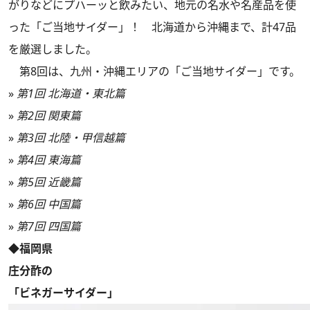
がりなどにプハーッと飲みたい、地元の名水や名産品を使
った「ご当地サイダー」！ 北海道から沖縄まで、計47品
を厳選しました。
第8回は、九州・沖縄エリアの「ご当地サイダー」です。
»
第1回 北海道・東北篇
»
第2回 関東篇
»
第3回 北陸・甲信越篇
»
第4回 東海篇
»
第5回 近畿篇
»
第6回 中国篇
»
第7回 四国篇
◆福岡県
庄分酢の
「ビネガーサイダー」