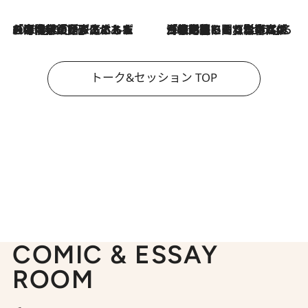
2026.8.3
「今後値上げがあるとすれば…」「リスクがあるのは今年の冬」エネルギー専門家が語る、ホルムズ海峡封鎖が家庭にもたらす“ある心配”
2026.8.3
「住宅建てられない…」「サーチャージ料の高値が続いている」ホルムズ海峡封鎖による影響はいつまで続く？《エネルギー専門家に聞く“どうなる日本の暮らし”》
トーク&セッション TOP
COMIC & ESSAY
ROOM