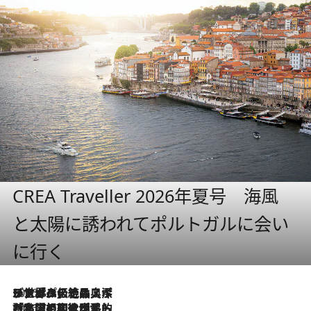
CREA Traveller 2026年夏号 海風
と太陽に誘われてポルトガルに会い
に行く
2026.8.8
リスボンの絶品スイーツ「パステル・デ・ナタ」とは？ポルトガル伝統の奥深い世界へ
2026.7.27
「私の祖国はポルトガル語です」国民的詩人フェルナンド・ペソアと、彼が愛した文学の街を歩く