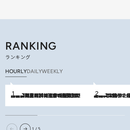
RANKING
ランキング
HOURLY
DAILY
WEEKLY
2026.8.8
「最後に見られてよかった」上野動物園の東園パンダ舎が解体前に特別公開。8月16日まで延長されたパネル展と共に辿る“半世紀”のパンダ飼育《解体工事の図面あり》
2026.8.5
【阿川佐和子さんの年とる力】なぜ70代で始めた趣味は“こんなに楽しい”のか？ ピアノ、俳句…スランプに陥っても続けられる“ある秘訣”とは
1 / 5