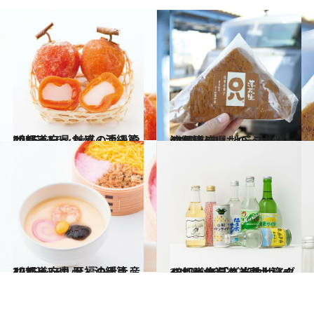
2016.12.6
47都道府県 魅惑の手みやげリスト ～九州・沖縄篇2016～
グルメ
2017.2.2
47都道府県 地元スーパーのおいしいもの ～九州・沖縄篇～
グルメ
2015.12.6
47都道府県 至福の手土産リスト ～九州・沖縄篇2015～
グルメ
2017.6.29
47都道府県の美味しいすぐれもの 「ご当地サイダー」～北海道・東北篇～
グルメ