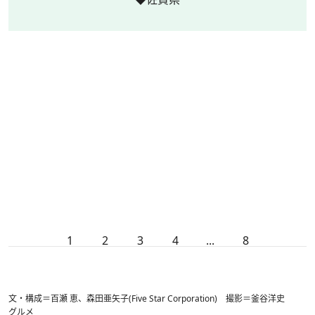
1
2
3
4
...
8
文・構成＝百瀬 恵、森田亜矢子(Five Star Corporation) 撮影＝釜谷洋史
グルメ