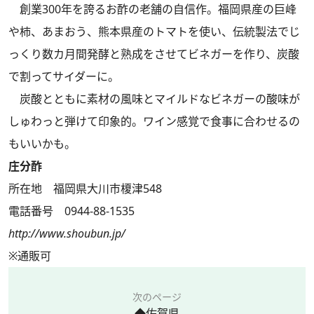
創業300年を誇るお酢の老舗の自信作。福岡県産の巨峰
や柿、あまおう、熊本県産のトマトを使い、伝統製法でじ
っくり数カ月間発酵と熟成をさせてビネガーを作り、炭酸
で割ってサイダーに。
炭酸とともに素材の風味とマイルドなビネガーの酸味が
しゅわっと弾けて印象的。ワイン感覚で食事に合わせるの
もいいかも。
庄分酢
所在地 福岡県大川市榎津548
電話番号 0944-88-1535
http://www.shoubun.jp/
※通販可
次のページ
◆佐賀県