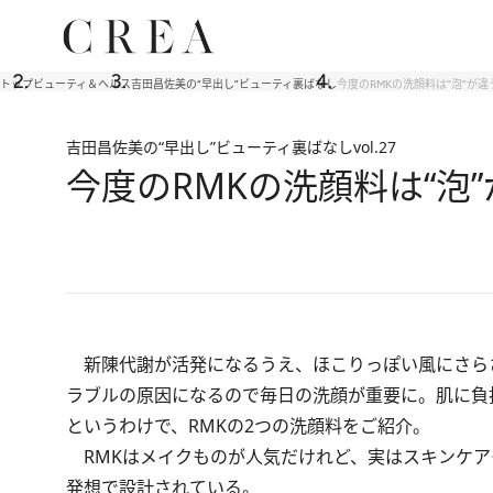
トップ
ビューティ＆ヘルス
吉田昌佐美の“早出し”ビューティ裏ばなし
今度のRMKの洗顔料は“泡”が違
吉田昌佐美の“早出し”ビューティ裏ばなし
vol.27
今度のRMKの洗顔料は“泡
新陳代謝が活発になるうえ、ほこりっぽい風にさら
ラブルの原因になるので毎日の洗顔が重要に。肌に
というわけで、RMKの2つの洗顔料をご紹介。
RMKはメイクものが人気だけれど、実はスキンケア
発想で設計されている。