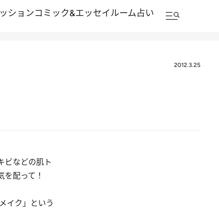
ッション
コミック&エッセイルーム
占い
2012.3.25
キビなどの肌ト
も気を配って！
メイク」という