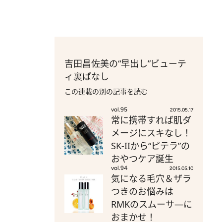
吉田昌佐美の“早出し”ビューテ
ィ裏ばなし
この連載の別の記事を読む
vol.95
2015.05.17
常に携帯すれば肌ダ
メージにスキなし！
SK-IIから“ピテラ”の
おやつケア誕生
vol.94
2015.05.10
気になる毛穴＆ザラ
つきのお悩みは
RMKのスムーサ―に
おまかせ！