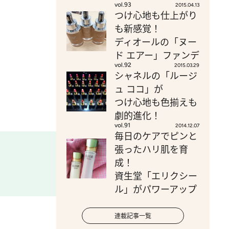
vol.93
2015.04.13
つけ心地も仕上がり
も新感覚！
ディオールの「ヌー
ド エアー」ファンデ
vol.92
2015.03.29
シャネルの「ルージ
ュ ココ」が
つけ心地も色揃えも
劇的進化！
vol.91
2014.12.07
毎日のケアでピンと
張ったハリ肌を育
成！
資生堂「エリクシー
ル」がパワーアップ
連載記事一覧