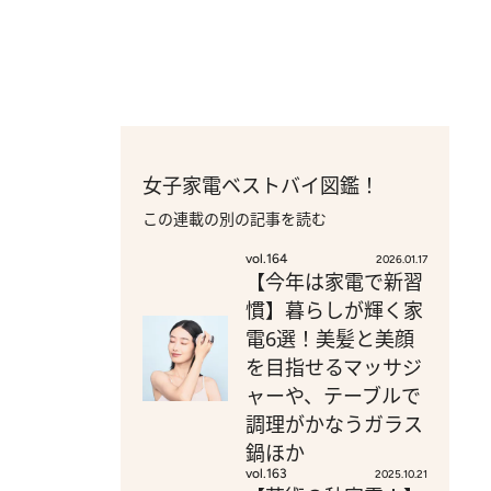
女子家電ベストバイ図鑑！
この連載の別の記事を読む
vol.164
2026.01.17
【今年は家電で新習
慣】暮らしが輝く家
電6選！美髪と美顔
を目指せるマッサジ
ャーや、テーブルで
調理がかなうガラス
鍋ほか
vol.163
2025.10.21