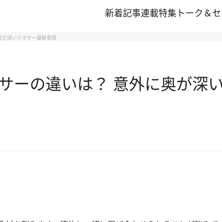
新着記事
連載
特集
トーク＆セ
奥が深いミキサー最新事情
サーの違いは？ 意外に奥が深