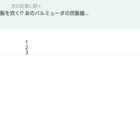
次の記事に続く
を炊く!? あのバルミューダの炊飯器...
1
2
3