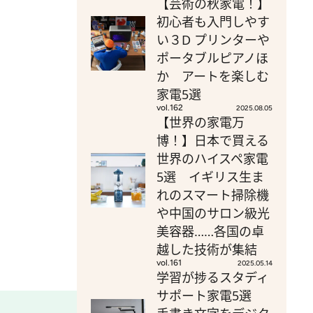
【芸術の秋家電！】
初心者も入門しやす
い３D プリンターや
ポータブルピアノほ
か アートを楽しむ
家電5選
vol.162
2025.08.05
【世界の家電万
博！】日本で買える
世界のハイスペ家電
5選 イギリス生ま
れのスマート掃除機
や中国のサロン級光
美容器……各国の卓
越した技術が集結
vol.161
2025.05.14
学習が捗るスタディ
サポート家電5選