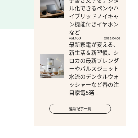
手書き文字をデジタ
ル化できるペンやハ
イブリッドノイキャ
ン機能付きイヤホン
など
vol.160
2025.04.06
最新家電が変える、
新生活＆新習慣。シ
ロカの最新ブレンダ
ーやパルスジェット
水流のデンタルウォ
ッシャーなど春の注
目家電5選！
連載記事一覧