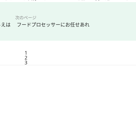
次のページ
らえは フードプロセッサーにお任せあれ
1
2
3