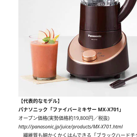
【代表的なモデル】
パナソニック「ファイバーミキサー MX-X701」
オープン価格(実勢価格約19,800円／税抜)
http://panasonic.jp/juice/products/MX-X701.html
繊維質も細かくかくはんできる「ブラックハードチタ