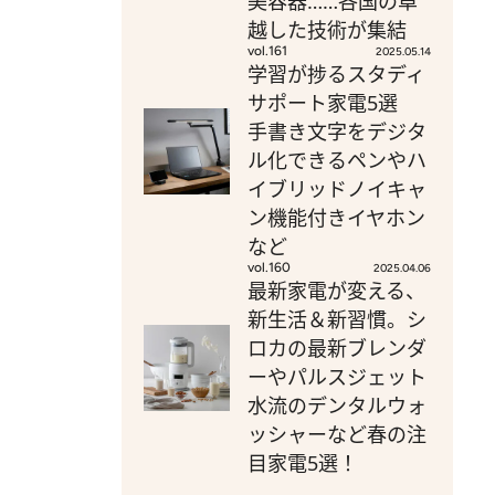
美容器……各国の卓
越した技術が集結
vol.161
2025.05.14
学習が捗るスタディ
サポート家電5選
手書き文字をデジタ
ル化できるペンやハ
イブリッドノイキャ
ン機能付きイヤホン
など
vol.160
2025.04.06
最新家電が変える、
新生活＆新習慣。シ
ロカの最新ブレンダ
ーやパルスジェット
水流のデンタルウォ
ッシャーなど春の注
目家電5選！