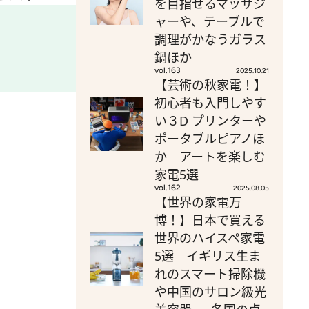
を目指せるマッサジ
ャーや、テーブルで
調理がかなうガラス
鍋ほか
vol.163
2025.10.21
【芸術の秋家電！】
初心者も入門しやす
い３D プリンターや
ポータブルピアノほ
か アートを楽しむ
家電5選
vol.162
2025.08.05
【世界の家電万
博！】日本で買える
世界のハイスペ家電
5選 イギリス生ま
れのスマート掃除機
や中国のサロン級光