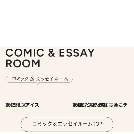
COMIC & ESSAY
ROOM
2026.7.30
第15話 アイス
2026.7.30
第8回「同人誌即売会にチャレンジ その2」
コミック＆エッセイルームTOP