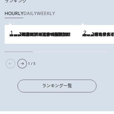
ランキング
HOURLY
DAILY
WEEKLY
「最後に見られてよかった」上野動物園の東園パンダ舎が解体前に特別公開。8月16日まで延長されたパネル展と共に辿る“半世紀”のパンダ飼育《解体工事の図面あり》
2026.8.8
2026.8.3
《「文士の子ども被害者の会」発足！》阿川佐和子（72）が語る遠藤周作に北杜夫、劇作家・矢代静一の子どもたちの“文豪プライベート事件簿”
1 / 5
ランキング一覧