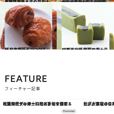
2016.5.1
大阪下町発・甘くない大人味のドーナッツ こだわりの塩がうまさの決め手！
グルメ
2015.11.22
大阪・堺市のレトロな駅から徒歩1分 豊富な野菜パンが人気のパン屋さん
グルメ
2014.2.9
パンとお菓子でいっぱい！ 大阪「ブランジュリー タカギ」
グルメ
2015.12.3
47都道府県 至福の手土産リスト ～近畿篇2015～
グルメ
FEATURE
フィーチャー記事
「大事なのは地域の意識を変えること」。ロレックス賞受賞の自然保護活動家が実現させたナイジェリアの自然環境の復活