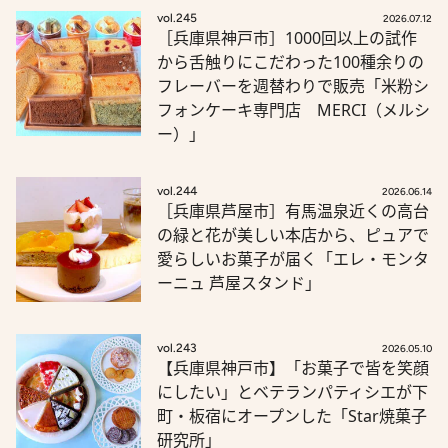
vol.245
2026.07.12
［兵庫県神戸市］1000回以上の試作
から舌触りにこだわった100種余りの
フレーバーを週替わりで販売「米粉シ
フォンケーキ専門店 MERCI（メルシ
ー）」
vol.244
2026.06.14
［兵庫県芦屋市］有馬温泉近くの高台
の緑と花が美しい本店から、ピュアで
愛らしいお菓子が届く「エレ・モンタ
ーニュ 芦屋スタンド」
vol.243
2026.05.10
【兵庫県神戸市】「お菓子で皆を笑顔
にしたい」とベテランパティシエが下
町・板宿にオープンした「Star焼菓子
研究所」