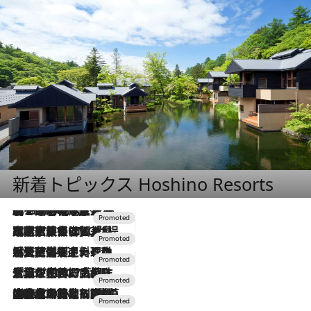
新着トピックス Hoshino Resorts
2026.8.7
【トンボの足水浴】ヒノキの香りに包まれて涼感マックス！約13℃の湧水かけ流しを避暑地「星野温泉 トンボの湯」で体験
2026.7.31
【ホテル帰省】という選択肢をOMOが提案。家族とほどよい距離を保つには「昼は実家、夜は気兼ねなくホテルで！」
2026.7.24
【夏限定ディナーコース】旬を迎える稚鮎や花ズッキーニなどをイタリア・トスカーナの郷土料理の手法で満喫！
2026.7.17
「土佐和ハーブかき氷」がOMO7高知に登場！生姜、山椒、大葉など目にも舌にも涼を呼ぶ郷土の味
2026.7.10
NEW OPEN！【界 草津】名湯の地に誕生。趣の異なる2種の温泉と上州ならではの会席・蕎麦割烹など美食を味わう究極の癒やし旅