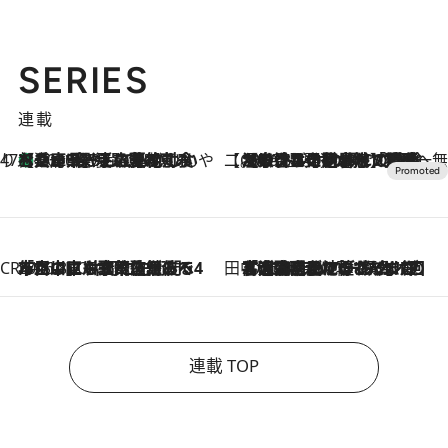
SERIES
連載
47都道府県の手みやげ ひんやりスイーツで夏を満喫
【兵庫県】この夏絶対食べたい 冷やしておいしいおやつ3選 淡路島の恵みをジェラートに集約
2026.8.8
【CREA×星野リゾート】唯一無二。癒しと発見が待つ場所へ
2026.8.7
【トンボの足水浴】ヒノキの香りに包まれて涼感マックス！約13℃の湧水かけ流しを避暑地「星野温泉 トンボの湯」で体験
CREA'S CHOICE
2026.8.7
「立川にも歌舞伎があるんだよ」 片岡仁左衛門・市川中車ら豪華座組みで4年目の立川立飛歌舞伎へ
田中稲の勝手に再ブーム
2026.8.7
「湘南乃風に憧れて」観客大盛上がりの“タオル回し”に、ラッパー顔負けの高速歌唱まで…さだまさし（74）のアグレッシブすぎる現在地
連載 TOP