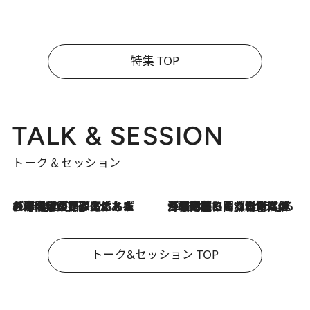
特集 TOP
TALK & SESSION
トーク＆セッション
2026.8.3
「今後値上げがあるとすれば…」「リスクがあるのは今年の冬」エネルギー専門家が語る、ホルムズ海峡封鎖が家庭にもたらす“ある心配”
2026.8.3
「住宅建てられない…」「サーチャージ料の高値が続いている」ホルムズ海峡封鎖による影響はいつまで続く？《エネルギー専門家に聞く“どうなる日本の暮らし”》
トーク&セッション TOP