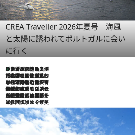
CREA Traveller 2026年夏号 海風
と太陽に誘われてポルトガルに会い
に行く
リスボンの絶品スイーツ「パステル・デ・ナタ」とは？ポルトガル伝統の奥深い世界へ
2026.8.8
2026.7.27
「私の祖国はポルトガル語です」国民的詩人フェルナンド・ペソアと、彼が愛した文学の街を歩く
2026.7.26
ポルトガル近海が育む極上の海の幸。キリリと冷えた白ワインと愉しむ、シーフード専門店の贅沢
2026.7.22
伝統の味をモダンに昇華。高感度な地元客が集う、リスボンの最旬ガストロノミー
2026.7.21
大航海時代の栄華から、震災、独裁、そして革命へ。ポルトガル・首都リスボンの石畳に刻まれた「歴史の光と影」
2026.7.13
エッセイ・ヤマザキマリ「慎ましくも美しき国 ポルトガル」