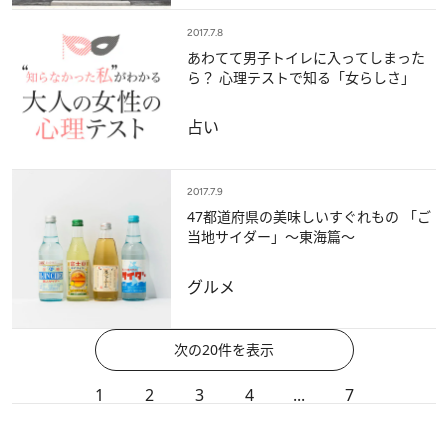
2017.7.8
あわてて男子トイレに入ってしまった
ら？ 心理テストで知る「女らしさ」
占い
2017.7.9
47都道府県の美味しいすぐれもの 「ご
当地サイダー」～東海篇～
グルメ
次の20件を表示
1
2
3
4
...
7