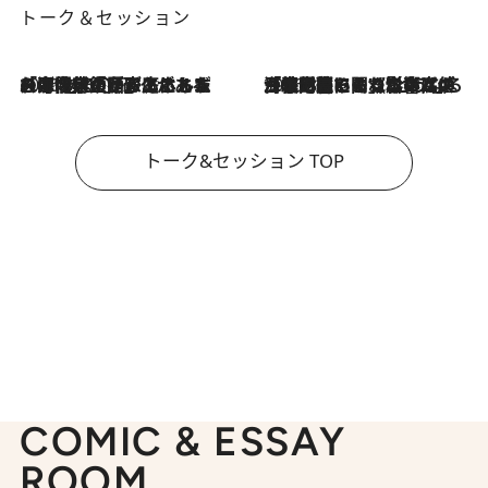
トーク＆セッション
2026.8.3
「今後値上げがあるとすれば…」「リスクがあるのは今年の冬」エネルギー専門家が語る、ホルムズ海峡封鎖が家庭にもたらす“ある心配”
2026.8.3
「住宅建てられない…」「サーチャージ料の高値が続いている」ホルムズ海峡封鎖による影響はいつまで続く？《エネルギー専門家に聞く“どうなる日本の暮らし”》
トーク&セッション TOP
COMIC & ESSAY
ROOM