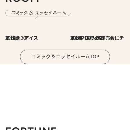
2026.7.30
第15話 アイス
2026.7.30
第8回「同人誌即売会にチャレンジ その2」
コミック＆エッセイルームTOP