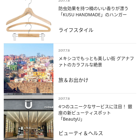
2017.7.8
防虫効果を持つ楠のいい香りが漂う
「KUSU HANDMADE」のハンガー
ライフスタイル
2017.7.8
メキシコでもっとも美しい街 グアナフ
ァトのカラフルな絶景
旅＆お出かけ
2017.7.8
4つのユニークなサービスに注目！ 銀
座の新ビューティスポット
「BeautyU」
ビューティ＆ヘルス