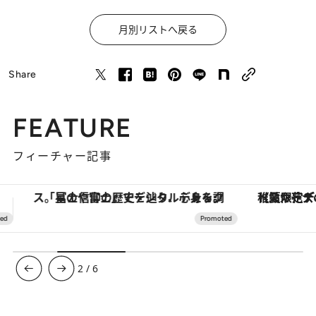
月別リストへ戻る
Share
FEATURE
フィーチャー記事
【夏限定ディナーコース】旬を迎える稚鮎や花ズッキーニなどをイタリア・トスカーナの郷土料理の手法で満喫！
ヴァシュロン・コンスタンタン
3
/
6