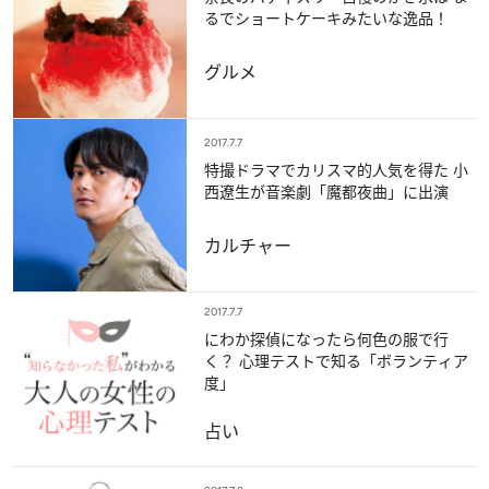
るでショートケーキみたいな逸品！
グルメ
2017.7.7
特撮ドラマでカリスマ的人気を得た 小
西遼生が音楽劇「魔都夜曲」に出演
カルチャー
2017.7.7
にわか探偵になったら何色の服で行
く？ 心理テストで知る「ボランティア
度」
占い