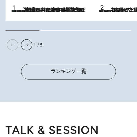
「最後に見られてよかった」上野動物園の東園パンダ舎が解体前に特別公開。8月16日まで延長されたパネル展と共に辿る“半世紀”のパンダ飼育《解体工事の図面あり》
2026.8.8
2026.8.5
【阿川佐和子さんの年とる力】なぜ70代で始めた趣味は“こんなに楽しい”のか？ ピアノ、俳句…スランプに陥っても続けられる“ある秘訣”とは
1 / 5
ランキング一覧
TALK & SESSION