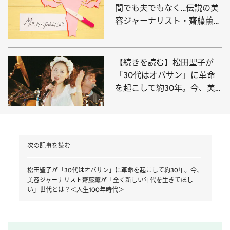
間でも夫でもなく…伝説の美
容ジャーナリスト・齋藤薫が
閉経後に気づいた“人生100
年時代”に本当に大切な「一
生もの」
【続きを読む】松田聖子が
「30代はオバサン」に革命
を起こして約30年。今、美
容ジャーナリスト齋藤薫が
「全く新しい年代を生きてほ
しい」世代とは？＜人生100
年時代＞
次の記事を読む
松田聖子が「30代はオバサン」に革命を起こして約30年。今、
美容ジャーナリスト齋藤薫が「全く新しい年代を生きてほし
い」世代とは？＜人生100年時代＞