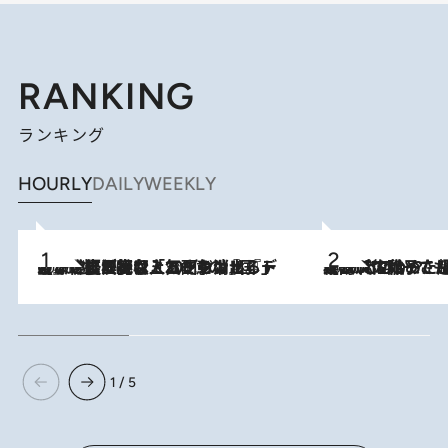
RANKING
ランキング
HOURLY
DAILY
WEEKLY
2026.8.5
【なぜ吉沢亮は「気配を消せる」のか？】興行収入208億の『国宝』を経て挑むミュージカル『ディア・エヴァン・ハンセン』。トップ俳優が舞台上でさらけ出した“孤独”とは
2026.8.5
【阿川佐和子さんの年とる力】なぜ70代で始めた趣味は“こんなに楽しい”のか？ ピアノ、俳句…スランプに陥っても続けられる“ある秘訣”とは
1 / 5