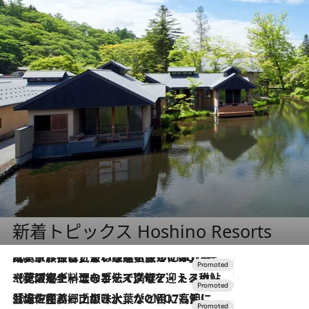
新着トピックス Hoshino Resorts
2026.7.31
【ホテル帰省】という選択肢をOMOが提案。家族とほどよい距離を保つには「昼は実家、夜は気兼ねなくホテルで！」
2026.7.24
【夏限定ディナーコース】旬を迎える稚鮎や花ズッキーニなどをイタリア・トスカーナの郷土料理の手法で満喫！
2026.7.17
「土佐和ハーブかき氷」がOMO7高知に登場！生姜、山椒、大葉など目にも舌にも涼を呼ぶ郷土の味