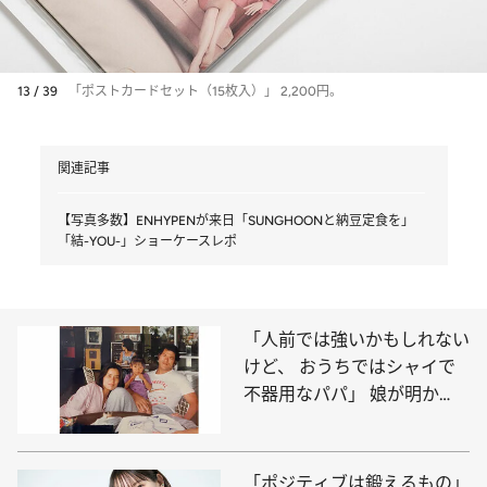
13 / 39
「ポストカードセット（15枚入）」 2,200円。
関連記事
【写真多数】ENHYPENが来日「SUNGHOONと納豆定食を」
「結-YOU-」ショーケースレポ
「人前では強いかもしれない
けど、 おうちではシャイで
不器用なパパ」 娘が明か
す、アントニオ猪木の素顔
「ポジティブは鍛えるもの」