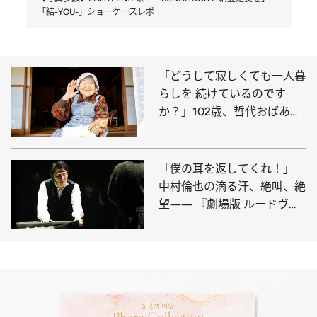
「結-YOU-」ショーケースレポ
「どうして寂しくても一人暮
らしを 続けているのです
か？」102歳、哲代おばあち
ゃんの弱気の虫の退治法
「僕の耳を返してくれ！」
中村倫也の滴る汗、絶叫、絶
望―― 『劇場版 ルードヴィ
ヒ』の熱演