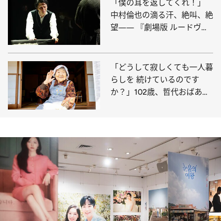
「僕の耳を返してくれ！」
中村倫也の滴る汗、絶叫、絶
望―― 『劇場版 ルードヴィ
ヒ』の熱演
「どうして寂しくても一人暮
らしを 続けているのです
か？」102歳、哲代おばあち
ゃんの弱気の虫の退治法