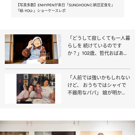
【写真多数】ENHYPENが来日「SUNGHOONと納豆定食を」
「結-YOU-」ショーケースレポ
「どうして寂しくても一人暮
らしを 続けているのです
か？」102歳、哲代おばあち
ゃんの弱気の虫の退治法
「人前では強いかもしれない
けど、 おうちではシャイで
不器用なパパ」 娘が明か
す、アントニオ猪木の素顔