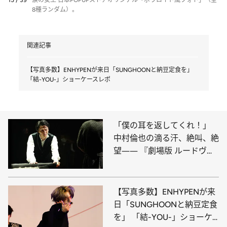
15 / 39
涙の女王 日本POPUPストアオリジナル「ポラロイド風フォト」（全
8種ランダム）。
関連記事
【写真多数】ENHYPENが来日「SUNGHOONと納豆定食を」
「結-YOU-」ショーケースレポ
「僕の耳を返してくれ！」
中村倫也の滴る汗、絶叫、絶
望―― 『劇場版 ルードヴィ
ヒ』の熱演
【写真多数】ENHYPENが来
日「SUNGHOONと納豆定食
を」 「結-YOU-」ショーケ