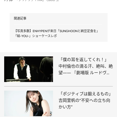
関連記事
【写真多数】ENHYPENが来日「SUNGHOONと納豆定食を」
「結-YOU-」ショーケースレポ
「僕の耳を返してくれ！」
中村倫也の滴る汗、絶叫、絶
望―― 『劇場版 ルードヴィ
ヒ』の熱演
「ポジティブは鍛えるもの」
吉岡里帆の“不安への立ち向
かい方”