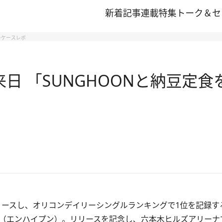
新着記事
連載
特集
トーク＆セ
ョーケースレポ
来日 「SUNGHOONと納豆定食
をリリースし、オリコンデイリーシングルランキングで1位を記録
EN（エンハイプン）。リリースを記念し、六本木ヒルズアリーナ