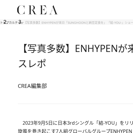
トップ
カルチャー
【写真多数】ENHYPENが来日「SUNGHOONと納豆定食を」 「結-YOU-」シ
【写真多数】ENHYPENが
スレポ
CREA編集部
2023年9月5日に日本3rdシングル「結-YOU」
旋風を巻き起こす7人組グローバルグループENHYP