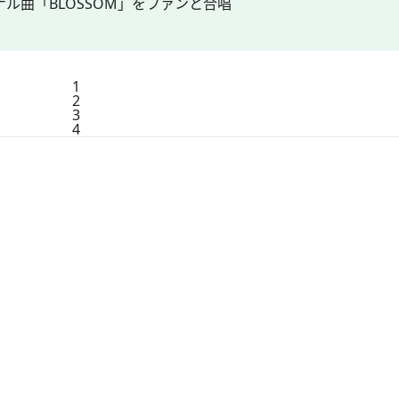
ル曲「BLOSSOM」をファンと合唱
1
2
3
4