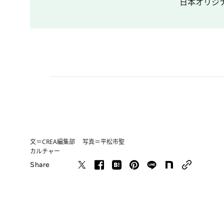
日本オリジナ
文＝CREA編集部 写真＝平松市聖
カルチャー
Share