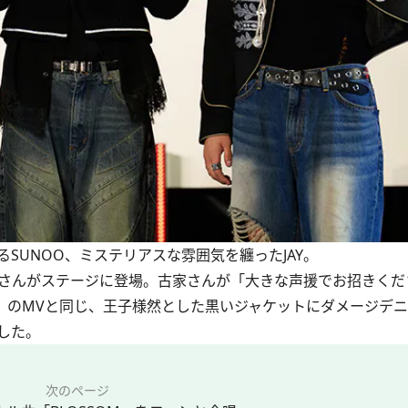
るSUNOO、ミステリアスな雰囲気を纏ったJAY。
亨さんがステージに登場。古家さんが「大きな声援でお招きく
e ver.]」のMVと同じ、王子様然とした黒いジャケットにダメージ
した。
次のページ