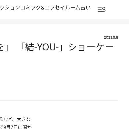
ッション
コミック&エッセイルーム
占い
2023.9.8
を」 「結-YOU-」ショーケー
するなど、大きな
で9月7日に開か