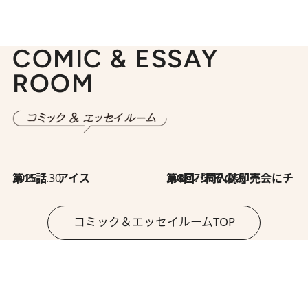
COMIC & ESSAY
ROOM
2026.7.30
第15話 アイス
2026.7.30
第8回「同人誌即売会にチャレンジ その2」
コミック＆エッセイルームTOP