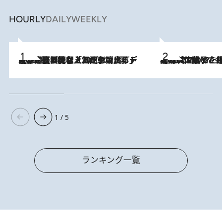
HOURLY
DAILY
WEEKLY
2026.8.5
【なぜ吉沢亮は「気配を消せる」のか？】興行収入208億の『国宝』を経て挑むミュージカル『ディア・エヴァン・ハンセン』。トップ俳優が舞台上でさらけ出した“孤独”とは
2026.8.5
【阿川佐和子さんの年とる力】なぜ70代で始めた趣味は“こんなに楽しい”のか？ ピアノ、俳句…スランプに陥っても続けられる“ある秘訣”とは
1 / 5
ランキング一覧