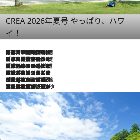
CREA 2026年夏号 やっぱり、ハワ
イ！
「荷物が増えるほど旅ストレスは増す」美容ジャーナリストがたどり着いた最終結論。“化粧品を劇的に減らす”感動の凝縮美容とは
10 Hours Ago
「旅先には金髪ウィッグを持参」日本と同じメイクでは損してる!? 美容ジャーナリストが提案する“掟破りの旅美容”とは
10 Hours Ago
【厳選旅コスメ】「身軽さ＆UV対策重視！」ヘアアーティストshucoが選んだ夏旅ベストコスメを発表【Mサイズジップ】
10 Hours Ago
2026.8.5
【厳選旅コスメ】国内をあちこち移動する河井菜摘が選んだ夏旅ベストコスメ発表！「リラックスアイテムはマスト」【Mサイズジップ】
2026.8.4
【厳選旅コスメ】「紫外線＆乾燥対策しながらメイク感も！」ヘア＆メイクGeorgeが選んだ夏旅ベストコスメを発表！【Mサイズジップ】
2026.8.3
【厳選旅コスメ】「保湿もタイパ重視！」“サウナ好き”タレント清水みさとが愛用する夏旅ベストコスメを発表！【Mサイズジップ】