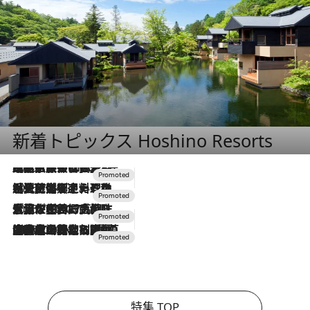
新着トピックス Hoshino Resorts
2026.7.31
【ホテル帰省】という選択肢をOMOが提案。家族とほどよい距離を保つには「昼は実家、夜は気兼ねなくホテルで！」
2026.7.24
【夏限定ディナーコース】旬を迎える稚鮎や花ズッキーニなどをイタリア・トスカーナの郷土料理の手法で満喫！
2026.7.17
「土佐和ハーブかき氷」がOMO7高知に登場！生姜、山椒、大葉など目にも舌にも涼を呼ぶ郷土の味
2026.7.10
NEW OPEN！【界 草津】名湯の地に誕生。趣の異なる2種の温泉と上州ならではの会席・蕎麦割烹など美食を味わう究極の癒やし旅
特集 TOP