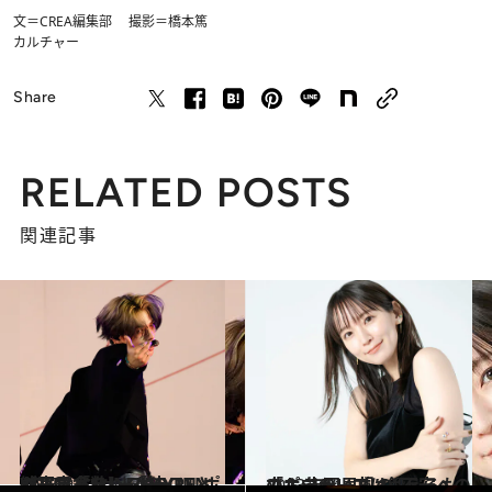
文＝CREA編集部 撮影＝橋本篤
カルチャー
Share
RELATED POSTS
関連記事
2023.9.8
【写真多数】ENHYPENが来日「SUNGHOONと納豆定食を」 「結-YOU-」ショーケースレポ
カルチャー
2023.10.1
「ポジティブは鍛えるもの」 吉岡里帆の“不安への立ち向かい方”
カルチャー