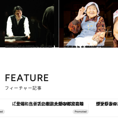
2023.2.24
「僕の耳を返してくれ！」 中村倫也の滴る汗、絶叫、絶望―― 『劇場版 ルードヴィヒ』の熱演
カルチャー
2023.2.4
「どうして寂しくても一人暮らしを 続けているのですか？」102歳、哲代おばあちゃんの弱気の虫の退治法
カルチャー
FEATURE
フィーチャー記事
「土佐和ハーブかき氷」がOMO7高知に登場！生姜、山椒、大葉など目にも舌にも涼を呼ぶ郷土の味
ヴァシュロン・コンスタンタン