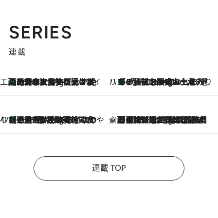
SERIES
連載
工藤まやのおもてなしハワイ
【ハワイ土産】ローカルの絶大な支持で復活！ 絶品の幻クッキー《元ファンの日本人女性が受け継いだ名店》
10 Hours Ago
ハワイ賢者 リサのお気に入りリスト
あの伝説の限定トートも！ リニューアルした「ディーン＆デルーカ ハワイ」で必須のお土産8選
10 Hours Ago
47都道府県の手みやげ ひんやりスイーツで夏を満喫
【三重県】この夏絶対食べたい 冷やしておいしいおやつ3選 お餅×アイスの新感覚スイーツ
10 Hours Ago
齋藤 薫 美容脳ルネサンス
「荷物が増えるほど旅ストレスは増す」美容ジャーナリストがたどり着いた最終結論。“化粧品を劇的に減らす”感動の凝縮美容とは
10 Hours Ago
連載 TOP