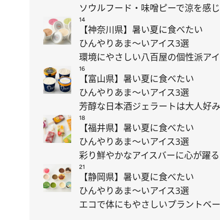
ソウルフード・味噌ピーで涼を感
14
【神奈川県】暑い夏に食べたい
ひんやりあま～いアイス3選
環境にやさしい八百屋の個性派アイ
16
【富山県】暑い夏に食べたい
ひんやりあま～いアイス3選
芳醇な日本酒ジェラートは大人好
18
【福井県】暑い夏に食べたい
ひんやりあま～いアイス3選
彩り鮮やかなアイスバーに心が躍る
21
【静岡県】暑い夏に食べたい
ひんやりあま～いアイス3選
エコで体にもやさしいプラントベ