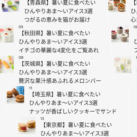
【青森県】暑い夏に食べたい
【
ひんやりあま～いアイス3選
ひ
つがるの恵みを猫がお届け
心
05
0
【秋田県】暑い夏に食べたい
ひんやりあま～いアイス3選
イチゴの華麗な4変化をご覧あれ
08
【茨城県】暑い夏に食べたい
ひんやりあま～いアイス3選
贅沢な果汁感あふれるメロンバー
11
【埼玉県】暑い夏に食べたい
ひんやりあま～いアイス3選
ナッツが香ばしいクッキーでサンド
13
【東京都】暑い夏に食べたい
ひんやりあま～いアイス3選