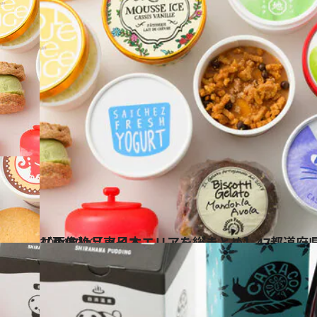
2024.7.20
【画像】【東日本エリアを総まとめ】47都道府県の手土産 おうちで楽しめる絶品アイス
グルメ