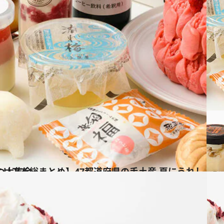
しい！ ひんやりおやつ大集合