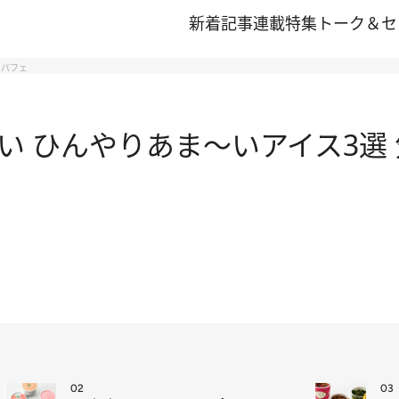
新着記事
連載
特集
トーク＆セ
トパフェ
い ひんやりあま～いアイス3選
02
03