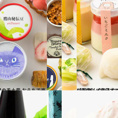
2023.7.14
【画像】【東日本エリアを総まとめ】47都道府県の手土産 夏にうれ
グルメ