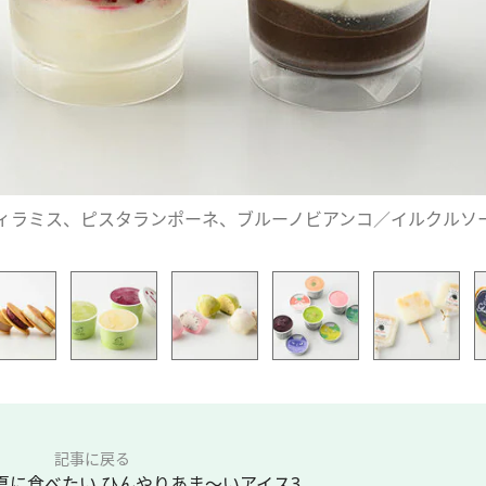
ティラミス、ピスタランポーネ、ブルーノビアンコ／イルクルソ
記事に戻る
に食べたい ひんやりあま～いアイス3...