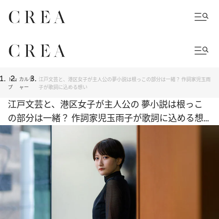
トッ
カルチ
江戸文芸と、港区女子が主人公の夢小説は根っこの部分は一緒？ 作詞家児玉雨
プ
ャー
子が歌詞に込める想い
江戸文芸と、港区女子が主人公の 夢小説は根っこ
の部分は一緒？ 作詞家児玉雨子が歌詞に込める想
い