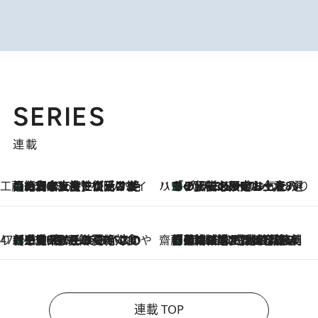
SERIES
連載
工藤まやのおもてなしハワイ
【ハワイ土産】ローカルの絶大な支持で復活！ 絶品の幻クッキー《元ファンの日本人女性が受け継いだ名店》
2026.8.6
ハワイ賢者 リサのお気に入りリスト
あの伝説の限定トートも！ リニューアルした「ディーン＆デルーカ ハワイ」で必須のお土産8選
2026.8.6
47都道府県の手みやげ ひんやりスイーツで夏を満喫
【三重県】この夏絶対食べたい 冷やしておいしいおやつ3選 お餅×アイスの新感覚スイーツ
2026.8.6
齋藤 薫 美容脳ルネサンス
「荷物が増えるほど旅ストレスは増す」美容ジャーナリストがたどり着いた最終結論。“化粧品を劇的に減らす”感動の凝縮美容とは
2026.8.6
連載 TOP