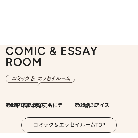
COMIC & ESSAY
ROOM
2026.7.30
第8回「同人誌即売会にチャレンジ その2」
2026.7.30
第15話 アイス
コミック＆エッセイルームTOP