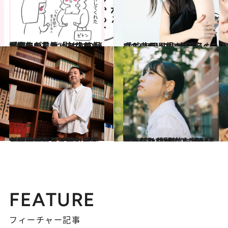
2023.10.7
大人になると「友だち」が難しい… ヒット中の「大人の友情」マンガ 担当編集が見た“仲よしの秘訣”
カルチャー
2023.10.1
「ポジティブは鍛えるもの」 吉岡里帆の“不安への立ち向かい方”
カルチャー
2023.9.23
エッセイ『ちょっと不運なほうが生活は楽しい』でアンガールズ田中卓志が明かした、プロポーズで頑張ったこと
カルチャー
2023.10.3
「恋にはなってほしくないふたり」 中井友望が演じた“尊い関係”。 ともに上京した幼馴染との思い出も
カルチャー
FEATURE
フィーチャー記事