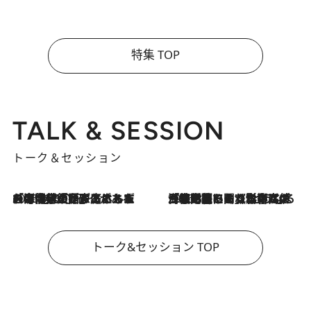
特集 TOP
TALK & SESSION
トーク＆セッション
2026.8.3
「今後値上げがあるとすれば…」「リスクがあるのは今年の冬」エネルギー専門家が語る、ホルムズ海峡封鎖が家庭にもたらす“ある心配”
2026.8.3
「住宅建てられない…」「サーチャージ料の高値が続いている」ホルムズ海峡封鎖による影響はいつまで続く？《エネルギー専門家に聞く“どうなる日本の暮らし”》
トーク&セッション TOP