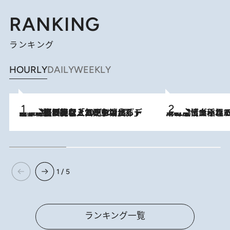
RANKING
ランキング
HOURLY
DAILY
WEEKLY
2026.8.5
【なぜ吉沢亮は「気配を消せる」のか？】興行収入208億の『国宝』を経て挑むミュージカル『ディア・エヴァン・ハンセン』。トップ俳優が舞台上でさらけ出した“孤独”とは
2026.8.5
下町風情あふれる台北屈指の人気エリア・大稲埕でセンスのいい台湾土産《ヴィン
1 / 5
ランキング一覧