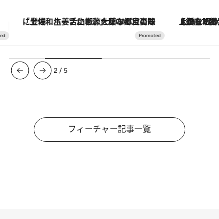
【銀座で出合う最旬美容】美髪ケアや上質な眠り…セルフケアのアップデートから、特別な名入れギフトまで。大人のための「ReFa GINZA」クルーズ
3
/
5
フィーチャー記事一覧