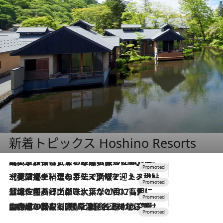
新着トピックス Hoshino Resorts
2026.7.31
【ホテル帰省】という選択肢をOMOが提案。家族とほどよい距離を保つには「昼は実家、夜は気兼ねなくホテルで！」
2026.7.24
【夏限定ディナーコース】旬を迎える稚鮎や花ズッキーニなどをイタリア・トスカーナの郷土料理の手法で満喫！
2026.7.17
「土佐和ハーブかき氷」がOMO7高知に登場！生姜、山椒、大葉など目にも舌にも涼を呼ぶ郷土の味
2026.7.10
NEW OPEN！【界 草津】名湯の地に誕生。趣の異なる2種の温泉と上州ならではの会席・蕎麦割烹など美食を味わう究極の癒やし旅