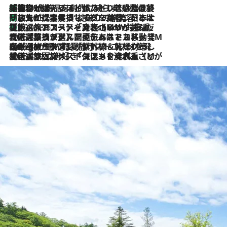
「荷物が増えるほど旅ストレスは増す」美容ジャーナリストがたどり着いた最終結論。“化粧品を劇的に減らす”感動の凝縮美容とは
2026.8.6
「旅先には金髪ウィッグを持参」日本と同じメイクでは損してる!? 美容ジャーナリストが提案する“掟破りの旅美容”とは
2026.8.6
【厳選旅コスメ】「身軽さ＆UV対策重視！」ヘアアーティストshucoが選んだ夏旅ベストコスメを発表【Mサイズジップ】
2026.8.6
2026.8.5
【厳選旅コスメ】国内をあちこち移動する河井菜摘が選んだ夏旅ベストコスメ発表！「リラックスアイテムはマスト」【Mサイズジップ】
2026.8.4
【厳選旅コスメ】「紫外線＆乾燥対策しながらメイク感も！」ヘア＆メイクGeorgeが選んだ夏旅ベストコスメを発表！【Mサイズジップ】
2026.8.3
【厳選旅コスメ】「保湿もタイパ重視！」“サウナ好き”タレント清水みさとが愛用する夏旅ベストコスメを発表！【Mサイズジップ】