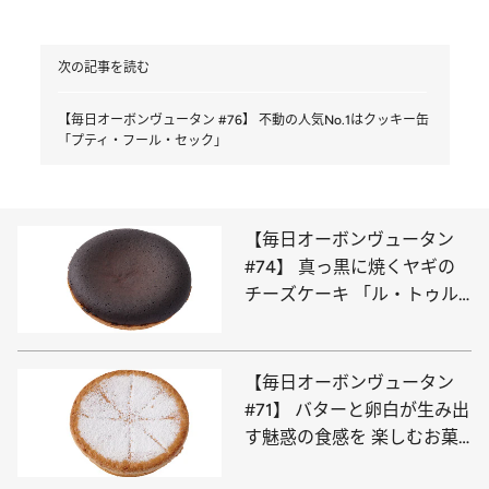
次の記事を読む
【毎日オーボンヴュータン #76】 不動の人気No.1はクッキー缶
「プティ・フール・セック」
【毎日オーボンヴュータン
#74】 真っ黒に焼くヤギの
チーズケーキ 「ル・トゥル
ト・フロマージュ」
【毎日オーボンヴュータン
#71】 バターと卵白が生み出
す魅惑の食感を 楽しむお菓
子「サン・ロラン」