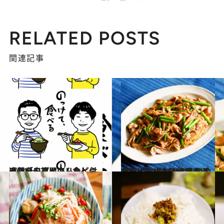
RELATED POSTS
関連記事
2024.12.27
連載「のっけて、食べる」白央篤司さん＆しらいのりこさんのレシピ付きフードダイアリー
グルメ
2022.9.10
【大人なソース焼きそばレシピ】 具材はにんにくの芽・まいたけ・豚肉 冷えたビールと一緒にどうぞ
グルメ