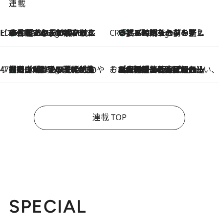
連載
ビューティいいもの集め EDITORS' BEST
35℃超えの日の夜、枕にひと吹き！ BAUMのルームスプレーが、ひのきの香りで心まで解きほぐす
5 Hours Ago
CREA'S CHOICE
「眠る時刻をセットする」——眠りの前を整える、バルミューダの新しいアプローチ
5 Hours Ago
47都道府県の手みやげ ひんやりスイーツで夏を満喫
【岡山県】この夏絶対食べたい 冷やしておいしいおやつ3選 フルーツが主役のプリンやアイスが勢揃い
5 Hours Ago
そおだよおこの関西おいしい、おやつ紀行
2026.8.9
［大阪府箕面市］一皿一皿目の前で仕上げられる、料理を巧みに組み込んだアシェットデセールコース「ミチル アシェット デセール（Michiru assiette dessert）」
連載 TOP
SPECIAL