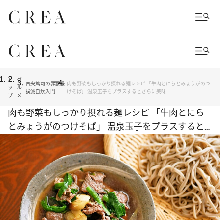
ト
グ
白央篤司の罪悪感
肉も野菜もしっかり摂れる麺レシピ 「牛肉とにらとみょうがのつ
ッ
ル
撲滅自炊入門
けそば」 温泉玉子をプラスするとさらに美味
プ
メ
肉も野菜もしっかり摂れる麺レシピ 「牛肉とにら
とみょうがのつけそば」 温泉玉子をプラスすると
さらに美味