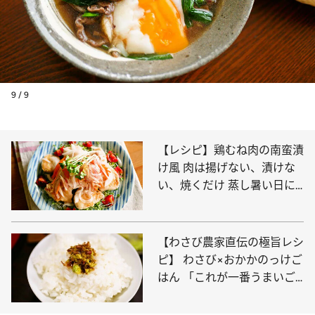
9 / 9
【レシピ】鶏むね肉の南蛮漬
け風 肉は揚げない、漬けな
い、焼くだけ 蒸し暑い日に
ピッタリ！
【わさび農家直伝の極旨レシ
ピ】 わさび×おかかのっけご
はん 「これが一番うまいご
はんの食べ方」