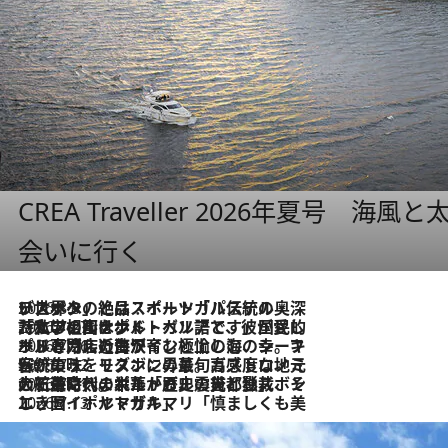
CREA Traveller 2026年夏号
会いに行く
2026.8.8
リスボンの絶品スイーツ「パステル・デ・ナタ」とは？ポルトガル伝統の奥深い世界へ
2026.7.27
「私の祖国はポルトガル語です」国民的詩人フェルナンド・ペソアと、彼が愛した文学の街を歩く
2026.7.26
ポルトガル近海が育む極上の海の幸。キリリと冷えた白ワインと愉しむ、シーフード専門店の贅沢
2026.7.22
伝統の味をモダンに昇華。高感度な地元客が集う、リスボンの最旬ガストロノミー
2026.7.21
大航海時代の栄華から、震災、独裁、そして革命へ。ポルトガル・首都リスボンの石畳に刻まれた「歴史の光と影」
2026.7.13
エッセイ・ヤマザキマリ「慎ましくも美しき国 ポルトガル」