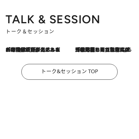
TALK & SESSION
トーク＆セッション
2026.8.3
「今後値上げがあるとすれば…」「リスクがあるのは今年の冬」エネルギー専門家が語る、ホルムズ海峡封鎖が家庭にもたらす“ある心配”
2026.8.3
「住宅建てられない…」「サーチャージ料の高値が続いている」ホルムズ海峡封鎖による影響はいつまで続く？《エネルギー専門家に聞く“どうなる日本の暮らし”》
トーク&セッション TOP