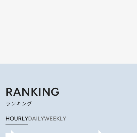
RANKING
ランキング
HOURLY
DAILY
WEEKLY