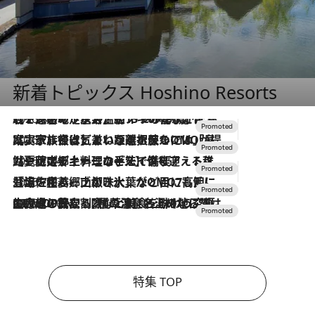
新着トピックス Hoshino Resorts
2026.8.7
【トンボの足水浴】ヒノキの香りに包まれて涼感マックス！約13℃の湧水かけ流しを避暑地「星野温泉 トンボの湯」で体験
2026.7.31
【ホテル帰省】という選択肢をOMOが提案。家族とほどよい距離を保つには「昼は実家、夜は気兼ねなくホテルで！」
2026.7.24
【夏限定ディナーコース】旬を迎える稚鮎や花ズッキーニなどをイタリア・トスカーナの郷土料理の手法で満喫！
2026.7.17
「土佐和ハーブかき氷」がOMO7高知に登場！生姜、山椒、大葉など目にも舌にも涼を呼ぶ郷土の味
2026.7.10
NEW OPEN！【界 草津】名湯の地に誕生。趣の異なる2種の温泉と上州ならではの会席・蕎麦割烹など美食を味わう究極の癒やし旅
特集 TOP