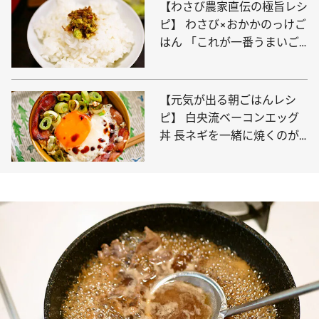
【わさび農家直伝の極旨レシ
ピ】 わさび×おかかのっけご
はん 「これが一番うまいご
はんの食べ方」
【元気が出る朝ごはんレシ
ピ】 白央流ベーコンエッグ
丼 長ネギを一緒に焼くのが
ポイント！