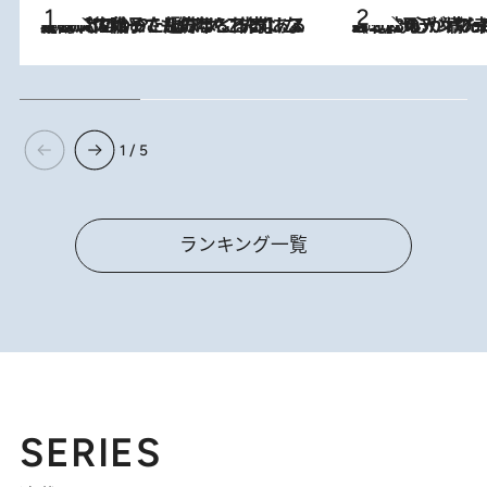
2026.8.5
【阿川佐和子さんの年とる力】なぜ70代で始めた趣味は“こんなに楽しい”のか？ ピアノ、俳句…スランプに陥っても続けられる“ある秘訣”とは
2026.8.8
《北欧の人々の幸福度が高いのは…》元デンマーク親善大使が出会った“心が満たされる暮らし”「いいかげんにヒュッゲしなさい！」
1 / 5
ランキング一覧
SERIES