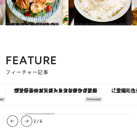
2022.6.7
【レシピ】鶏むね肉の南蛮漬け風 肉は揚げない、漬けない、焼くだけ 蒸し暑い日にピッタリ！
グルメ
2022.10.11
【わさび農家直伝の極旨レシピ】 わさび×おかかのっけごはん 「これが一番うまいごはんの食べ方」
グルメ
FEATURE
フィーチャー記事
「土佐和ハーブかき氷」がOMO7高知に登場！生姜、山椒、大葉など目にも舌にも涼を呼ぶ郷土の味
3
/
6