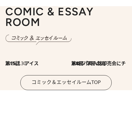
COMIC & ESSAY
ROOM
2026.7.30
第15話 アイス
2026.7.30
第8回「同人誌即売会にチャレンジ その2」
コミック＆エッセイルームTOP