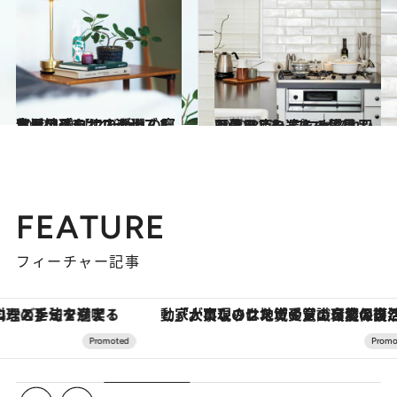
2022.1.10
生活のプロ12人が選んだ 私も地球もサステナブルな日用品 【こだわりの寝室用アイテム10選】
ライフスタイル
2020.12.3
【暮らしの達人の愛用品画像28点】 プロが惚れ込む日用品たちを一気見！
ライフスタイル
FEATURE
フィーチャー記事
「大事なのは地域の意識を変えること」。ロレックス賞受賞の自然保護活動家が実現させたナイジェリアの自然環境の復活
ヴァシュロン・コンスタンタン