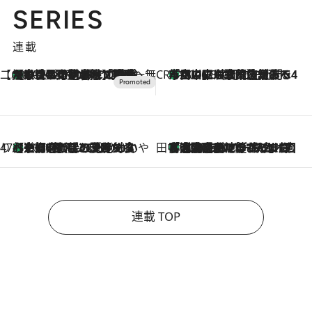
SERIES
連載
【CREA×星野リゾート】唯一無二。癒しと発見が待つ場所へ
【トンボの足水浴】ヒノキの香りに包まれて涼感マックス！約13℃の湧水かけ流しを避暑地「星野温泉 トンボの湯」で体験
2026.8.7
CREA'S CHOICE
「立川にも歌舞伎があるんだよ」 片岡仁左衛門・市川中車ら豪華座組みで4年目の立川立飛歌舞伎へ
2026.8.7
47都道府県の手みやげ ひんやりスイーツで夏を満喫
【京都府】この夏絶対食べたい 冷やしておいしいおやつ3選 ひと口目から心を掴む新緑のテリーヌ
2026.8.7
田中稲の勝手に再ブーム
「湘南乃風に憧れて」観客大盛上がりの“タオル回し”に、ラッパー顔負けの高速歌唱まで…さだまさし（74）のアグレッシブすぎる現在地
2026.8.7
連載 TOP