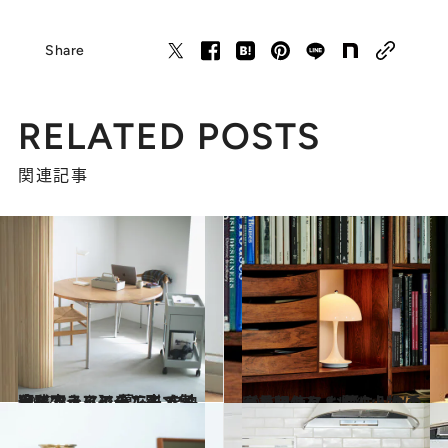
Share
RELATED POSTS
関連記事
2022.3.7
【インテリアの工夫で気分を変える】 暮らしを快適にするアイテムと すぐ実践できるシーン別メソッド
ライフスタイル
2020.4.27
審美眼あり！ 暮らし上手が長年使う お気に入りのインテリア＆収納小物は
ライフスタイル