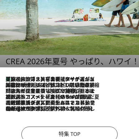
CREA 2026年夏号 やっぱり、ハワイ
【厳選旅コスメ】「多機能アイテムがメイン！」旅好き美容エディターが選んだ夏旅ベストコスメを発表【Mサイズジップ】
2026.8.7
2026.8.6
「荷物が増えるほど旅ストレスは増す」美容ジャーナリストがたどり着いた最終結論。“化粧品を劇的に減らす”感動の凝縮美容とは
2026.8.6
「旅先には金髪ウィッグを持参」日本と同じメイクでは損してる!? 美容ジャーナリストが提案する“掟破りの旅美容”とは
2026.8.6
【厳選旅コスメ】「身軽さ＆UV対策重視！」ヘアアーティストshucoが選んだ夏旅ベストコスメを発表【Mサイズジップ】
2026.8.5
【厳選旅コスメ】国内をあちこち移動する河井菜摘が選んだ夏旅ベストコスメ発表！「リラックスアイテムはマスト」【Mサイズジップ】
2026.8.4
【厳選旅コスメ】「紫外線＆乾燥対策しながらメイク感も！」ヘア＆メイクGeorgeが選んだ夏旅ベストコスメを発表！【Mサイズジップ】
特集 TOP