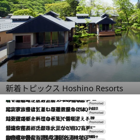
新着トピックス Hoshino Resorts
【トンボの足水浴】ヒノキの香りに包まれて涼感マックス！約13℃の湧水かけ流しを避暑地「星野温泉 トンボの湯」で体験
2026.8.7
2026.7.31
【ホテル帰省】という選択肢をOMOが提案。家族とほどよい距離を保つには「昼は実家、夜は気兼ねなくホテルで！」
2026.7.24
【夏限定ディナーコース】旬を迎える稚鮎や花ズッキーニなどをイタリア・トスカーナの郷土料理の手法で満喫！
2026.7.17
「土佐和ハーブかき氷」がOMO7高知に登場！生姜、山椒、大葉など目にも舌にも涼を呼ぶ郷土の味
2026.7.10
NEW OPEN！【界 草津】名湯の地に誕生。趣の異なる2種の温泉と上州ならではの会席・蕎麦割烹など美食を味わう究極の癒やし旅