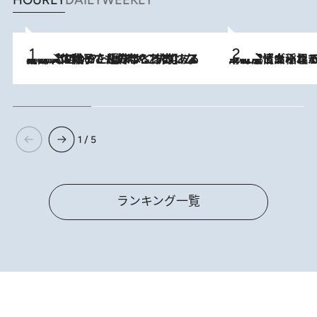
HOURLY
DAILY
WEEKLY
2026.8.5
【阿川佐和子さんの年とる力】なぜ70代で始めた趣味は“こんなに楽しい”のか？ ピアノ、俳句…スランプに陥っても続けられる“ある秘訣”とは
2026.8.5
下町風情あふれる台北屈指の人気エリア・大稲埕でセンスのいい台湾土産《ヴィン
1 / 5
ランキング一覧