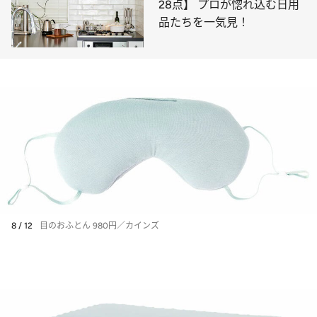
28点】 プロが惚れ込む日用
品たちを一気見！
8 / 12
目のおふとん 980円／カインズ