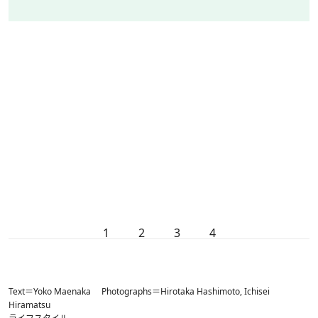
1
2
3
4
Text＝Yoko Maenaka Photographs＝Hirotaka Hashimoto, Ichisei
Hiramatsu