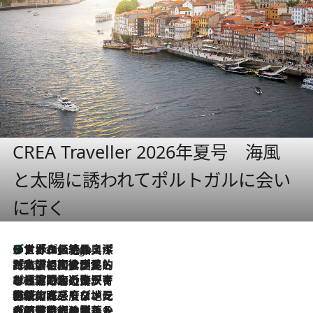
CREA Traveller 2026年夏号 海風
と太陽に誘われてポルトガルに会い
に行く
リスボンの絶品スイーツ「パステル・デ・ナタ」とは？ポルトガル伝統の奥深い世界へ
7 Hours Ago
2026.7.27
「私の祖国はポルトガル語です」国民的詩人フェルナンド・ペソアと、彼が愛した文学の街を歩く
2026.7.26
ポルトガル近海が育む極上の海の幸。キリリと冷えた白ワインと愉しむ、シーフード専門店の贅沢
2026.7.22
伝統の味をモダンに昇華。高感度な地元客が集う、リスボンの最旬ガストロノミー
2026.7.21
大航海時代の栄華から、震災、独裁、そして革命へ。ポルトガル・首都リスボンの石畳に刻まれた「歴史の光と影」