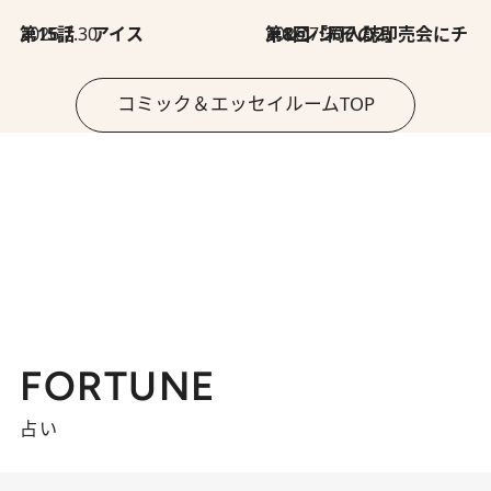
2026.7.30
第15話 アイス
2026.7.30
第8回「同人誌即売会にチャレンジ その2」
コミック＆エッセイルームTOP
FORTUNE
占い