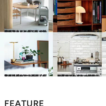
2022.3.7
【インテリアの工夫で気分を変える】 暮らしを快適にするアイテムと すぐ実践できるシーン別メソッド
ライフスタイル
2020.4.27
審美眼あり！ 暮らし上手が長年使う お気に入りのインテリア＆収納小物は
ライフスタイル
2022.1.10
生活のプロ12人が選んだ 私も地球もサステナブルな日用品 【こだわりの寝室用アイテム10選】
ライフスタイル
2020.12.3
【暮らしの達人の愛用品画像28点】 プロが惚れ込む日用品たちを一気見！
ライフスタイル
FEATURE