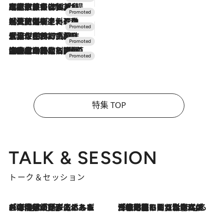
2026.7.31
【ホテル帰省】という選択肢をOMOが提案。家族とほどよい距離を保つには「昼は実家、夜は気兼ねなくホテルで！」
2026.7.24
【夏限定ディナーコース】旬を迎える稚鮎や花ズッキーニなどをイタリア・トスカーナの郷土料理の手法で満喫！
2026.7.17
「土佐和ハーブかき氷」がOMO7高知に登場！生姜、山椒、大葉など目にも舌にも涼を呼ぶ郷土の味
2026.7.10
NEW OPEN！【界 草津】名湯の地に誕生。趣の異なる2種の温泉と上州ならではの会席・蕎麦割烹など美食を味わう究極の癒やし旅
特集 TOP
TALK & SESSION
トーク＆セッション
2026.8.3
「今後値上げがあるとすれば…」「リスクがあるのは今年の冬」エネルギー専門家が語る、ホルムズ海峡封鎖が家庭にもたらす“ある心配”
2026.8.3
「住宅建てられない…」「サーチャージ料の高値が続いている」ホルムズ海峡封鎖による影響はいつまで続く？《エネルギー専門家に聞く“どうなる日本の暮らし”》