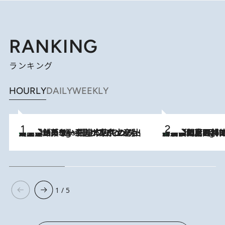
RANKING
ランキング
HOURLY
DAILY
WEEKLY
【間違いのない王道・東京土産】資生堂パーラー 銀座本店でのみ出会える銘菓5選《極上プディング・濃厚チーズケーキ・ボンボンショコラほか》
7 Hours Ago
「最後に見られてよかった」上野動物園の東園パンダ舎が解体前に特別公開。8月16日まで延長されたパネル展と共に辿る“半世紀”のパンダ飼育《解体工事の図面あり》
7 Hours Ago
1 / 5