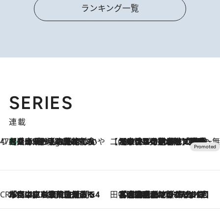
ランキング一覧
SERIES
連載
47都道府県の手みやげ ひんやりスイーツで夏を満喫
【兵庫県】この夏絶対食べたい 冷やしておいしいおやつ3選 淡路島の恵みをジェラートに集約
7 Hours Ago
【CREA×星野リゾート】唯一無二。癒しと発見が待つ場所へ
2026.8.7
【トンボの足水浴】ヒノキの香りに包まれて涼感マックス！約13℃の湧水かけ流しを避暑地「星野温泉 トンボの湯」で体験
CREA'S CHOICE
2026.8.7
「立川にも歌舞伎があるんだよ」 片岡仁左衛門・市川中車ら豪華座組みで4年目の立川立飛歌舞伎へ
田中稲の勝手に再ブーム
2026.8.7
「湘南乃風に憧れて」観客大盛上がりの“タオル回し”に、ラッパー顔負けの高速歌唱まで…さだまさし（74）のアグレッシブすぎる現在地