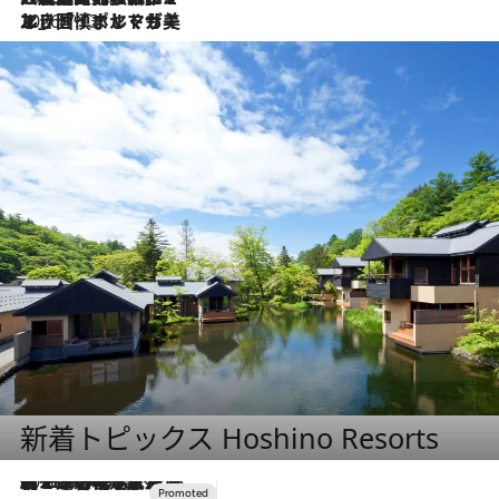
2026.7.13
エッセイ・ヤマザキマリ「慎ましくも美しき国 ポルトガル」
新着トピックス Hoshino Resorts
2026.8.7
【トンボの足水浴】ヒノキの香りに包まれて涼感マックス！約13℃の湧水かけ流しを避暑地「星野温泉 トンボの湯」で体験