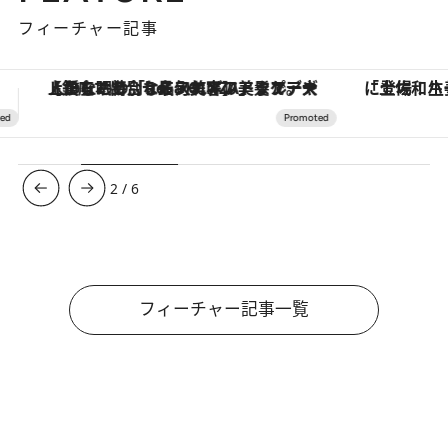
フィーチャー記事
「土佐和ハーブかき氷」がOMO7高知に登場！生姜、山椒、大葉など目にも舌にも涼を呼ぶ郷土の味
3
/
6
フィーチャー記事一覧