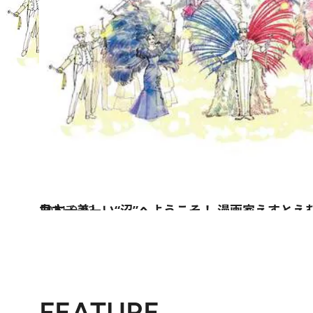
2021.9.23
日本一美しい“沼”へようこそ！ 漫画家えすとえむが語る宝塚歌劇の魅力
カルチャー
FEATURE