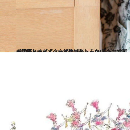
2021.11.3
元宝塚トップスター・珠城りょうの 新たな挑戦【後編・動画あり】 「頑張りすぎず、自然体で楽しみたい」
カルチャー