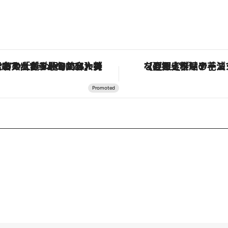
【銀座で出合う最旬美容】美髪ケアや上質な眠り…セルフケアのアップデートから、特別な名入れギフトまで。大人のための「ReFa GINZA」クルーズ
【夏限定ディナーコース】旬を迎える稚鮎や花ズッキーニなどをイタリア・ト