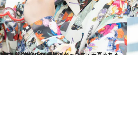
派ジェンヌ・天真みちる【前編】 「スターじゃない私だからできること」