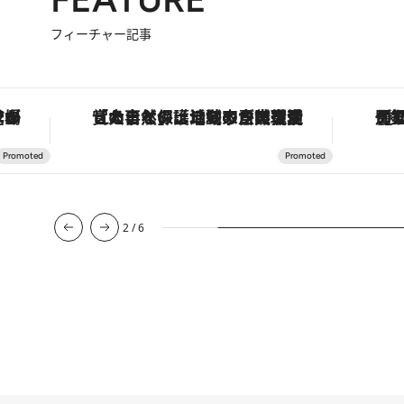
フィーチャー記事
・オートマティック」。旅愛好家のお気に入りコレクションから、ジェンダーレスな新作が登場
「大事なのは地域の意識を変えること」。ロレックス賞受賞の自然保護活動家が実現させたナイジェリアの自然環境の復活
2
/
6