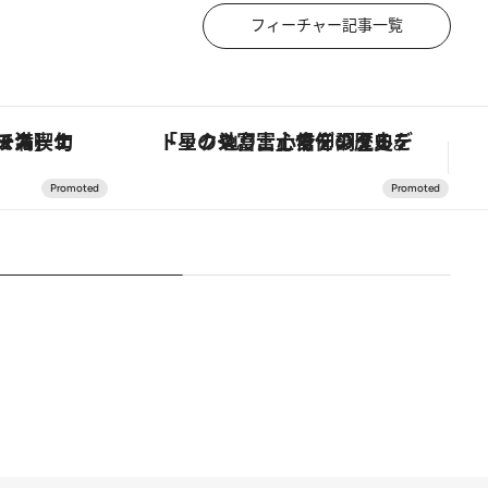
フィーチャー記事一覧
スカーナの郷土料理の手法で満喫！
「星のや富士」でデジタルデトックス。冨士信仰の歴史を辿り、心身を調える。