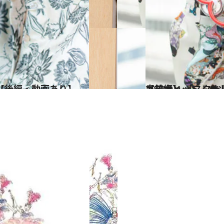
2021.9.4
書籍大ヒット！“おじさん役”を究めた 個性
カルチャー