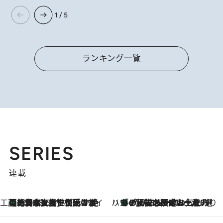
1 / 5
ランキング一覧
SERIES
連載
工藤まやのおもてなしハワイ
【ハワイ土産】ローカルの絶大な支持で復活！ 絶品の幻クッキー《元ファンの日本人女性が受け継いだ名店》
2026.8.6
ハワイ賢者 リサのお気に入りリスト
あの伝説の限定トートも！ リニューアルした「ディーン＆デルーカ ハワイ」で必須のお土産8選
2026.8.6