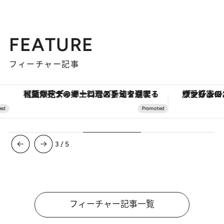
FEATURE
フィーチャー記事
【夏限定ディナーコース】旬を迎える稚鮎や花ズッキーニなどをイタリア・トスカーナの郷土料理の手法で満喫！
ヴァシュロン・コンスタンタン
3
/
5
フィーチャー記事一覧