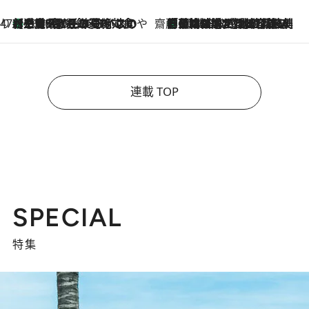
47都道府県の手みやげ ひんやりスイーツで夏を満喫
【三重県】この夏絶対食べたい 冷やしておいしいおやつ3選 お餅×アイスの新感覚スイーツ
2026.8.6
齋藤 薫 美容脳ルネサンス
「荷物が増えるほど旅ストレスは増す」美容ジャーナリストがたどり着いた最終結論。“化粧品を劇的に減らす”感動の凝縮美容とは
2026.8.6
連載 TOP
SPECIAL
特集