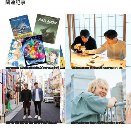
関連記事
2020.8.2
テレ東・佐久間宣行Pが愛する作品群 面白くて奥深い“エンタメ詰め合わせ”
カルチャー
2020.6.6
《完全版》佐久間P×ハライチ岩井 娘の弁当用にふりかけが届くなんて！
カルチャー
2020.6.16
お笑い芸人のYouTube&ラジオが激熱 偏愛編集者が注目する次世代スターは？
カルチャー
2021.7.17
三四郎相田と愛猫2匹の穏やかな日常 「僕、犬派だったんですけど...(笑)」
カルチャー