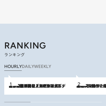
RANKING
ランキング
HOURLY
DAILY
WEEKLY
2026.8.5
【なぜ吉沢亮は「気配を消せる」のか？】興行収入208億の『国宝』を経て挑むミュージカル『ディア・エヴァン・ハンセン』。トップ俳優が舞台上でさらけ出した“孤独”とは
2026.8.5
【阿川佐和子さんの年とる力】なぜ70代で始めた趣味は“こんなに楽しい”のか？ ピアノ、俳句…スランプに陥っても続けられる“ある秘訣”とは