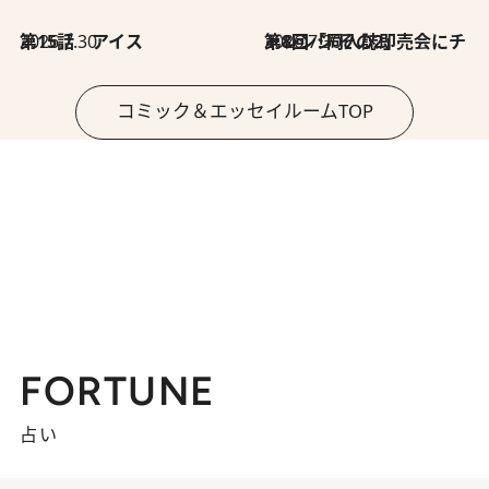
2026.7.30
第15話 アイス
2026.7.30
第8回「同人誌即売会にチャレンジ その2」
コミック＆エッセイルームTOP
FORTUNE
占い