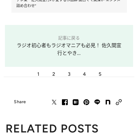
詰め合わせ”
記事に戻る
ラジオ初心者もラジオマニアも必見！ 佐久間宣
行とやき...
1
2
3
4
5
Share
RELATED POSTS