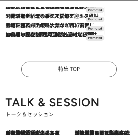
2026.7.31
【ホテル帰省】という選択肢をOMOが提案。家族とほどよい距離を保つには「昼は実家、夜は気兼ねなくホテルで！」
2026.7.24
【夏限定ディナーコース】旬を迎える稚鮎や花ズッキーニなどをイタリア・トスカーナの郷土料理の手法で満喫！
2026.7.17
「土佐和ハーブかき氷」がOMO7高知に登場！生姜、山椒、大葉など目にも舌にも涼を呼ぶ郷土の味
2026.7.10
NEW OPEN！【界 草津】名湯の地に誕生。趣の異なる2種の温泉と上州ならではの会席・蕎麦割烹など美食を味わう究極の癒やし旅
特集 TOP
TALK & SESSION
トーク＆セッション
2026.8.3
「今後値上げがあるとすれば…」「リスクがあるのは今年の冬」エネルギー専門家が語る、ホルムズ海峡封鎖が家庭にもたらす“ある心配”
2026.8.3
「住宅建てられない…」「サーチャージ料の高値が続いている」ホルムズ海峡封鎖による影響はいつまで続く？《エネルギー専門家に聞く“どうなる日本の暮らし”》