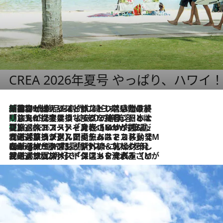
CREA 2026年夏号 やっぱり、ハワイ
「荷物が増えるほど旅ストレスは増す」美容ジャーナリストがたどり着いた最終結論。“化粧品を劇的に減らす”感動の凝縮美容とは
2026.8.6
「旅先には金髪ウィッグを持参」日本と同じメイクでは損してる!? 美容ジャーナリストが提案する“掟破りの旅美容”とは
2026.8.6
【厳選旅コスメ】「身軽さ＆UV対策重視！」ヘアアーティストshucoが選んだ夏旅ベストコスメを発表【Mサイズジップ】
2026.8.6
2026.8.5
【厳選旅コスメ】国内をあちこち移動する河井菜摘が選んだ夏旅ベストコスメ発表！「リラックスアイテムはマスト」【Mサイズジップ】
2026.8.4
【厳選旅コスメ】「紫外線＆乾燥対策しながらメイク感も！」ヘア＆メイクGeorgeが選んだ夏旅ベストコスメを発表！【Mサイズジップ】
2026.8.3
【厳選旅コスメ】「保湿もタイパ重視！」“サウナ好き”タレント清水みさとが愛用する夏旅ベストコスメを発表！【Mサイズジップ】