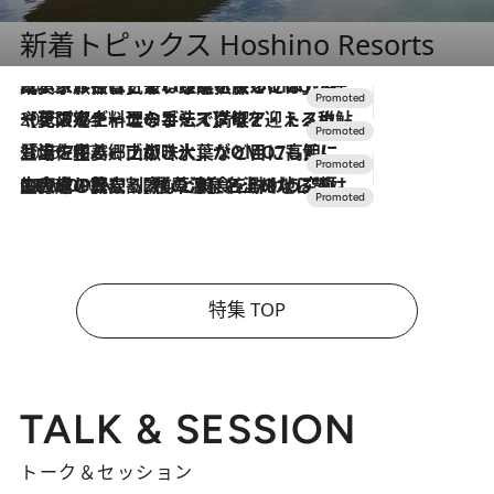
新着トピックス Hoshino Resorts
2026.7.31
【ホテル帰省】という選択肢をOMOが提案。家族とほどよい距離を保つには「昼は実家、夜は気兼ねなくホテルで！」
2026.7.24
【夏限定ディナーコース】旬を迎える稚鮎や花ズッキーニなどをイタリア・トスカーナの郷土料理の手法で満喫！
2026.7.17
「土佐和ハーブかき氷」がOMO7高知に登場！生姜、山椒、大葉など目にも舌にも涼を呼ぶ郷土の味
2026.7.10
NEW OPEN！【界 草津】名湯の地に誕生。趣の異なる2種の温泉と上州ならではの会席・蕎麦割烹など美食を味わう究極の癒やし旅
特集 TOP
TALK & SESSION
トーク＆セッション