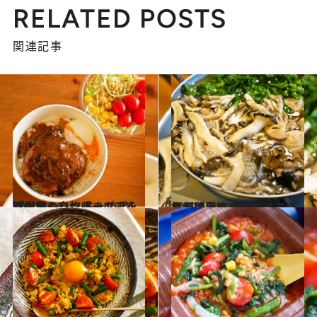
RELATED POSTS
関連記事
2020.3.16
「松屋のハンバーグ」を簡単アレンジ ちょい足しで栄養＆自炊感までアップ
グルメ
2019.12.15
毎日の自炊「どこまでやるか問題」 それを決める権利は、あなたにある
グルメ