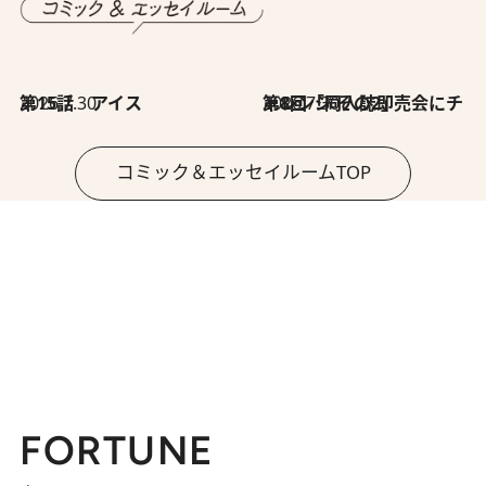
2026.7.30
第15話 アイス
2026.7.30
第8回「同人誌即売会にチャレンジ その2」
コミック＆エッセイルームTOP
FORTUNE