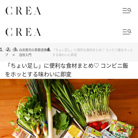
トッ
グル
白央篤司の罪悪感撲滅
「ちょい足し」に便利な食材まとめ♡ コンビニ飯をホッと
プ
メ
自炊入門
する味わいに即変
「ちょい足し」に便利な食材まとめ♡ コンビニ飯
をホッとする味わいに即変