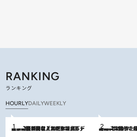
RANKING
ランキング
HOURLY
DAILY
WEEKLY
2026.8.5
【なぜ吉沢亮は「気配を消せる」のか？】興行収入208億の『国宝』を経て挑むミュージカル『ディア・エヴァン・ハンセン』。トップ俳優が舞台上でさらけ出した“孤独”とは
2026.8.5
【阿川佐和子さんの年とる力】なぜ70代で始めた趣味は“こんなに楽しい”のか？ ピアノ、俳句…スランプに陥っても続けられる“ある秘訣”とは