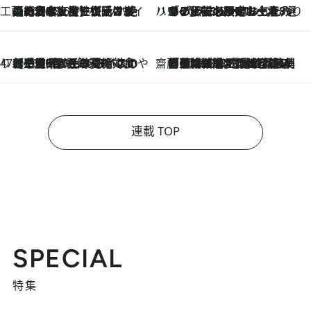
工藤まやのおもてなしハワイ
【ハワイ土産】ローカルの絶大な支持で復活！ 絶品の幻クッキー《元ファンの日本人女性が受け継いだ名店》
2026.8.6
ハワイ賢者 リサのお気に入りリスト
あの伝説の限定トートも！ リニューアルした「ディーン＆デルーカ ハワイ」で必須のお土産8選
2026.8.6
47都道府県の手みやげ ひんやりスイーツで夏を満喫
【三重県】この夏絶対食べたい 冷やしておいしいおやつ3選 お餅×アイスの新感覚スイーツ
2026.8.6
齋藤 薫 美容脳ルネサンス
「荷物が増えるほど旅ストレスは増す」美容ジャーナリストがたどり着いた最終結論。“化粧品を劇的に減らす”感動の凝縮美容とは
2026.8.6
連載 TOP
SPECIAL
特集