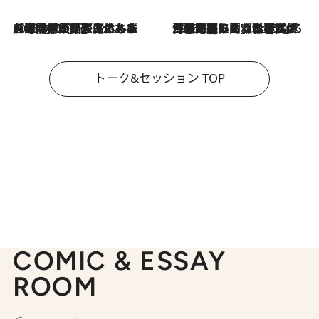
2026.8.3
「今後値上げがあるとすれば…」「リスクがあるのは今年の冬」エネルギー専門家が語る、ホルムズ海峡封鎖が家庭にもたらす“ある心配”
2026.8.3
「住宅建てられない…」「サーチャージ料の高値が続いている」ホルムズ海峡封鎖による影響はいつまで続く？《エネルギー専門家に聞く“どうなる日本の暮らし”》
トーク&セッション TOP
COMIC & ESSAY
ROOM