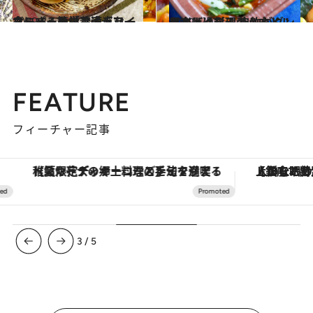
2019.3.17
スーパーの「冷凍ドライカレー」を栄養満点な一食にする簡単アイデア
グルメ
2019.5.17
日本人は料理のハードルを上げ過ぎ！ 自炊がグンと楽しくなる考え方とは？
グルメ
FEATURE
フィーチャー記事
【夏限定ディナーコース】旬を迎える稚鮎や花ズッキーニなどをイタリア・トスカーナの郷土料理の手法で満喫！
【銀座で出合う最旬美容】美髪ケアや上質な眠
3
/
5